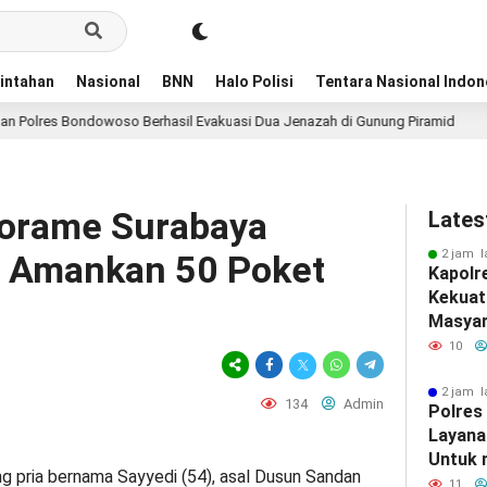
intahan
Nasional
BNN
Halo Polisi
Tentara Nasional Indon
ondowoso Berhasil Evakuasi Dua Jenazah di Gunung Piramid
1 hari la
dorame Surabaya
Lates
2 jam l
si Amankan 50 Poket
Kapolr
Kekuat
Masyar
Silatu
10
2 jam l
134
Admin
Polres
Layana
Untuk
g pria bernama Sayyedi (54), asal Dusun Sandan
Masyar
11