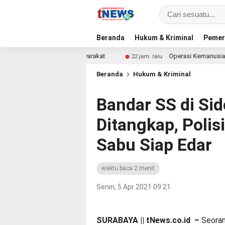
Beranda
Hukum & Kriminal
Pemer
mempermudah Masyarakat
Operasi Kemanusiaan Polres B
22 jam lalu
Beranda
Hukum & Kriminal
Bandar SS di Si
Ditangkap, Poli
Sabu Siap Edar
waktu baca 2 menit
Senin, 5 Apr 2021 09:21
SURABAYA || tNews.co.id –
Seoran