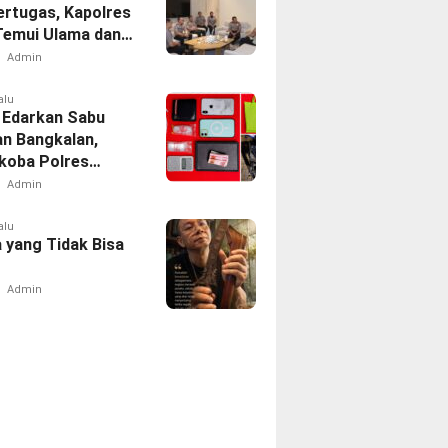
ertugas, Kapolres
 Temui Ulama dan
Admin
alu
 Edarkan Sabu
an Bangkalan,
koba Polres
 Tangkap Oknum
Admin
rcing Dishub
alu
 yang Tidak Bisa
Admin