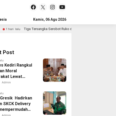
esia
Kamis, 06 Agu 2026
Tiga Tersangka Serobot Ruko di Ngagel Diamankan Polrestabes Suraba
lu
t Post
alu
es Kediri Rangkul
an Moral
akat Lewat
rahmi
Admin
alu
 Gresik Hadirkan
n SKCK Delivery
 mempermudah
akat
Admin