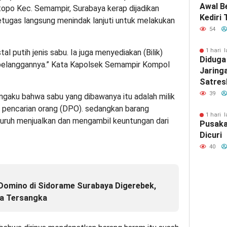
Awal B
otopo Kec. Semampir, Surabaya kerap dijadikan
Kediri
petugas langsung menindak lanjuti untuk melakukan
Bupati
54
1 hari l
al putih jenis sabu. Ia juga menyediakan (Bilik)
Diduga
pelanggannya.” Kata Kapolsek Semampir Kompol
Jaring
Satres
Gresik
39
engaku bahwa sabu yang dibawanya itu adalah milik
Outsou
r pencarian orang (DPO). sedangkan barang
Gresik
1 hari l
uruh menjualkan dan mengambil keuntungan dari
Pusaka
Dicuri
40
Domino di Sidorame Surabaya Digerebek,
ua Tersangka