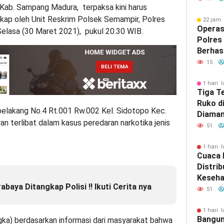
Kab. Sampang Madura, terpaksa kini harus
kap oleh Unit Reskrim Polsek Semampir, Polres
22 jam 
Operas
Selasa (30 Maret 2021), pukul 20.30 WIB.
Polres
Berhas
Jenaza
15
Pirami
1 hari l
Tiga T
Ruko d
 belakang No.4 Rt.001 Rw.002 Kel. Sidotopo Kec.
Diaman
n terlibat dalam kasus peredaran narkotika jenis
Surab
51
1 hari l
Cuaca 
Distrib
Keseha
baya Ditangkap Polisi !! Ikuti Cerita nya
Bawean
51
Diupay
1 hari l
Bangun
ka) berdasarkan informasi dari masyarakat bahwa