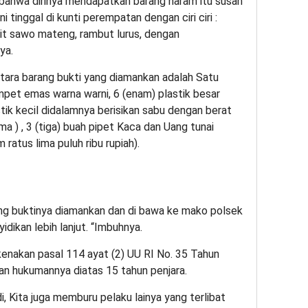
 bahwa dirinya mendapatkan barang haram itu susah
ni tinggal di kunti perempatan dengan ciri ciri :
lit sawo mateng, rambut lurus, dengan
ya.
tara barang bukti yang diamankan adalah Satu
pet emas warna warni, 6 (enam) plastik besar
tik kecil didalamnya berisikan sabu dengan berat
ma ) , 3 (tiga) buah pipet Kaca dan Uang tunai
 ratus lima puluh ribu rupiah).
ang buktinya diamankan dan di bawa ke mako polsek
dikan lebih lanjut. “Imbuhnya.
enakan pasal 114 ayat (2) UU RI No. 35 Tahun
n hukumannya diatas 15 tahun penjara.
 Kita juga memburu pelaku lainya yang terlibat