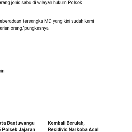
arang jenis sabu di wilayah hukum Polsek
keberadaan tersangka MD yang kini sudah kami
rian orang.”pungkasnya.
min
sta Bantuwangu
Kembali Berulah,
5 Polsek Jajaran
Residivis Narkoba Asal