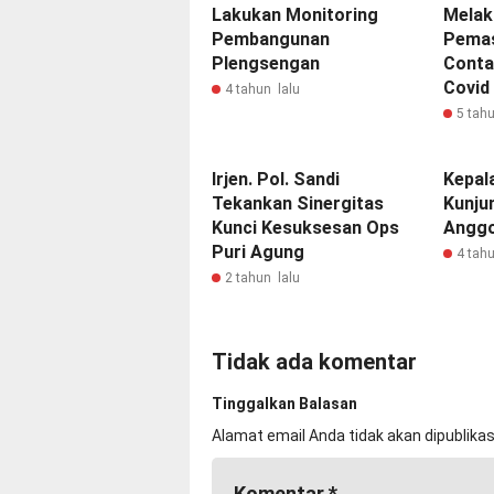
Lakukan Monitoring
Melak
Pembangunan
Pemas
Plengsengan
Conta
Covid
4 tahun lalu
5 tahu
Irjen. Pol. Sandi
Kepal
Tekankan Sinergitas
Kunju
Kunci Kesuksesan Ops
Anggo
Puri Agung
4 tahu
2 tahun lalu
Tidak ada komentar
Tinggalkan Balasan
Alamat email Anda tidak akan dipublikas
Komentar
*