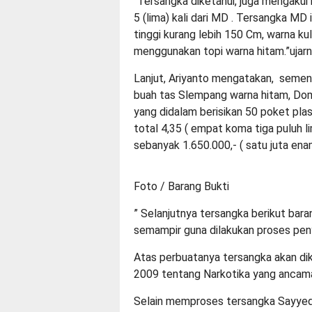
“Tersangka diketahui, juga mengakui
5 (lima) kali dari MD . Tersangka MD i
tinggi kurang lebih 150 Cm, warna ku
menggunakan topi warna hitam.”ujarn
Lanjut, Ariyanto mengatakan, semen
buah tas Slempang warna hitam, Dom
yang didalam berisikan 50 poket plas
total 4,35 ( empat koma tiga puluh li
sebanyak 1.650.000,- ( satu juta enam
Foto / Barang Bukti
” Selanjutnya tersangka berikut bar
semampir guna dilakukan proses penyi
Atas perbuatanya tersangka akan dik
2009 tentang Narkotika yang ancama
Selain memproses tersangka Sayyedi,