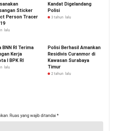
sanakan
Kandat Digelandang
angan Sticker
Polisi
ct Person Tracer
3 tahun lalu
 19
n lalu
a BNN RI Terima
Polisi Berhasil Amankan
ngan Kerja
Residivis Curanmor di
ta I BPK RI
Kawasan Surabaya
Timur
n lalu
2 tahun lalu
ikan.
Ruas yang wajib ditandai
*