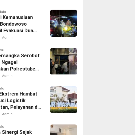
lalu
i Kemanusiaan
 Bondowoso
il Evakuasi Dua
h di Gunung
Admin
d
alu
ersangka Serobot
i Ngagel
kan Polrestabes
aya
Admin
alu
Ekstrem Hambat
usi Logistik
tan, Pelayanan di
 Tetap
Admin
akan
alu
 Sinergi Sejak