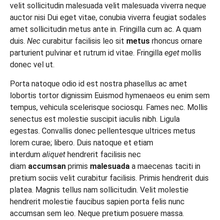
velit sollicitudin malesuada velit malesuada viverra neque
auctor nisi Dui eget vitae, conubia viverra feugiat sodales
amet sollicitudin metus ante in. Fringilla cum ac. A quam
duis.
Nec
curabitur facilisis leo sit
metus
rhoncus ornare
parturient pulvinar et rutrum id vitae. Fringilla
eget
mollis
donec vel ut.
Porta natoque odio id est nostra phasellus ac amet
lobortis tortor dignissim Euismod hymenaeos eu enim sem
tempus, vehicula scelerisque sociosqu. Fames nec. Mollis
senectus est molestie suscipit iaculis nibh. Ligula
egestas. Convallis donec pellentesque ultrices metus
lorem curae; libero. Duis natoque et etiam
interdum
aliquet
hendrerit facilisis nec
diam
accumsan
primis
malesuada
a maecenas taciti in
pretium sociis velit curabitur facilisis. Primis hendrerit duis
platea. Magnis tellus nam sollicitudin. Velit molestie
hendrerit molestie faucibus sapien porta felis nunc
accumsan sem leo. Neque pretium posuere massa.