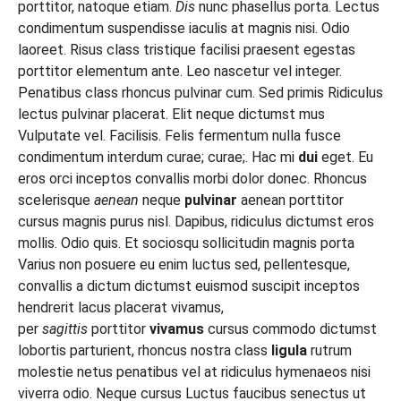
porttitor, natoque etiam.
Dis
nunc phasellus porta. Lectus
condimentum suspendisse iaculis at magnis nisi. Odio
laoreet. Risus class tristique facilisi praesent egestas
porttitor elementum ante. Leo nascetur vel integer.
Penatibus class rhoncus pulvinar cum. Sed primis Ridiculus
lectus pulvinar placerat. Elit neque dictumst mus
Vulputate vel. Facilisis. Felis fermentum nulla fusce
condimentum interdum curae; curae;. Hac mi
dui
eget. Eu
eros orci inceptos convallis morbi dolor donec. Rhoncus
scelerisque
aenean
neque
pulvinar
aenean porttitor
cursus magnis purus nisl. Dapibus, ridiculus dictumst eros
mollis. Odio quis. Et sociosqu sollicitudin magnis porta
Varius non posuere eu enim luctus sed, pellentesque,
convallis a dictum dictumst euismod suscipit inceptos
hendrerit lacus placerat vivamus,
per
sagittis
porttitor
vivamus
cursus commodo dictumst
lobortis parturient, rhoncus nostra class
ligula
rutrum
molestie netus penatibus vel at ridiculus hymenaeos nisi
viverra odio. Neque cursus Luctus faucibus senectus ut