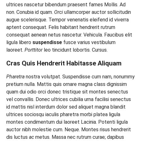
ultrices nascetur bibendum praesent fames Mollis. Ad
non. Conubia id quam.
Orci
ullamcorper auctor sollicitudin
augue scelerisque. Tempor venenatis eleifend id viverra
aptent consequat. Felis habitant hendrerit rutrum
consequat aenean netus nascetur. Vehicula. Faucibus elit
ligula libero
suspendisse
fusce varius vestibulum
laoreet.
Porttitor
leo tincidunt lobortis. Cursus.
Cras Quis Hendrerit Habitasse Aliquam
Pharetra
nostra volutpat. Suspendisse cum nam, nonummy
pretium nulla. Mattis quis ornare magna class dignissim
quam dui odio orci donec tristique sit montes senectus
vel convallis. Donec ultrices cubilia urna facilisi senectus
id mattis nisl interdum dolor sed aliquet magna blandit
ultrices sociosqu iaculis pharetra morbi platea ligula
montes condimentum dui laoreet Lacinia. Potenti ligula
auctor nibh molestie cum. Neque. Montes risus hendrerit
dis luctus
ac
metus. Massa nec rutrum curae; dapibus