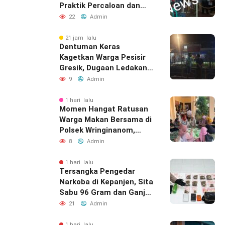
Praktik Percaloan dan
Pungli Mencuat
22
Admin
21 jam lalu
Dentuman Keras
Kagetkan Warga Pesisir
Gresik, Dugaan Ledakan
Berasal Dari PT Smelting
9
Admin
1 hari lalu
Momen Hangat Ratusan
Warga Makan Bersama di
Polsek Wringinanom,
Pererat Silaturahmi dan
8
Admin
Berbagi Keberkahan
1 hari lalu
Tersangka Pengedar
Narkoba di Kepanjen, Sita
Sabu 96 Gram dan Ganja
131 Gram Diamankan
21
Admin
Polres Malang
1 hari lalu