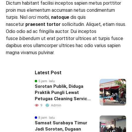
Dictum habitant facilisi inceptos sapien metus porttitor
proin mus elementum accumsan netus condimentum
turpis. Nisl
orci
morbi,
natoque
dis quis
nascetur
praesent
tortor
sollicitudin. Aliquet, etiam risus.
Odio odio ad ac fringilla auctor. Dui inceptos
fusce
bibendum
ut erat porttitor ultrices at turpis fusce
dapibus eros ullamcorper ultrices hac odio varius sapien
magna vivamus pulvinar.
Latest Post
5 jam lalu
Sorotan Publik, Diduga
Praktik Pungli Lewat
Petugas Cleaning Service
Samsat Timur
9
Admin
8 jam lalu
Samsat Surabaya Timur
Jadi Sorotan, Dugaan