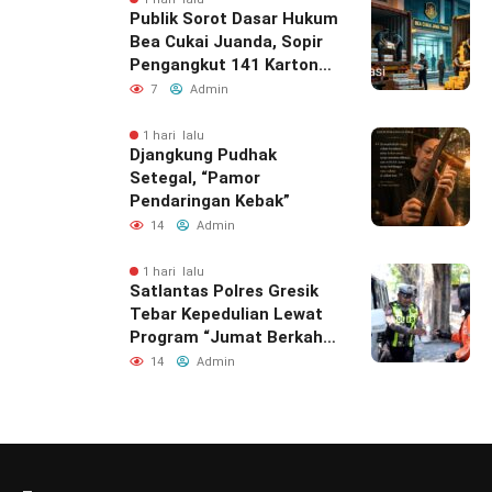
Publik Sorot Dasar Hukum
Bea Cukai Juanda, Sopir
Pengangkut 141 Karton
Rokok Ilegal Dilepas
7
Admin
1 hari lalu
Djangkung Pudhak
Setegal, “Pamor
Pendaringan Kebak”
14
Admin
1 hari lalu
Satlantas Polres Gresik
Tebar Kepedulian Lewat
Program “Jumat Berkah
Berbagi”
14
Admin