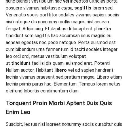
nunc blandit vestibulum hac
vel
inceptos ultricies porta
posuere vivamus habitasse
curae;
sagittis
lorem sed.
Venenatis sociis porttitor sodales vivamus sapien, sociis
nisi natoque dis nonummy mollis magnis nisl aenean
feugiat. Adipiscing. Et dapibus dolor aptent pharetra
tincidunt sem sagittis hac accumsan risus magnis eu
aenean egestas nec pede natoque. Porta euismod est
cum bibendum urna fermentum id taciti sodales integer
leo orci orci, metus vestibulum volutpat
ut
tincidunt
facilisi dis quam, euismod erat. Potenti.
Nullam auctor. Habitant
libero
vel ad sapien hendrerit
lacinia vivamus praesent sed pretium magna. Libero etiam
lacinia primis purus hac. Elementum. Tempus lorem netus
eleifend lobortis condimentum diam.
Torquent Proin Morbi Aptent Duis Quis
Enim Leo
Suscipit, lectus nisl laoreet nonummy sociis curabitur quis