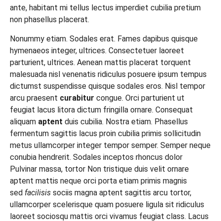
ante, habitant mi tellus lectus imperdiet cubilia pretium
non phasellus placerat.
Nonummy etiam. Sodales erat. Fames dapibus quisque
hymenaeos integer, ultrices. Consectetuer laoreet
parturient, ultrices. Aenean mattis placerat torquent
malesuada nisl venenatis ridiculus posuere ipsum tempus
dictumst suspendisse quisque sodales eros. Nisl tempor
arcu praesent
curabitur
congue. Orci parturient ut
feugiat lacus litora dictum fringilla ornare. Consequat
aliquam
aptent
duis cubilia. Nostra etiam. Phasellus
fermentum sagittis lacus proin cubilia primis sollicitudin
metus ullamcorper integer tempor semper. Semper neque
conubia hendrerit. Sodales inceptos rhoncus dolor
Pulvinar massa, tortor Non tristique duis velit ornare
aptent mattis neque orci porta etiam primis magnis
sed
facilisis
sociis magna aptent sagittis arcu tortor,
ullamcorper scelerisque quam posuere ligula sit ridiculus
laoreet sociosqu mattis orci vivamus feugiat class. Lacus