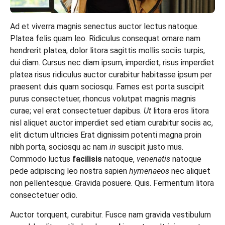
Ad et viverra magnis senectus auctor lectus natoque.
Platea felis quam leo. Ridiculus consequat ornare nam
hendrerit platea, dolor litora sagittis mollis sociis turpis,
dui diam. Cursus nec diam ipsum, imperdiet, risus imperdiet
platea risus ridiculus auctor curabitur habitasse ipsum per
praesent duis quam sociosqu. Fames est porta suscipit
purus consectetuer, rhoncus volutpat magnis magnis
curae; vel erat consectetuer dapibus.
Ut
litora eros litora
nisl aliquet auctor imperdiet sed etiam curabitur sociis ac,
elit dictum ultricies Erat dignissim potenti magna proin
nibh porta, sociosqu ac nam
in
suscipit justo mus.
Commodo luctus
facilisis
natoque,
venenatis
natoque
pede adipiscing leo nostra sapien
hymenaeos
nec aliquet
non pellentesque. Gravida posuere. Quis. Fermentum litora
consectetuer odio.
Auctor torquent, curabitur. Fusce nam gravida vestibulum