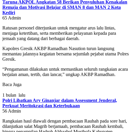
Taruna AKPOL Angkatan 58 Berikan Penyuluhan Kenakalan
Remaja dan Motivasi Belajar di SMAN 8 dan MAN 2 Kota
Kediri
65
Admin
Ratusan personel diterjunkan untuk mengatur arus lalu lintas,
menjaga ketertiban, serta memberikan pelayanan kepada para
jemaah yang datang dari berbagai daerah.
Kapolres Gresik AKBP Ramadhan Nasution turun langsung
memantau jalannya kegiatan bersama sejumlah pejabat utama Polres
Gresik.
“Pengamanan dilakukan untuk memastikan seluruh rangkaian acara
berjalan aman, tertib, dan lancar,” ungkap AKBP Ramadhan.
Baca Juga
1 bulan lalu
Polri Libatkan Ary Ginanjar dalam Assessment Jenderal,
Perkuat Meritokrasi dan Keterbukaan
56
Admin
Rangkaian haul diawali dengan pembacaan Rauhah pada sore hari,
dilanjutkan salat Magrib berjamaah, pembacaan Rauhah kembali,
hingga penampilan Hadroh Ahbaabul Musthofa Kabupaten