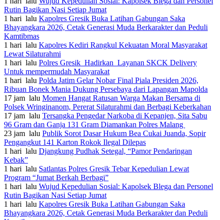
1 hari lalu
Wujud Kepedulian Sosial: Kapolsek Blega dan Personel
Rutin Bagikan Nasi Setiap Jumat
1 hari lalu
Kapolres Gresik Buka Latihan Gabungan Saka
Bhayangkara 2026, Cetak Generasi Muda Berkarakter dan Peduli
Kamtibmas
1 hari lalu
Kapolres Kediri Rangkul Kekuatan Moral Masyarakat
Lewat Silaturahmi
1 hari lalu
Polres Gresik Hadirkan Layanan SKCK Delivery
Untuk mempermudah Masyarakat
1 hari lalu
Polda Jatim Gelar Nobar Final Piala Presiden 2026,
Ribuan Bonek Mania Dukung Persebaya dari Lapangan Mapolda
17 jam lalu
Momen Hangat Ratusan Warga Makan Bersama di
Polsek Wringinanom, Pererat Silaturahmi dan Berbagi Keberkahan
17 jam lalu
Tersangka Pengedar Narkoba di Kepanjen, Sita Sabu
96 Gram dan Ganja 131 Gram Diamankan Polres Malang
23 jam lalu
Publik Sorot Dasar Hukum Bea Cukai Juanda, Sopir
Pengangkut 141 Karton Rokok Ilegal Dilepas
1 hari lalu
Djangkung Pudhak Setegal, “Pamor Pendaringan
Kebak”
1 hari lalu
Satlantas Polres Gresik Tebar Kepedulian Lewat
Program “Jumat Berkah Berbagi”
1 hari lalu
Wujud Kepedulian Sosial: Kapolsek Blega dan Personel
Rutin Bagikan Nasi Setiap Jumat
1 hari lalu
Kapolres Gresik Buka Latihan Gabungan Saka
Bhayangkara 2026, Cetak Generasi Muda Berkarakter dan Peduli