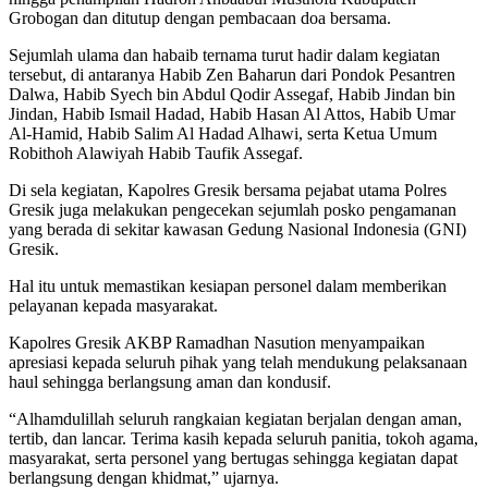
Grobogan dan ditutup dengan pembacaan doa bersama.
Sejumlah ulama dan habaib ternama turut hadir dalam kegiatan
tersebut, di antaranya Habib Zen Baharun dari Pondok Pesantren
Dalwa, Habib Syech bin Abdul Qodir Assegaf, Habib Jindan bin
Jindan, Habib Ismail Hadad, Habib Hasan Al Attos, Habib Umar
Al-Hamid, Habib Salim Al Hadad Alhawi, serta Ketua Umum
Robithoh Alawiyah Habib Taufik Assegaf.
Di sela kegiatan, Kapolres Gresik bersama pejabat utama Polres
Gresik juga melakukan pengecekan sejumlah posko pengamanan
yang berada di sekitar kawasan Gedung Nasional Indonesia (GNI)
Gresik.
Hal itu untuk memastikan kesiapan personel dalam memberikan
pelayanan kepada masyarakat.
Kapolres Gresik AKBP Ramadhan Nasution menyampaikan
apresiasi kepada seluruh pihak yang telah mendukung pelaksanaan
haul sehingga berlangsung aman dan kondusif.
“Alhamdulillah seluruh rangkaian kegiatan berjalan dengan aman,
tertib, dan lancar. Terima kasih kepada seluruh panitia, tokoh agama,
masyarakat, serta personel yang bertugas sehingga kegiatan dapat
berlangsung dengan khidmat,” ujarnya.