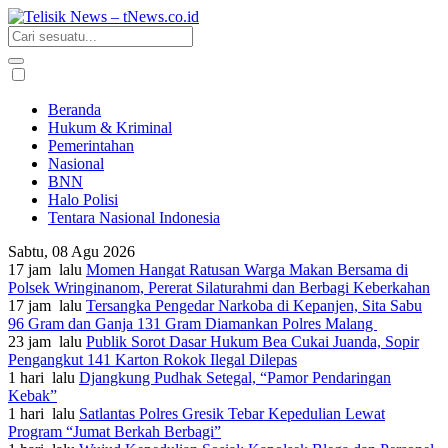
Beranda
Hukum & Kriminal
Pemerintahan
Nasional
BNN
Halo Polisi
Tentara Nasional Indonesia
Sabtu, 08 Agu 2026
17 jam lalu
Momen Hangat Ratusan Warga Makan Bersama di
Polsek Wringinanom, Pererat Silaturahmi dan Berbagi Keberkahan
17 jam lalu
Tersangka Pengedar Narkoba di Kepanjen, Sita Sabu
96 Gram dan Ganja 131 Gram Diamankan Polres Malang
23 jam lalu
Publik Sorot Dasar Hukum Bea Cukai Juanda, Sopir
Pengangkut 141 Karton Rokok Ilegal Dilepas
1 hari lalu
Djangkung Pudhak Setegal, “Pamor Pendaringan
Kebak”
1 hari lalu
Satlantas Polres Gresik Tebar Kepedulian Lewat
Program “Jumat Berkah Berbagi”