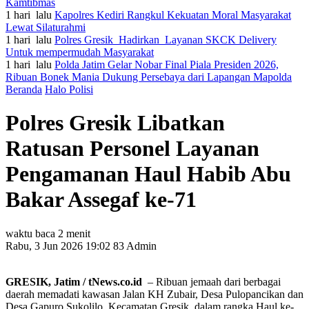
Kamtibmas
1 hari lalu
Kapolres Kediri Rangkul Kekuatan Moral Masyarakat
Lewat Silaturahmi
1 hari lalu
Polres Gresik Hadirkan Layanan SKCK Delivery
Untuk mempermudah Masyarakat
1 hari lalu
Polda Jatim Gelar Nobar Final Piala Presiden 2026,
Ribuan Bonek Mania Dukung Persebaya dari Lapangan Mapolda
Beranda
Halo Polisi
Polres Gresik Libatkan
Ratusan Personel Layanan
Pengamanan Haul Habib Abu
Bakar Assegaf ke-71
waktu baca 2 menit
Rabu, 3 Jun 2026 19:02
83
Admin
GRESIK, Jatim / tNews.co.id
– Ribuan jemaah dari berbagai
daerah memadati kawasan Jalan KH Zubair, Desa Pulopancikan dan
Desa Gapuro Sukolilo, Kecamatan Gresik, dalam rangka Haul ke-