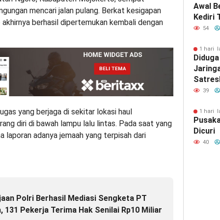
Awal B
ngungan mencari jalan pulang. Berkat kesigapan
Kediri
 akhirnya berhasil dipertemukan kembali dengan
Bupati
54
1 hari l
Diduga
Jaring
Satres
Gresik
39
Outsou
Gresik
gas yang berjaga di sekitar lokasi haul
1 hari l
Pusaka
 diri di bawah lampu lalu lintas. Pada saat yang
Dicuri
a laporan adanya jemaah yang terpisah dari
40
aan Polri Berhasil Mediasi Sengketa PT
 131 Pekerja Terima Hak Senilai Rp10 Miliar