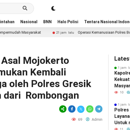
intahan
Nasional
BNN
Halo Polisi
Tentara Nasional Indon
h Masyarakat
Operasi Kemanusiaan Polres Bondowoso Be
21 jam lalu
 Asal Mojokerto
Lates
1 jam l
emukan Kembali
Kapolr
Kekuat
a oleh Polres Gresik
Masyar
ah dari Rombongan
Silatu
10
1 jam l
Polres
Layana
69
Admin
Untuk
Masyar
11