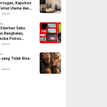
ertugas, Kapolres
 Temui Ulama dan
Admin
alu
 Edarkan Sabu
an Bangkalan,
koba Polres
 Tangkap Oknum
Admin
rcing Dishub
alu
 yang Tidak Bisa
Admin