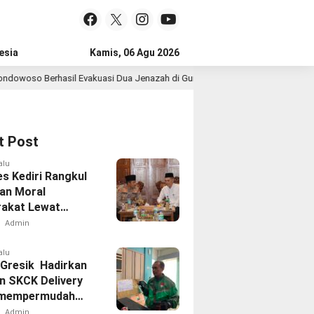
esia
Kamis, 06 Agu 2026
rhasil Evakuasi Dua Jenazah di Gunung Piramid
Tiga Te
1 hari lalu
t Post
alu
es Kediri Rangkul
an Moral
akat Lewat
rahmi
Admin
alu
 Gresik Hadirkan
n SKCK Delivery
 mempermudah
akat
Admin