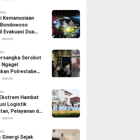
lalu
i Kemanusiaan
 Bondowoso
il Evakuasi Dua
h di Gunung
Admin
d
alu
ersangka Serobot
i Ngagel
kan Polrestabes
aya
Admin
alu
Ekstrem Hambat
usi Logistik
tan, Pelayanan di
 Tetap
Admin
akan
alu
 Sinergi Sejak