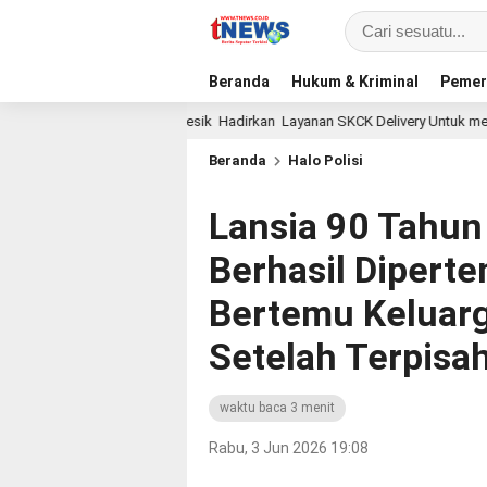
Beranda
Hukum & Kriminal
Pemer
Polres Gresik Hadirkan Layanan SKCK Delivery Untuk mempermuda
am lalu
Beranda
Halo Polisi
Lansia 90 Tahun
Berhasil Dipert
Bertemu Keluarg
Setelah Terpis
waktu baca 3 menit
Rabu, 3 Jun 2026 19:08