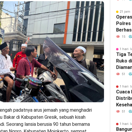
21 jam 
Operas
Polres
Berhas
Jenaza
15
Pirami
1 hari l
Tiga T
Ruko d
Diaman
Surab
51
1 hari l
Cuaca 
Distrib
Keseha
engah padatnya arus jemaah yang menghadiri
Bawean
51
u Bakar di Kabupaten Gresik, sebuah kisah
Diupay
i. Seorang lansia berusia 90 tahun bernama
1 hari l
Bangun
tan Ngoro, Kabupaten Mojokerto, sempat