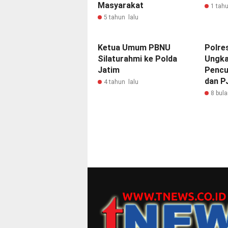
Masyarakat
1 tahu
5 tahun lalu
Ketua Umum PBNU
Polre
Silaturahmi ke Polda
Ungka
Jatim
Pencu
dan P
4 tahun lalu
8 bula