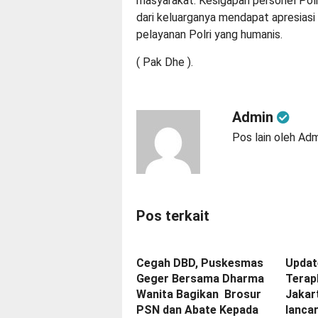
masyarakat. Kesigapan personel Pol
dari keluarganya mendapat apresiasi
pelayanan Polri yang humanis.
( Pak Dhe ).
Admin
Pos lain oleh Ad
Pos terkait
Cegah DBD, Puskesmas
Update
Geger Bersama Dharma
Terap
Wanita Bagikan Brosur
Jakar
PSN dan Abate Kepada
lanca