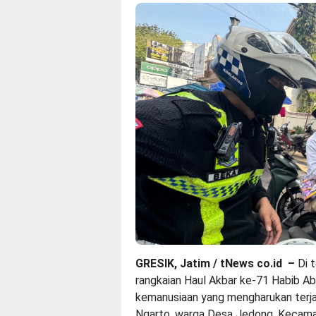
GRESIK, Jatim / tNews co.id –
Di t
rangkaian Haul Akbar ke-71 Habib Ab
kemanusiaan yang mengharukan terjad
Ngarto, warga Desa Jedong, Kecama