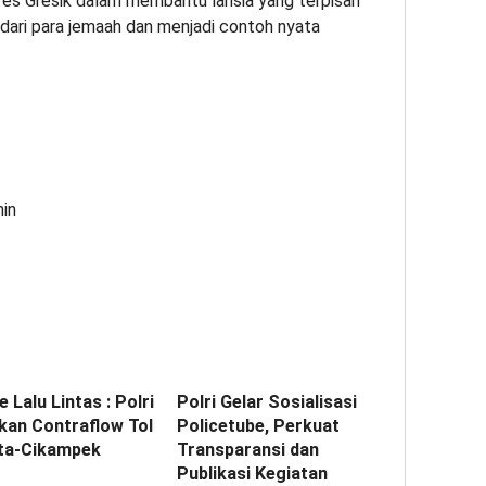
res Gresik dalam membantu lansia yang terpisah
 dari para jemaah dan menjadi contoh nyata
min
 Lalu Lintas : Polri
Polri Gelar Sosialisasi
kan Contraflow Tol
Policetube, Perkuat
ta-Cikampek
Transparansi dan
r
Publikasi Kegiatan