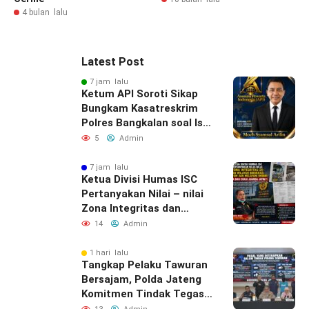
4 bulan lalu
Latest Post
7 jam lalu
Ketum API Soroti Sikap
Bungkam Kasatreskrim
Polres Bangkalan soal Isu
“Atensi Bulanan” Rokok
5
Admin
Ilegal
7 jam lalu
Ketua Divisi Humas ISC
Pertanyakan Nilai – nilai
Zona Integritas dan
WBBM Bea Cukai Juanda
14
Admin
1 hari lalu
Tangkap Pelaku Tawuran
Bersajam, Polda Jateng
Komitmen Tindak Tegas
Kelompok Remaja yang