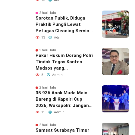
13
Admin
Resahkan Masyarakat
2 hari lalu
Sorotan Publik, Diduga
Praktik Pungli Lewat
Petugas Cleaning Service
Samsat Timur
13
Admin
2 hari lalu
Pakar Hukum Dorong Polri
Tindak Tegas Konten
Medsos yang
Mengandung Provokasi
8
Admin
2 hari lalu
35.936 Anak Muda Main
Bareng di Kapolri Cup
2026, Wakapolri: Jangan
Cuma Jadi Penonton,
11
Admin
Jadilah Talenta Digital
2 hari lalu
Samsat Surabaya Timur