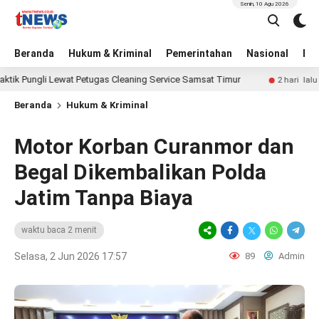
Senin, 10 Agu 2026
Beranda
Hukum & Kriminal
Pemerintahan
Nasional
BN
gli Lewat Petugas Cleaning Service Samsat Timur
Pakar H
2 hari lalu
Beranda
Hukum & Kriminal
Motor Korban Curanmor dan
Begal Dikembalikan Polda
Jatim Tanpa Biaya
waktu baca 2 menit
Selasa, 2 Jun 2026 17:57
89
Admin