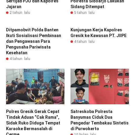
Sertijab PJU dan Kapolres
Polresta Sidoarjo Lakukan
Jajaran
Sidang Ditempat
2 tahun lalu
5 tahun lalu
Ditpamobvit Polda Banten
Kunjungan Kerja Kapolres
Ikuti Sosialisasi Pembinaan
Gresik ke Kawasan PT. JIIPE
dan Pengawasan Para
4 tahun lalu
Pengusaha Pariwisata
Kesehatan
4 tahun lalu
Polres Gresik Gerak Cepat
Satreskoba Polresta
Tindak Aduan “Cak Rama”,
Banyumas Ciduk Dua
Sidak Ruko Diduga Tempat
Pengedar Tembakau Sintetis
Karaoke Bermasalah di
di Purwokerto
Cerme
10 bulan lalu