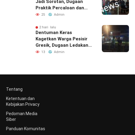
Jadi Sorotan, Dugaan
Praktik Percaloan dan
Pungli Mencuat
25
Admin
2 hari lalu
Dentuman Keras
Kagetkan Warga Pesisir
Gresik, Dugaan Ledakan
Berasal Dari PT Smelting
13
Admin
Tentang
Ketentuan dan
Kebijakan Privacy
Pedoman Media
Siber
Panduan Komunitas