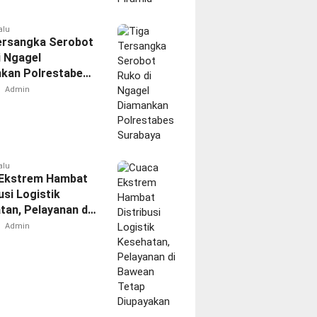
alu
ersangka Serobot
i Ngagel
kan Polrestabes
aya
Admin
alu
Ekstrem Hambat
usi Logistik
tan, Pelayanan di
 Tetap
Admin
akan