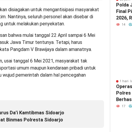
Polda 
 akan disiagakan untuk mengantisipasi masyarakat
Final P
im. Nantinya, seluruh personel akan disebar di
2026, 
ing untuk melakukan penyekatan.
Mania 
14
dari L
an bahwa mulai tanggal 22 April sampai 6 Mei
 masuk Jawa Timur tentunya. Tetapi, harus
 kata Pangdam V Brawijaya dalam amanatnya.
, usai tanggal 6 Mei 2021, masyarakat tak
sportasi umum maupun kendaraan pribadi untuk
tu wujud pemerintah dalam hal pencegahan
1 hari l
Operas
Polres
Berhas
Jenaza
17
Pirami
rus Da’i Kamtibmas Sidoarjo
at Binmas Polresta Sidoarjo