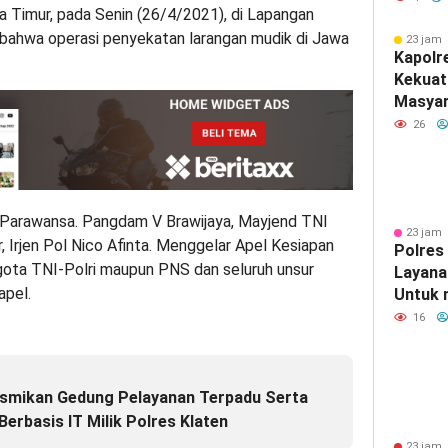
a Timur, pada Senin (26/4/2021), di Lapangan
Diaman
 bahwa operasi penyekatan larangan mudik di Jawa
Malan
23 jam 
Kapolr
Kekuat
Masyar
Silatu
26
r Parawansa. Pangdam V Brawijaya, Mayjend TNI
23 jam 
 Irjen Pol Nico Afinta. Menggelar Apel Kesiapan
Polres
gota TNI-Polri maupun PNS dan seluruh unsur
Layana
apel.
Untuk
Masyar
16
esmikan Gedung Pelayanan Terpadu Serta
erbasis IT Milik Polres Klaten
23 jam 