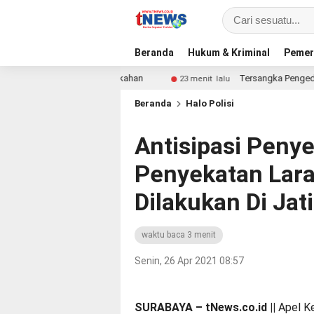
Beranda
Hukum & Kriminal
Pemer
Berbagi Keberkahan
Tersangka Pengedar Narkoba di K
23 menit lalu
Beranda
Halo Polisi
Antisipasi Penye
Penyekatan Lar
Dilakukan Di Jat
waktu baca 3 menit
Senin, 26 Apr 2021 08:57
SURABAYA – tNews.co.id ||
Apel Ke