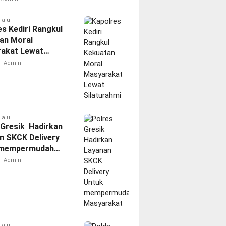
kan Polres
g
lalu
es Kediri Rangkul
an Moral
akat Lewat
rahmi
Admin
lalu
 Gresik Hadirkan
n SKCK Delivery
 mempermudah
akat
Admin
lalu