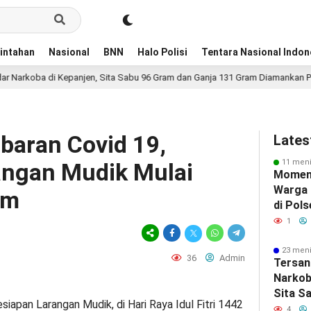
intahan
Nasional
BNN
Halo Polisi
Tentara Nasional Indon
epanjen, Sita Sabu 96 Gram dan Ganja 131 Gram Diamankan Polres Malang
baran Covid 19,
Lates
11 meni
angan Mudik Mulai
Momen
Warga
im
di Pol
Perera
1
Berbag
23 meni
36
Admin
Tersan
Narkob
Sita S
siapan Larangan Mudik, di Hari Raya Idul Fitri 1442
Ganja 
4