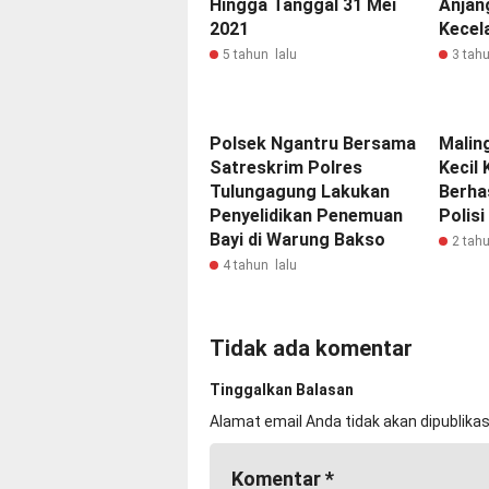
Hingga Tanggal 31 Mei
Anjan
2021
Kecel
5 tahun lalu
3 tahu
Polsek Ngantru Bersama
Maling
Satreskrim Polres
Kecil
Tulungagung Lakukan
Berha
Penyelidikan Penemuan
Polis
Bayi di Warung Bakso
2 tahu
4 tahun lalu
Tidak ada komentar
Tinggalkan Balasan
Alamat email Anda tidak akan dipublikas
Komentar
*