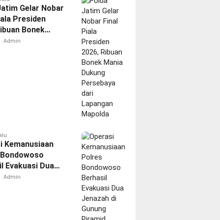
Jatim Gelar Nobar
iala Presiden
Ribuan Bonek
Dukung Persebaya
Admin
apangan Mapolda
alu
i Kemanusiaan
 Bondowoso
il Evakuasi Dua
h di Gunung
Admin
d