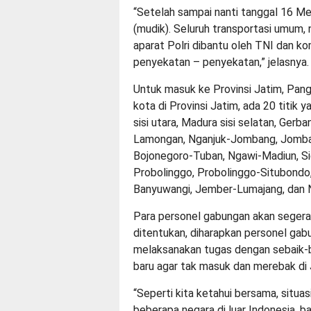
“Setelah sampai nanti tanggal 16 Mei 2
(mudik). Seluruh transportasi umum, na
aparat Polri dibantu oleh TNI dan k
penyekatan – penyekatan,” jelasnya.
Untuk masuk ke Provinsi Jatim, Pan
kota di Provinsi Jatim, ada 20 titik
sisi utara, Madura sisi selatan, Gerb
Lamongan, Nganjuk-Jombang, Jombang
Bojonegoro-Tuban, Ngawi-Madiun, Si
Probolinggo, Probolinggo-Situbondo
Banyuwangi, Jember-Lumajang, dan 
Para personel gabungan akan segera 
ditentukan, diharapkan personel g
melaksanakan tugas dengan sebaik-ba
baru agar tak masuk dan merebak di 
“Seperti kita ketahui bersama, situa
beberapa negara di luar Indonesia, bai