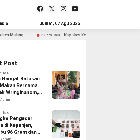
esia
Jumat, 07 Agu 2026
Kapolres Kediri Rangkul Kekuatan Moral Masyarakat Lewa
23 jam lalu
t Post
t lalu
 Hangat Ratusan
 Makan Bersama
sek Wringinanom,
t Silaturahmi dan
Admin
i Keberkahan
t lalu
gka Pengedar
a di Kepanjen,
abu 96 Gram dan
131 Gram
Admin