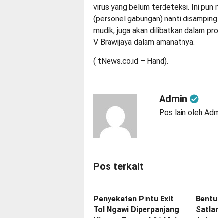
virus yang belum terdeteksi. Ini pun
(personel gabungan) nanti disampi
mudik, juga akan dilibatkan dalam 
V Brawijaya dalam amanatnya.
( tNews.co.id – Hand).
Admin
Pos lain oleh Ad
Pos terkait
Penyekatan Pintu Exit
Bentu
Tol Ngawi Diperpanjang
Satlan