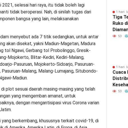
021, selesai hari raya, itu tidak boleh lagi
nti tidak beroperasi. Nah, di sinilah tugas dari
1 hari l
Tiga T
omponen bangsa yang lain, melaksanakan
Ruko d
Diaman
Surab
gdam menyebut ada 7 titik sedangkan, untuk antar
53
 yang akan disekat, yakni Madiun-Magetan, Madura
ang tol Ngawi, Gerbang tol Probolinggo, Gresik-
-Mojokerto, Blitar-Kediri, Kediri-Malang,
doarjo-Pasuruan, Mojokerto-Sidoarjo, Pasuruan-
1 hari l
, Pasuruan-Malang, Malang-Lumajang, Situbondo-
Cuaca 
Ngawi-Madiun.
Distrib
Keseha
di plot sesuai daerah masing-masing yang telah
Bawean
53
abungan yang mengemban amanat, untuk
Diupay
iknya, dengan mengantisipasi virus Corona varian
Jatim.
si yang berkembang, khususnya terkait covid-19, di
k di Amerika, Amerika Latin, di Eropa, di Asia