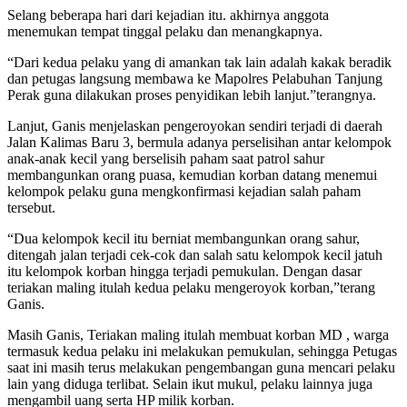
Selang beberapa hari dari kejadian itu. akhirnya anggota
menemukan tempat tinggal pelaku dan menangkapnya.
“Dari kedua pelaku yang di amankan tak lain adalah kakak beradik
dan petugas langsung membawa ke Mapolres Pelabuhan Tanjung
Perak guna dilakukan proses penyidikan lebih lanjut.”terangnya.
Lanjut, Ganis menjelaskan pengeroyokan sendiri terjadi di daerah
Jalan Kalimas Baru 3, bermula adanya perselisihan antar kelompok
anak-anak kecil yang berselisih paham saat patrol sahur
membangunkan orang puasa, kemudian korban datang menemui
kelompok pelaku guna mengkonfirmasi kejadian salah paham
tersebut.
“Dua kelompok kecil itu berniat membangunkan orang sahur,
ditengah jalan terjadi cek-cok dan salah satu kelompok kecil jatuh
itu kelompok korban hingga terjadi pemukulan. Dengan dasar
teriakan maling itulah kedua pelaku mengeroyok korban,”terang
Ganis.
Masih Ganis, Teriakan maling itulah membuat korban MD , warga
termasuk kedua pelaku ini melakukan pemukulan, sehingga Petugas
saat ini masih terus melakukan pengembangan guna mencari pelaku
lain yang diduga terlibat. Selain ikut mukul, pelaku lainnya juga
mengambil uang serta HP milik korban.