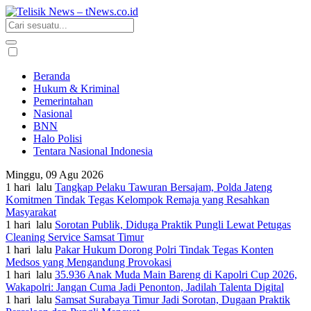
Beranda
Hukum & Kriminal
Pemerintahan
Nasional
BNN
Halo Polisi
Tentara Nasional Indonesia
Minggu, 09 Agu 2026
1 hari lalu
Tangkap Pelaku Tawuran Bersajam, Polda Jateng
Komitmen Tindak Tegas Kelompok Remaja yang Resahkan
Masyarakat
1 hari lalu
Sorotan Publik, Diduga Praktik Pungli Lewat Petugas
Cleaning Service Samsat Timur
1 hari lalu
Pakar Hukum Dorong Polri Tindak Tegas Konten
Medsos yang Mengandung Provokasi
1 hari lalu
35.936 Anak Muda Main Bareng di Kapolri Cup 2026,
Wakapolri: Jangan Cuma Jadi Penonton, Jadilah Talenta Digital
1 hari lalu
Samsat Surabaya Timur Jadi Sorotan, Dugaan Praktik