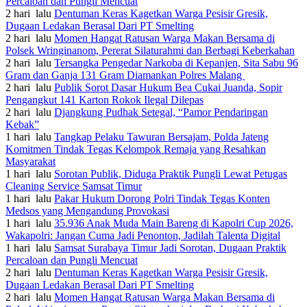
Percaloan dan Pungli Mencuat
2 hari lalu
Dentuman Keras Kagetkan Warga Pesisir Gresik,
Dugaan Ledakan Berasal Dari PT Smelting
2 hari lalu
Momen Hangat Ratusan Warga Makan Bersama di
Polsek Wringinanom, Pererat Silaturahmi dan Berbagi Keberkahan
2 hari lalu
Tersangka Pengedar Narkoba di Kepanjen, Sita Sabu 96
Gram dan Ganja 131 Gram Diamankan Polres Malang
2 hari lalu
Publik Sorot Dasar Hukum Bea Cukai Juanda, Sopir
Pengangkut 141 Karton Rokok Ilegal Dilepas
2 hari lalu
Djangkung Pudhak Setegal, “Pamor Pendaringan
Kebak”
1 hari lalu
Tangkap Pelaku Tawuran Bersajam, Polda Jateng
Komitmen Tindak Tegas Kelompok Remaja yang Resahkan
Masyarakat
1 hari lalu
Sorotan Publik, Diduga Praktik Pungli Lewat Petugas
Cleaning Service Samsat Timur
1 hari lalu
Pakar Hukum Dorong Polri Tindak Tegas Konten
Medsos yang Mengandung Provokasi
1 hari lalu
35.936 Anak Muda Main Bareng di Kapolri Cup 2026,
Wakapolri: Jangan Cuma Jadi Penonton, Jadilah Talenta Digital
1 hari lalu
Samsat Surabaya Timur Jadi Sorotan, Dugaan Praktik
Percaloan dan Pungli Mencuat
2 hari lalu
Dentuman Keras Kagetkan Warga Pesisir Gresik,
Dugaan Ledakan Berasal Dari PT Smelting
2 hari lalu
Momen Hangat Ratusan Warga Makan Bersama di