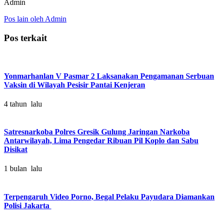
Admin
Pos lain oleh Admin
Pos terkait
Yonmarhanlan V Pasmar 2 Laksanakan Pengamanan Serbuan
Vaksin di Wilayah Pesisir Pantai Kenjeran
4 tahun lalu
Satresnarkoba Polres Gresik Gulung Jaringan Narkoba
Antarwilayah, Lima Pengedar Ribuan Pil Koplo dan Sabu
Disikat
1 bulan lalu
Terpengaruh Video Porno, Begal Pelaku Payudara Diamankan
Polisi Jakarta