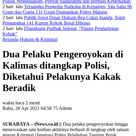
Polsek Wringinanom, Pererat Silaturahmi dan Berbagi Keberkahan
2 hari lalu
Tersangka Pengedar Narkoba di Kepanjen, Sita Sabu 96
Gram dan Ganja 131 Gram Diamankan Polres Malang
2 hari lalu
Publik Sorot Dasar Hukum Bea Cukai Juanda, Sopir
Pengangkut 141 Karton Rokok Ilegal Dilepas
2 hari lalu
Djangkung Pudhak Setegal, “Pamor Pendaringan
Kebak”
Beranda
Hukum & Kriminal
Dua Pelaku Pengeroyokan di
Kalimas ditangkap Polisi,
Diketahui Pelakunya Kakak
Beradik
waktu baca 2 menit
Rabu, 28 Apr 2021 04:58
75
Admin
SURABAYA – tNews.co.id ||
Dua pelaku pengeroyokan hingga
menewaskan satu korban akhirnya berhasil di tangkap oleh satuan
reserse Kriminal (Jatanras) Polres Pelabuhan Tanjung Perak