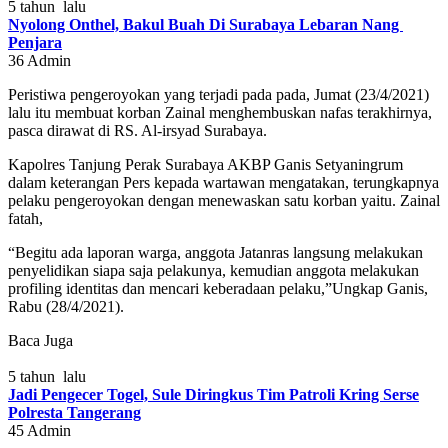
5 tahun lalu
Nyolong Onthel, Bakul Buah Di Surabaya Lebaran Nang
Penjara
36
Admin
Peristiwa pengeroyokan yang terjadi pada pada, Jumat (23/4/2021)
lalu itu membuat korban Zainal menghembuskan nafas terakhirnya,
pasca dirawat di RS. Al-irsyad Surabaya.
Kapolres Tanjung Perak Surabaya AKBP Ganis Setyaningrum
dalam keterangan Pers kepada wartawan mengatakan, terungkapnya
pelaku pengeroyokan dengan menewaskan satu korban yaitu. Zainal
fatah,
“Begitu ada laporan warga, anggota Jatanras langsung melakukan
penyelidikan siapa saja pelakunya, kemudian anggota melakukan
profiling identitas dan mencari keberadaan pelaku,”Ungkap Ganis,
Rabu (28/4/2021).
Baca Juga
5 tahun lalu
Jadi Pengecer Togel, Sule Diringkus Tim Patroli Kring Serse
Polresta Tangerang
45
Admin