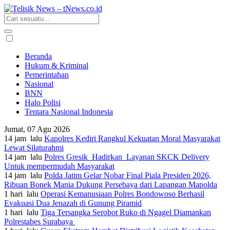
Beranda
Hukum & Kriminal
Pemerintahan
Nasional
BNN
Halo Polisi
Tentara Nasional Indonesia
Jumat, 07 Agu 2026
14 jam lalu
Kapolres Kediri Rangkul Kekuatan Moral Masyarakat
Lewat Silaturahmi
14 jam lalu
Polres Gresik Hadirkan Layanan SKCK Delivery
Untuk mempermudah Masyarakat
14 jam lalu
Polda Jatim Gelar Nobar Final Piala Presiden 2026,
Ribuan Bonek Mania Dukung Persebaya dari Lapangan Mapolda
1 hari lalu
Operasi Kemanusiaan Polres Bondowoso Berhasil
Evakuasi Dua Jenazah di Gunung Piramid
1 hari lalu
Tiga Tersangka Serobot Ruko di Ngagel Diamankan
Polrestabes Surabaya