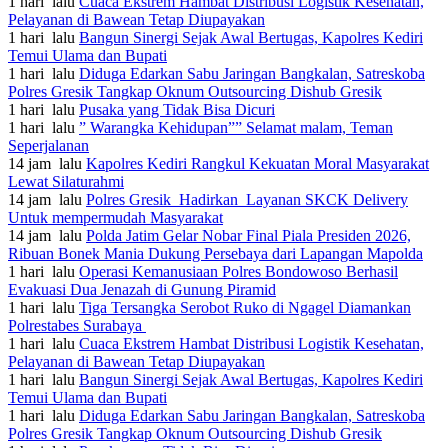
1 hari lalu
Cuaca Ekstrem Hambat Distribusi Logistik Kesehatan,
Pelayanan di Bawean Tetap Diupayakan
1 hari lalu
Bangun Sinergi Sejak Awal Bertugas, Kapolres Kediri
Temui Ulama dan Bupati
1 hari lalu
Diduga Edarkan Sabu Jaringan Bangkalan, Satreskoba
Polres Gresik Tangkap Oknum Outsourcing Dishub Gresik
1 hari lalu
Pusaka yang Tidak Bisa Dicuri
1 hari lalu
” Warangka Kehidupan”” Selamat malam, Teman
Seperjalanan
14 jam lalu
Kapolres Kediri Rangkul Kekuatan Moral Masyarakat
Lewat Silaturahmi
14 jam lalu
Polres Gresik Hadirkan Layanan SKCK Delivery
Untuk mempermudah Masyarakat
14 jam lalu
Polda Jatim Gelar Nobar Final Piala Presiden 2026,
Ribuan Bonek Mania Dukung Persebaya dari Lapangan Mapolda
1 hari lalu
Operasi Kemanusiaan Polres Bondowoso Berhasil
Evakuasi Dua Jenazah di Gunung Piramid
1 hari lalu
Tiga Tersangka Serobot Ruko di Ngagel Diamankan
Polrestabes Surabaya
1 hari lalu
Cuaca Ekstrem Hambat Distribusi Logistik Kesehatan,
Pelayanan di Bawean Tetap Diupayakan
1 hari lalu
Bangun Sinergi Sejak Awal Bertugas, Kapolres Kediri
Temui Ulama dan Bupati
1 hari lalu
Diduga Edarkan Sabu Jaringan Bangkalan, Satreskoba
Polres Gresik Tangkap Oknum Outsourcing Dishub Gresik