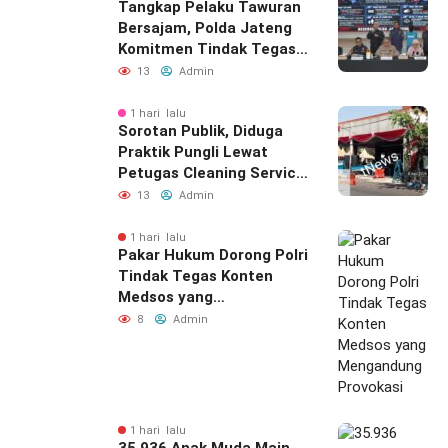
Tangkap Pelaku Tawuran
Bersajam, Polda Jateng
Komitmen Tindak Tegas
Kelompok Remaja yang
13
Admin
Resahkan Masyarakat
1 hari lalu
Sorotan Publik, Diduga
Praktik Pungli Lewat
Petugas Cleaning Service
Samsat Timur
13
Admin
1 hari lalu
Pakar Hukum Dorong Polri
Tindak Tegas Konten
Medsos yang
Mengandung Provokasi
8
Admin
1 hari lalu
35.936 Anak Muda Main