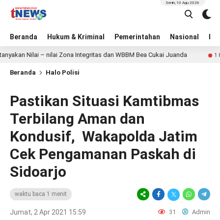
Senin, 10 Agu 2026
Beranda
Hukum & Kriminal
Pemerintahan
Nasional
BN
 Nilai – nilai Zona Integritas dan WBBM Bea Cukai Juanda
1 hari lalu
Beranda
Halo Polisi
Pastikan Situasi Kamtibmas
Terbilang Aman dan
Kondusif, Wakapolda Jatim
Cek Pengamanan Paskah di
Sidoarjo
waktu baca 1 menit
Jumat, 2 Apr 2021 15:59
31
Admin