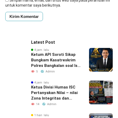
Simpan nama, email, dan situs web saya pada peramban ini
untuk komentar saya berikutnya.
Latest Post
4 jam lalu
Ketum API Soroti Sikap
Bungkam Kasatreskrim
Polres Bangkalan soal Isu
“Atensi Bulanan” Rokok
5
Admin
Ilegal
4 jam lalu
Ketua Divisi Humas ISC
Pertanyakan Nilai – nilai
Zona Integritas dan
WBBM Bea Cukai Juanda
14
Admin
1 hari lalu