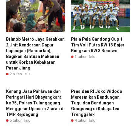
Brimob Metro Jaya Kerahkan
Piala Pela Gandong Cup 1
2 Unit Kendaraan Dapur
Tim Voli Putra RW 13 Bajer
Lapangan (Randurlap),
Bungkam RW 3 Benowo
Bagikan Bantuan Makanan
1 tahun lalu
untuk Korban Kebakaran
Pasar Jiung
2 bulan lalu
Kenang Jasa Pahlawan dan
Presiden RI Joko Widodo
Peringati Hari Bhayangkara
Meresmikan Bendungan
ke 75, Polres Tulungagung
Tugu dan Bendungan
Menggelar Upacara Ziarah di
Gongseng di Kabupaten
TMP Rejoagung
Trenggalek
5 tahun lalu
4 tahun lalu