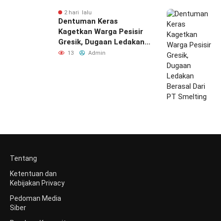
2 hari lalu
Dentuman Keras
Kagetkan Warga Pesisir
Gresik, Dugaan Ledakan
Berasal Dari PT Smelting
13
Admin
Tentang
Ketentuan dan
Kebijakan Privacy
Pedoman Media
Siber