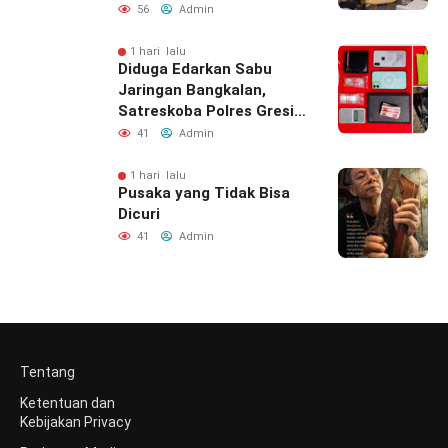
Bupati
56
Admin
1 hari lalu
Diduga Edarkan Sabu
Jaringan Bangkalan,
Satreskoba Polres Gresik
Tangkap Oknum
41
Admin
Outsourcing Dishub
Gresik
1 hari lalu
Pusaka yang Tidak Bisa
Dicuri
41
Admin
Tentang
Ketentuan dan
Kebijakan Privacy