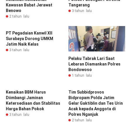
Kawasan Babat Jerawat
Tangerang
Benowo
3 tahun lalu
2 tahun lalu
PT Pegadaian Kanwil XII
Surabaya Dorong UMKM
Jatim Naik Kelas
3 tahun lalu
Pelaku Tabrak Lari Saat
Lebaran Diamankan Polres
Bondowoso
1 tahun lalu
Kenaikan BBM Harus
Tim Subbidprovos
Diimbangi Jaminan
Bidpropam Polda Jatim
Ketersediaan dan Stabilitas
Gelar Gaktiblin dan Tes Urin
Harga Bahan Pokok
Acak kepada Anggota di
Polres Nganjuk
3 tahun lalu
2 tahun lalu