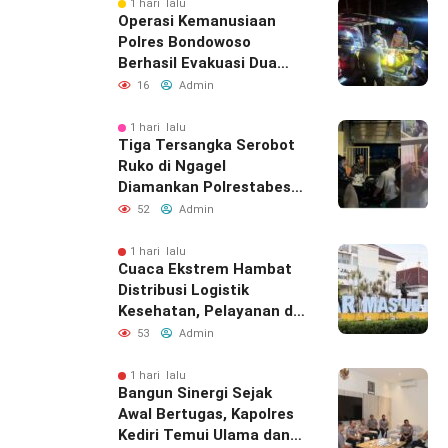
1 hari lalu
Operasi Kemanusiaan
Polres Bondowoso
Berhasil Evakuasi Dua
Jenazah di Gunung
16
Admin
Piramid
1 hari lalu
Tiga Tersangka Serobot
Ruko di Ngagel
Diamankan Polrestabes
Surabaya
52
Admin
1 hari lalu
Cuaca Ekstrem Hambat
Distribusi Logistik
Kesehatan, Pelayanan di
Bawean Tetap
53
Admin
Diupayakan
1 hari lalu
Bangun Sinergi Sejak
Awal Bertugas, Kapolres
Kediri Temui Ulama dan