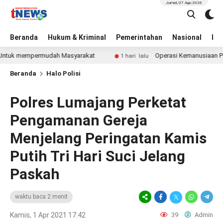
Jumat, 07 Agu 2026
Beranda
Hukum & Kriminal
Pemerintahan
Nasional
BN
k mempermudah Masyarakat
Operasi Kemanusiaan Polres 
1 hari lalu
Beranda
Halo Polisi
Polres Lumajang Perketat
Pengamanan Gereja
Menjelang Peringatan Kamis
Putih Tri Hari Suci Jelang
Paskah
waktu baca 2 menit
Kamis, 1 Apr 2021 17:42
39
Admin