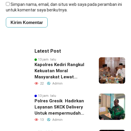
Simpan nama, email, dan situs web saya pada peramban ini
untuk komentar saya berikutnya.
Latest Post
13 jam lalu
Kapolres Kediri Rangkul
Kekuatan Moral
Masyarakat Lewat
Silaturahmi
22
Admin
13 jam lalu
Polres Gresik Hadirkan
Layanan SKCK Delivery
Untuk mempermudah
Masyarakat
13
Admin