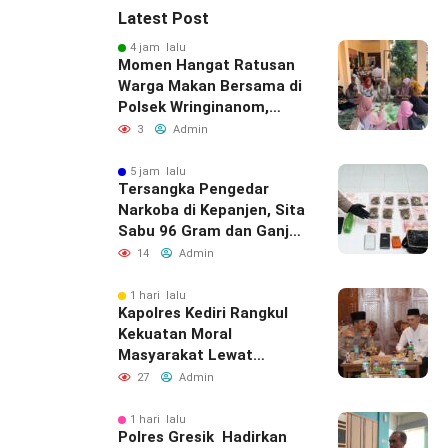
Latest Post
4 jam lalu
Momen Hangat Ratusan
Warga Makan Bersama di
Polsek Wringinanom,
Pererat Silaturahmi dan
3
Admin
Berbagi Keberkahan
5 jam lalu
Tersangka Pengedar
Narkoba di Kepanjen, Sita
Sabu 96 Gram dan Ganja
131 Gram Diamankan
14
Admin
Polres Malang
1 hari lalu
Kapolres Kediri Rangkul
Kekuatan Moral
Masyarakat Lewat
Silaturahmi
27
Admin
1 hari lalu
Polres Gresik Hadirkan