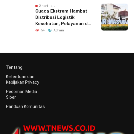
2 hari lalu
Cuaca Ekstrem Hambat
Distribusi Logistik
Kesehatan, Pelayanan di
Bawean Tetap
54
Admin
Diupayakan
Tentang
Ketentuan dan
Kebijakan Privacy
Pedoman Media
Siber
Panduan Komunitas