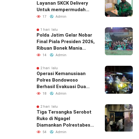
Layanan SKCK Delivery
Untuk mempermudah
Masyarakat
17
Admin
1 hari lalu
Polda Jatim Gelar Nobar
Final Piala Presiden 2026,
Ribuan Bonek Mania
Dukung Persebaya dari
14
Admin
Lapangan Mapolda
2 hari lalu
Operasi Kemanusiaan
Polres Bondowoso
Berhasil Evakuasi Dua
Jenazah di Gunung
18
Admin
Piramid
2 hari lalu
Tiga Tersangka Serobot
Ruko di Ngagel
Diamankan Polrestabes
Surabaya
54
Admin