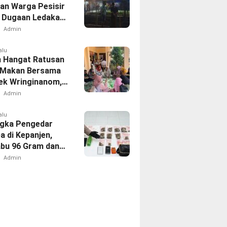
an Warga Pesisir
, Dugaan Ledakan
l Dari PT Smelting
Admin
alu
 Hangat Ratusan
 Makan Bersama
sek Wringinanom,
t Silaturahmi dan
Admin
i Keberkahan
alu
gka Pengedar
a di Kepanjen,
abu 96 Gram dan
131 Gram
Admin
kan Polres
g