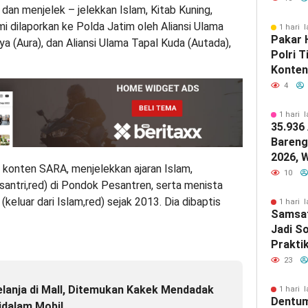
dan menjelek – jelekkan Islam, Kitab Kuning,
i dilaporkan ke Polda Jatim oleh Aliansi Ulama
1 hari l
Pakar 
a (Aura), dan Aliansi Ulama Tapal Kuda (Autada),
Polri 
Konten
Mengan
4
1 hari l
35.936
Bareng 
2026, 
onten SARA, menjelekkan ajaran Islam,
Cuma J
10
santri,red) di Pondok Pesantren, serta menista
Jadilah
keluar dari Islam,red) sejak 2013. Dia dibaptis
1 hari l
Samsat
Jadi S
Prakti
Pungli
23
elanja di Mall, Ditemukan Kakek Mendadak
1 hari l
Dentum
idalam Mobil