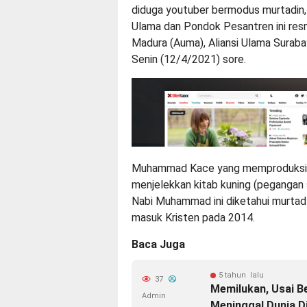
diduga youtuber bermodus murtadin, 
Ulama dan Pondok Pesantren ini resm
Madura (Auma), Aliansi Ulama Surabay
Senin (12/4/2021) sore.
Muhammad Kace yang memproduksi k
menjelekkan kitab kuning (pegangan 
Nabi Muhammad ini diketahui murtad (
masuk Kristen pada 2014.
Baca Juga
5 tahun lalu
37
Memilukan, Usai B
Admin
Meninggal Dunia D