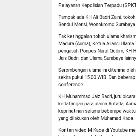
Pelayanan Kepolisian Terpadu (SPKT)
Tampak ada KH Ali Badri Zaini, tokoh
Bendul Merisi, Wonokromo Surabaya 
Tak ketinggalan tokoh ulama kharisma
Madura (Auma), Ketua Aliansi Ulama 
pengasuh Ponpes Nurul Qodim, KH H
Jais Badri, dan Ulama Surabaya lainny
Serombongan ulama ini diterima ole
sekira pukul 15.00 WIB. Dan bebera
conference.
KH Muhammad Jaiz Badri, juru bicara
kedatangan para ulama Autada, Auma 
keprihatinan selama beberapa waktu
yang dilakukan oleh Muhamad Kace.
Konten video M Kace di Youtube men