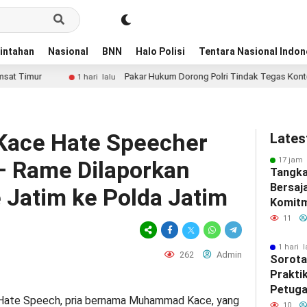
intahan
Nasional
BNN
Halo Polisi
Tentara Nasional Indon
Pakar Hukum Dorong Polri Tindak Tegas Konten Medsos yang
1 hari lalu
Kace Hate Speecher
Lates
17 jam 
– Rame Dilaporkan
Tangka
Bersaj
 Jatim ke Polda Jatim
Komitm
Kelomp
11
Resahk
1 hari l
262
Admin
Sorota
Prakti
Petuga
Hate Speech, pria bernama Muhammad Kace, yang
Servic
10