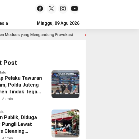
esia
Minggu, 09 Agu 2026
 Mengandung Provokasi
35.936 Anak Muda Main Bareng di 
1 hari lalu
t Post
lalu
p Pelaku Tawuran
am, Polda Jateng
en Tindak Tegas
ok Remaja yang
Admin
an Masyarakat
alu
n Publik, Diduga
k Pungli Lewat
s Cleaning
e Samsat Timur
Admin