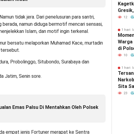
Kagetk
Gresik
amun tidak jera. Dari penelusuran para santri,
Berasa
12
berada, namun diduga bermotif mencari sensasi,
1 hari l
njelekkan Islam, dan motif ingin terkenal.
Momen
Warga
Timur bersatu melaporkan Muhamad Kace, murtadin
di Pol
 tersebut.
Perera
10
Berbag
ra, Probolinggo, Situbondo, Surabaya dan
1 hari l
Tersan
da Jatim, Senin sore.
Narkob
Sita S
Ganja 
23
Diaman
Malan
ualan Emas Palsu Di Mentahkan Oleh Polsek
da empat jenis Fortuner merapat ke Sentra