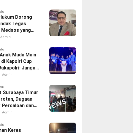
alu
Hukum Dorong
Tindak Tegas
 Medsos yang
dung Provokasi
Admin
alu
 Anak Muda Main
di Kapolri Cup
Wakapolri: Jangan
adi Penonton,
Admin
 Talenta Digital
alu
 Surabaya Timur
orotan, Dugaan
k Percaloan dan
 Mencuat
Admin
alu
an Keras