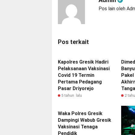
Pos lain oleh Ad
Pos terkait
Kapolres Gresik Hadiri
Dimed
Pelaksanaan Vaksinasi
Banyu
Covid 19 Termin
Pakel
Pertama Pedagang
Akhir
Pasar Driyorejo
Tang
5 tahun lalu
2 tahu
Waka Polres Gresik
Dampingi Wabub Gresik
Vaksinasi Tenaga
Pendidik