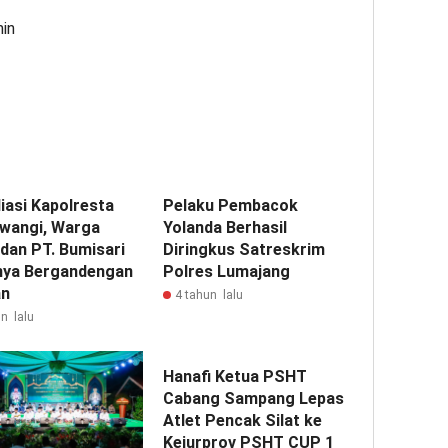
min
iasi Kapolresta
Pelaku Pembacok
wangi, Warga
Yolanda Berhasil
 dan PT. Bumisari
Diringkus Satreskrim
nya Bergandengan
Polres Lumajang
an
4 tahun lalu
n lalu
Hanafi Ketua PSHT
Cabang Sampang Lepas
Atlet Pencak Silat ke
Kejurprov PSHT CUP 1