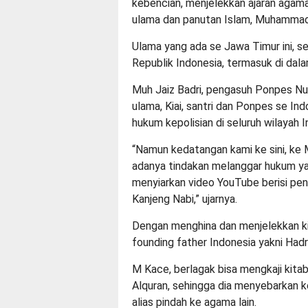
kebencian, menjelekkan ajaran agama 
ulama dan panutan Islam, Muhamma
Ulama yang ada se Jawa Timur ini, sel
Republik Indonesia, termasuk di dala
Muh Jaiz Badri, pengasuh Ponpes Nur
ulama, Kiai, santri dan Ponpes se In
hukum kepolisian di seluruh wilayah I
“Namun kedatangan kami ke sini, ke M
adanya tindakan melanggar hukum y
menyiarkan video YouTube berisi peni
Kanjeng Nabi,” ujarnya.
Dengan menghina dan menjelekkan ki
founding father Indonesia yakni Hadr
M Kace, berlagak bisa mengkaji kita
Alquran, sehingga dia menyebarkan k
alias pindah ke agama lain.