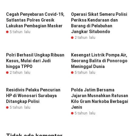
Cegah Penyebaran Covid-19,
Operasi Sikat Semeru Polisi
Satlantas Polres Gresik
Periksa Kendaraan dan
Lakukan Pembagian Masker
Barang di Pelabuhan
Jangkar Situbondo
5 tahun lalu
2 tahun lalu
Polri Berhasil Ungkap Ribuan
Kesengat Listrik Pompa Air,
Kasus, Mulai dari Judi
Seorang Balita di Ponorogo
hingga TPPO
Meninggal Dunia
2 tahun lalu
5 tahun lalu
Residivis Pelaku Pencurian
Polda Jatim Bersama
HP di Wonosari Surabaya
Jajaran Musnahkan Ratusan
Ditangkap Polisi
Kilo Gram Narkoba Berbagai
Jenis
5 tahun lalu
5 tahun lalu
Tidak ada komentar