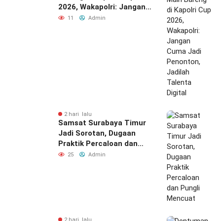
2026, Wakapolri: Jangan
Cuma Jadi Penonton,
11
Admin
Jadilah Talenta Digital
2 hari lalu
Samsat Surabaya Timur
Jadi Sorotan, Dugaan
Praktik Percaloan dan
Pungli Mencuat
25
Admin
2 hari lalu