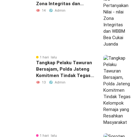
Zona Integritas dan
WBBM Bea Cukai Juanda
14
Admin
1 hari lalu
Tangkap Pelaku Tawuran
Bersajam, Polda Jateng
Komitmen Tindak Tegas
Kelompok Remaja yang
13
Admin
Resahkan Masyarakat
1 hari lalu