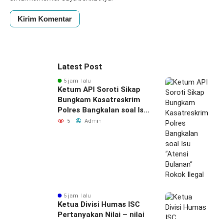
Latest Post
5 jam lalu
Ketum API Soroti Sikap
Bungkam Kasatreskrim
Polres Bangkalan soal Isu
“Atensi Bulanan” Rokok
5
Admin
Ilegal
5 jam lalu
Ketua Divisi Humas ISC
Pertanyakan Nilai – nilai