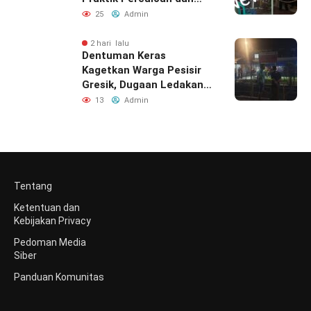
Pungli Mencuat
25
Admin
2 hari lalu
Dentuman Keras
Kagetkan Warga Pesisir
Gresik, Dugaan Ledakan
Berasal Dari PT Smelting
13
Admin
Tentang
Ketentuan dan
Kebijakan Privacy
Pedoman Media
Siber
Panduan Komunitas