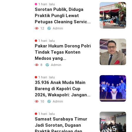
1 hari lalu
Sorotan Publik, Diduga
Praktik Pungli Lewat
Petugas Cleaning Service
Samsat Timur
12
Admin
1 hari lalu
Pakar Hukum Dorong Polri
Tindak Tegas Konten
Medsos yang
Mengandung Provokasi
8
Admin
1 hari lalu
35.936 Anak Muda Main
Bareng di Kapolri Cup
2026, Wakapolri: Jangan
Cuma Jadi Penonton,
10
Admin
Jadilah Talenta Digital
1 hari lalu
Samsat Surabaya Timur
Jadi Sorotan, Dugaan
Praktik Percaloan dan