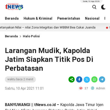
Senin, 10 Agu 2026
Beranda
Hukum & Kriminal
Pemerintahan
Nasional
BN
an Nilai – nilai Zona Integritas dan WBBM Bea Cukai Juanda
1 hari la
Beranda
Halo Polisi
Larangan Mudik, Kapolda
Jatim Siapkan Titik Pos Di
Perbatasan
waktu baca 2 menit
Sabtu, 10 Apr 2021 11:01
37
Admin
BANYUWANGI || tNews.co.id –
Kapolda Jawa Timur Irjen