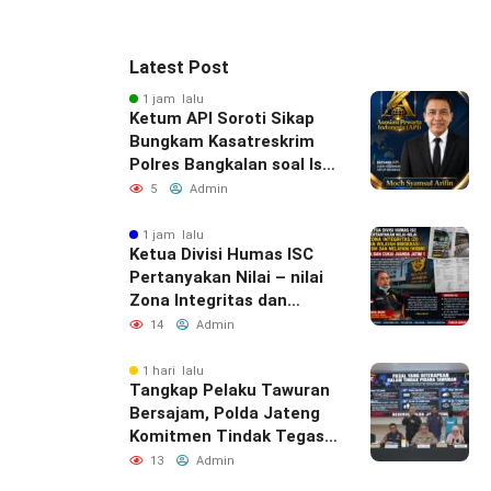
Latest Post
1 jam lalu
Ketum API Soroti Sikap
Bungkam Kasatreskrim
Polres Bangkalan soal Isu
“Atensi Bulanan” Rokok
5
Admin
Ilegal
1 jam lalu
Ketua Divisi Humas ISC
Pertanyakan Nilai – nilai
Zona Integritas dan
WBBM Bea Cukai Juanda
14
Admin
1 hari lalu
Tangkap Pelaku Tawuran
Bersajam, Polda Jateng
Komitmen Tindak Tegas
Kelompok Remaja yang
13
Admin
Resahkan Masyarakat