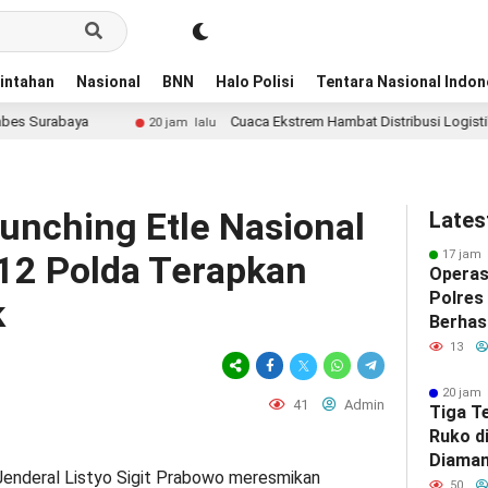
intahan
Nasional
BNN
Halo Polisi
Tentara Nasional Indon
Cuaca Ekstrem Hambat Distribusi Logistik Kesehatan, Pe
20 jam lalu
unching Etle Nasional
Lates
17 jam 
12 Polda Terapkan
Operas
Polres
k
Berhas
Jenaza
13
Pirami
20 jam 
41
Admin
Tiga T
Ruko d
Diaman
Jenderal Listyo Sigit Prabowo meresmikan
Surab
50