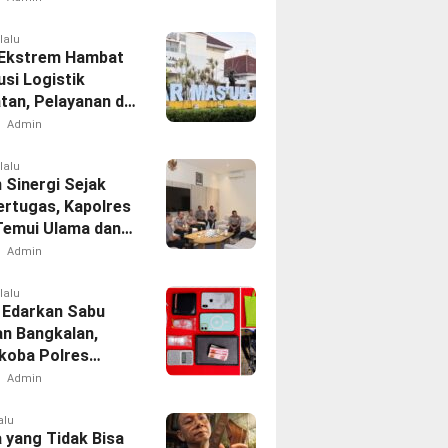
lalu
Ekstrem Hambat
usi Logistik
tan, Pelayanan di
 Tetap
Admin
akan
lalu
 Sinergi Sejak
ertugas, Kapolres
 Temui Ulama dan
Admin
lalu
 Edarkan Sabu
an Bangkalan,
koba Polres
 Tangkap Oknum
Admin
rcing Dishub
alu
 yang Tidak Bisa