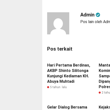
Admin
Pos lain oleh Ad
Pos terkait
Hari Pertama Berdinas,
Manta
AKBP Shinto Silitonga
Komin
Kunjungi Kediaman KH.
Sampa
Abuya Muhtadi
Dipang
Polre
5 tahun lalu
2 tahu
Gelar Dialog Bersama
Kejak