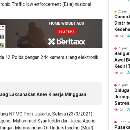
tronic Traffic law enforcement (Etle) nasional
20 jam 
Cuaca 
Distrib
Keseha
Bawean
51
Diupay
20 jam 
Bangun
ada 12 Polda dengan 244 kamera tilang elektronik
Awal B
Kediri
Bupati
54
20 jam 
Diduga
ang Laksanakan Anev Kinerja Mingguan
Jaring
Satres
Gresik
39
edung NTMC Polri, Jakarta, Selasa (23/3/2021)
Outsou
 Agung Muhammad Syarifuddin dan Jaksa Agung
Gresik
1 hari l
Pusaka
datangan Memorandum Of Understanding (MoU)