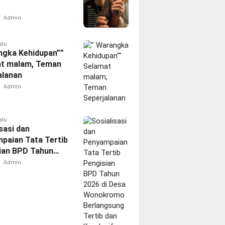
Admin
alu
ngka Kehidupan””
t malam, Teman
alanan
Admin
alu
sasi dan
paian Tata Tertib
ian BPD Tahun
i Desa
Admin
romo
gsung Tertib dan
if