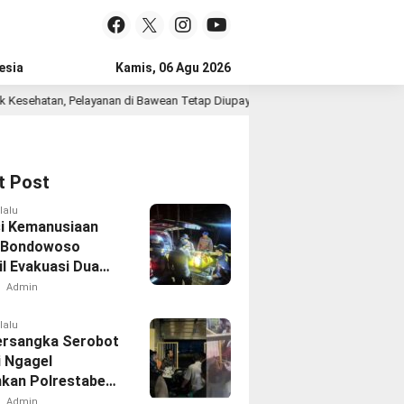
esia
Kamis, 06 Agu 2026
layanan di Bawean Tetap Diupayakan
Bangun Sinergi Sej
20 jam lalu
t Post
lalu
i Kemanusiaan
 Bondowoso
il Evakuasi Dua
h di Gunung
Admin
d
lalu
ersangka Serobot
i Ngagel
kan Polrestabes
aya
Admin