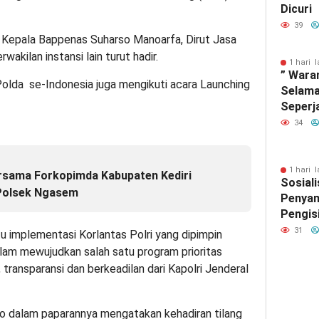
Dicuri
39
, Kepala Bappenas Suharso Manoarfa, Dirut Jasa
akilan instansi lain turut hadir.
1 hari l
” Wara
i Polda se-Indonesia juga mengikuti acara Launching
Selama
Seperj
34
1 hari l
ersama Forkopimda Kabupaten Kediri
Sosiali
Polsek Ngasem
Penyam
Pengis
2026 d
31
tu implementasi Korlantas Polri yang dipimpin
Wonok
dalam mewujudkan salah satu program prioritas
Berlan
s, transparansi dan berkeadilan dari Kapolri Jenderal
Kondus
wo dalam paparannya mengatakan kehadiran tilang