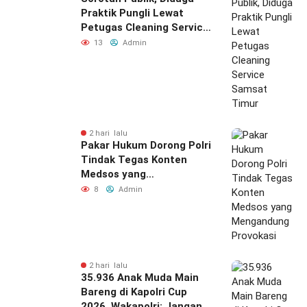
Praktik Pungli Lewat
Petugas Cleaning Service
Samsat Timur
13
Admin
2 hari lalu
Pakar Hukum Dorong Polri
Tindak Tegas Konten
Medsos yang
Mengandung Provokasi
8
Admin
2 hari lalu
35.936 Anak Muda Main
Bareng di Kapolri Cup
2026, Wakapolri: Jangan