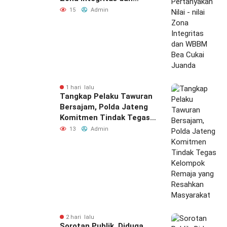
WBBM Bea Cukai Juanda
15
Admin
1 hari lalu
Tangkap Pelaku Tawuran
Bersajam, Polda Jateng
Komitmen Tindak Tegas
Kelompok Remaja yang
13
Admin
Resahkan Masyarakat
2 hari lalu
Sorotan Publik, Diduga