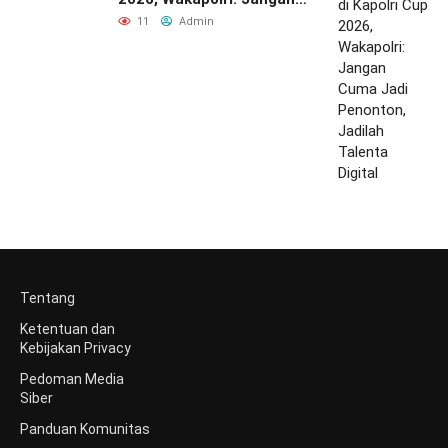
Cuma Jadi Penonton,
11
Admin
Jadilah Talenta Digital
Tentang
Ketentuan dan
Kebijakan Privacy
Pedoman Media
Siber
Panduan Komunitas