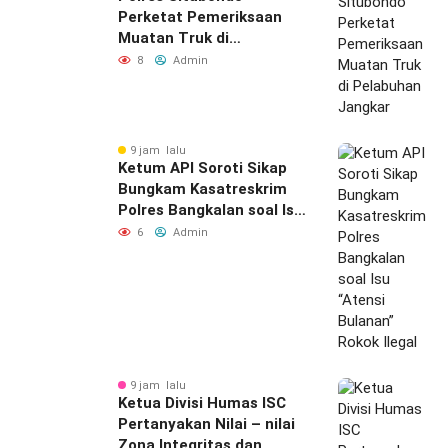
Perketat Pemeriksaan
Muatan Truk di
Pelabuhan Jangkar
8
Admin
9 jam lalu
Ketum API Soroti Sikap
Bungkam Kasatreskrim
Polres Bangkalan soal Isu
“Atensi Bulanan” Rokok
6
Admin
Ilegal
9 jam lalu
Ketua Divisi Humas ISC
Pertanyakan Nilai – nilai
Zona Integritas dan