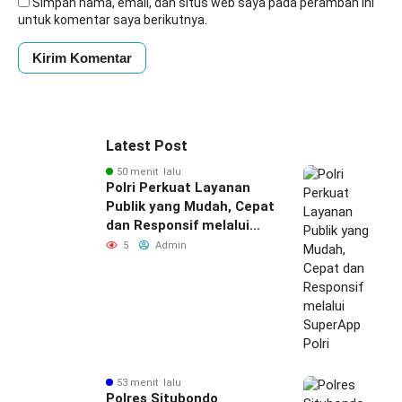
Simpan nama, email, dan situs web saya pada peramban ini
untuk komentar saya berikutnya.
Latest Post
50 menit lalu
Polri Perkuat Layanan
Publik yang Mudah, Cepat
dan Responsif melalui
SuperApp Polri
5
Admin
53 menit lalu
Polres Situbondo