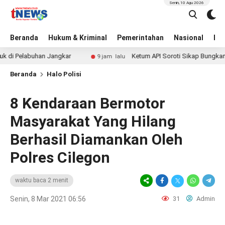
Senin, 10 Agu 2026
Beranda
Hukum & Kriminal
Pemerintahan
Nasional
BN
elabuhan Jangkar
Ketum API Soroti Sikap Bungkam Kasatre
9 jam lalu
Beranda
Halo Polisi
8 Kendaraan Bermotor
Masyarakat Yang Hilang
Berhasil Diamankan Oleh
Polres Cilegon
waktu baca 2 menit
Senin, 8 Mar 2021 06:56
31
Admin