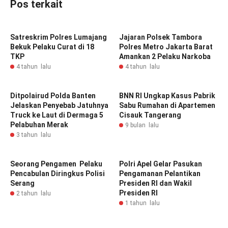
Pos terkait
Satreskrim Polres Lumajang
Jajaran Polsek Tambora
Bekuk Pelaku Curat di 18
Polres Metro Jakarta Barat
TKP
Amankan 2 Pelaku Narkoba
4 tahun lalu
4 tahun lalu
Ditpolairud Polda Banten
BNN RI Ungkap Kasus Pabrik
Jelaskan Penyebab Jatuhnya
Sabu Rumahan di Apartemen
Truck ke Laut di Dermaga 5
Cisauk Tangerang
Pelabuhan Merak
9 bulan lalu
3 tahun lalu
Seorang Pengamen Pelaku
Polri Apel Gelar Pasukan
Pencabulan Diringkus Polisi
Pengamanan Pelantikan
Serang
Presiden RI dan Wakil
Presiden RI
2 tahun lalu
1 tahun lalu