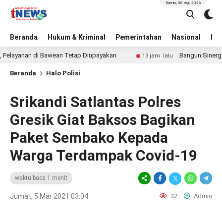
Kamis, 06 Agu 2026
Beranda
Hukum & Kriminal
Pemerintahan
Nasional
BN
yanan di Bawean Tetap Diupayakan
Bangun Sinergi Sejak
13 jam lalu
Beranda
Halo Polisi
Srikandi Satlantas Polres
Gresik Giat Baksos Bagikan
Paket Sembako Kepada
Warga Terdampak Covid-19
waktu baca 1 menit
Jumat, 5 Mar 2021 03:04
32
Admin