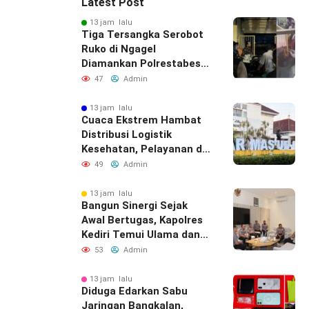
Latest Post
13 jam lalu
Tiga Tersangka Serobot
Ruko di Ngagel
Diamankan Polrestabes
Surabaya
47
Admin
13 jam lalu
Cuaca Ekstrem Hambat
Distribusi Logistik
Kesehatan, Pelayanan di
Bawean Tetap
49
Admin
Diupayakan
13 jam lalu
Bangun Sinergi Sejak
Awal Bertugas, Kapolres
Kediri Temui Ulama dan
Bupati
53
Admin
13 jam lalu
Diduga Edarkan Sabu
Jaringan Bangkalan,