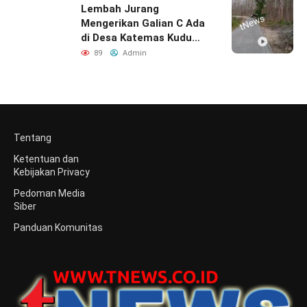
Lembah Jurang
Mengerikan Galian C Ada
di Desa Katemas Kudu
Jombang Tetap
89
Admin
Beroperasi
Tentang
Ketentuan dan
Kebijakan Privacy
Pedoman Media
Siber
Panduan Komunitas