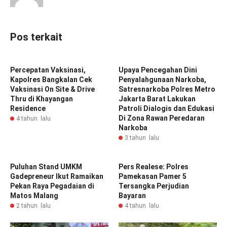
Pos terkait
Percepatan Vaksinasi,
Upaya Pencegahan Dini
Kapolres Bangkalan Cek
Penyalahgunaan Narkoba,
Vaksinasi On Site & Drive
Satresnarkoba Polres Metro
Thru di Khayangan
Jakarta Barat Lakukan
Residence
Patroli Dialogis dan Edukasi
Di Zona Rawan Peredaran
4 tahun lalu
Narkoba
3 tahun lalu
Puluhan Stand UMKM
Pers Realese: Polres
Gadepreneur Ikut Ramaikan
Pamekasan Pamer 5
Pekan Raya Pegadaian di
Tersangka Perjudian
Matos Malang
Bayaran
2 tahun lalu
4 tahun lalu