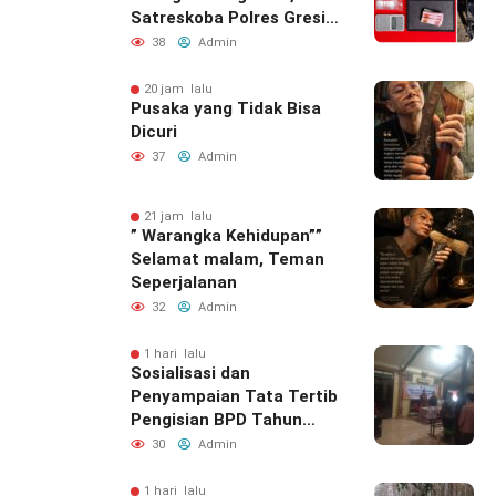
Satreskoba Polres Gresik
Tangkap Oknum
38
Admin
Outsourcing Dishub
Gresik
20 jam lalu
Pusaka yang Tidak Bisa
Dicuri
37
Admin
21 jam lalu
” Warangka Kehidupan””
Selamat malam, Teman
Seperjalanan
32
Admin
1 hari lalu
Sosialisasi dan
Penyampaian Tata Tertib
Pengisian BPD Tahun
2026 di Desa Wonokromo
30
Admin
Berlangsung Tertib dan
Kondusif
1 hari lalu