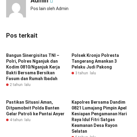
Admin
Pos lain oleh Admin
Pos terkait
Bangun Sinergisitas TNI –
Polsek Kronjo Polresta
Polri, Polres Nganjuk dan
Tangerang Amankan 3
Kodim 0810/Nganjuk Kerja
Pelaku Judi Pakong
Bakti Bersama Bersikan
3 tahun lalu
Fasum dan Rumah Ibadah
2 tahun lalu
Pastikan Situasi Aman,
Kapolres Bersama Dandim
Ditpamobvit Polda Banten
0821 Lumajang Pimpin Apel
Gelar Patroli ke Pantai Anyer
Kesiapan Pengamanan Hari
Raya Idul Fitri Satgas
4 tahun lalu
Keamanan Desa Rayon
Selatan