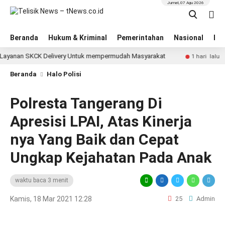
Jumat, 07 Agu 2026
Beranda
Hukum & Kriminal
Pemerintahan
Nasional
BN
an SKCK Delivery Untuk mempermudah Masyarakat
Operas
1 hari lalu
Beranda
Halo Polisi
Polresta Tangerang Di
Apresisi LPAI, Atas Kinerja
nya Yang Baik dan Cepat
Ungkap Kejahatan Pada Anak
waktu baca 3 menit
Kamis, 18 Mar 2021 12:28
25
Admin