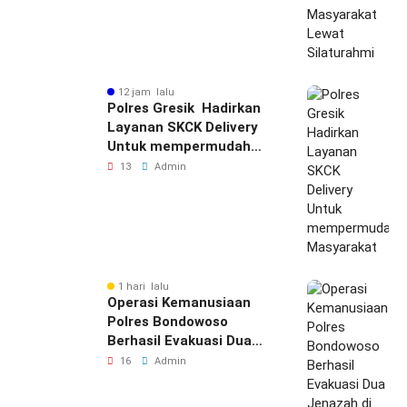
12 jam lalu
Polres Gresik Hadirkan
Layanan SKCK Delivery
Untuk mempermudah
Masyarakat
13
Admin
1 hari lalu
Operasi Kemanusiaan
Polres Bondowoso
Berhasil Evakuasi Dua
Jenazah di Gunung
16
Admin
Piramid