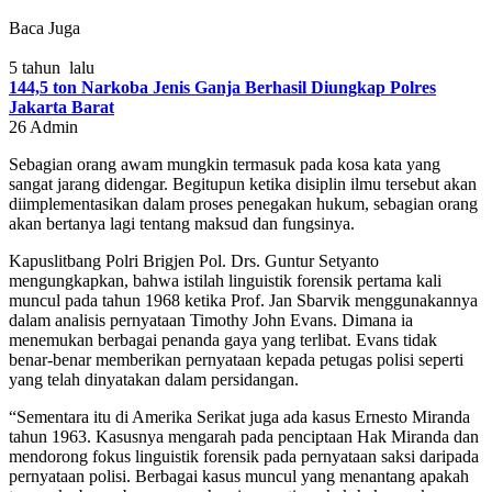
Baca Juga
5 tahun lalu
144,5 ton Narkoba Jenis Ganja Berhasil Diungkap Polres
Jakarta Barat
26
Admin
Sebagian orang awam mungkin termasuk pada kosa kata yang
sangat jarang didengar. Begitupun ketika disiplin ilmu tersebut akan
diimplementasikan dalam proses penegakan hukum, sebagian orang
akan bertanya lagi tentang maksud dan fungsinya.
Kapuslitbang Polri Brigjen Pol. Drs. Guntur Setyanto
mengungkapkan, bahwa istilah linguistik forensik pertama kali
muncul pada tahun 1968 ketika Prof. Jan Sbarvik menggunakannya
dalam analisis pernyataan Timothy John Evans. Dimana ia
menemukan berbagai penanda gaya yang terlibat. Evans tidak
benar-benar memberikan pernyataan kepada petugas polisi seperti
yang telah dinyatakan dalam persidangan.
“Sementara itu di Amerika Serikat juga ada kasus Ernesto Miranda
tahun 1963. Kasusnya mengarah pada penciptaan Hak Miranda dan
mendorong fokus linguistik forensik pada pernyataan saksi daripada
pernyataan polisi. Berbagai kasus muncul yang menantang apakah