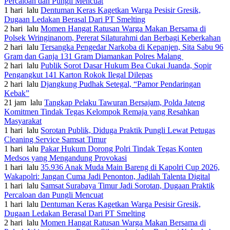
Percaloan dan Pungli Mencuat
1 hari lalu
Dentuman Keras Kagetkan Warga Pesisir Gresik,
Dugaan Ledakan Berasal Dari PT Smelting
2 hari lalu
Momen Hangat Ratusan Warga Makan Bersama di
Polsek Wringinanom, Pererat Silaturahmi dan Berbagi Keberkahan
2 hari lalu
Tersangka Pengedar Narkoba di Kepanjen, Sita Sabu 96
Gram dan Ganja 131 Gram Diamankan Polres Malang
2 hari lalu
Publik Sorot Dasar Hukum Bea Cukai Juanda, Sopir
Pengangkut 141 Karton Rokok Ilegal Dilepas
2 hari lalu
Djangkung Pudhak Setegal, “Pamor Pendaringan
Kebak”
21 jam lalu
Tangkap Pelaku Tawuran Bersajam, Polda Jateng
Komitmen Tindak Tegas Kelompok Remaja yang Resahkan
Masyarakat
1 hari lalu
Sorotan Publik, Diduga Praktik Pungli Lewat Petugas
Cleaning Service Samsat Timur
1 hari lalu
Pakar Hukum Dorong Polri Tindak Tegas Konten
Medsos yang Mengandung Provokasi
1 hari lalu
35.936 Anak Muda Main Bareng di Kapolri Cup 2026,
Wakapolri: Jangan Cuma Jadi Penonton, Jadilah Talenta Digital
1 hari lalu
Samsat Surabaya Timur Jadi Sorotan, Dugaan Praktik
Percaloan dan Pungli Mencuat
1 hari lalu
Dentuman Keras Kagetkan Warga Pesisir Gresik,
Dugaan Ledakan Berasal Dari PT Smelting
2 hari lalu
Momen Hangat Ratusan Warga Makan Bersama di