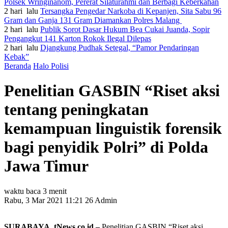
Polsek Wringinanom, Pererat Silaturahmi dan Berbagi Keberkahan
2 hari lalu
Tersangka Pengedar Narkoba di Kepanjen, Sita Sabu 96
Gram dan Ganja 131 Gram Diamankan Polres Malang
2 hari lalu
Publik Sorot Dasar Hukum Bea Cukai Juanda, Sopir
Pengangkut 141 Karton Rokok Ilegal Dilepas
2 hari lalu
Djangkung Pudhak Setegal, “Pamor Pendaringan
Kebak”
Beranda
Halo Polisi
Penelitian GASBIN “Riset aksi
tentang peningkatan
kemampuan linguistik forensik
bagi penyidik Polri” di Polda
Jawa Timur
waktu baca 3 menit
Rabu, 3 Mar 2021 11:21
26
Admin
SURABAYA, tNews.co.id –
Penelitian GASBIN “Riset aksi