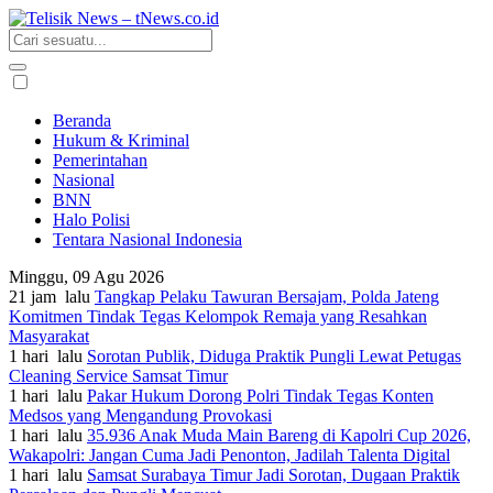
Beranda
Hukum & Kriminal
Pemerintahan
Nasional
BNN
Halo Polisi
Tentara Nasional Indonesia
Minggu, 09 Agu 2026
21 jam lalu
Tangkap Pelaku Tawuran Bersajam, Polda Jateng
Komitmen Tindak Tegas Kelompok Remaja yang Resahkan
Masyarakat
1 hari lalu
Sorotan Publik, Diduga Praktik Pungli Lewat Petugas
Cleaning Service Samsat Timur
1 hari lalu
Pakar Hukum Dorong Polri Tindak Tegas Konten
Medsos yang Mengandung Provokasi
1 hari lalu
35.936 Anak Muda Main Bareng di Kapolri Cup 2026,
Wakapolri: Jangan Cuma Jadi Penonton, Jadilah Talenta Digital
1 hari lalu
Samsat Surabaya Timur Jadi Sorotan, Dugaan Praktik