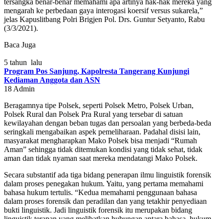
tersangka benar-benar memahami apa artinya hak-hak mereka yang
mengarah ke perbedaan gaya interogasi koersif versus sukarela,”
jelas Kapuslitbang Polri Brigjen Pol. Drs. Guntur Setyanto, Rabu
(3/3/2021).
Baca Juga
5 tahun lalu
Program Pos Sanjung, Kapolresta Tangerang Kunjungi
Kediaman Anggota dan ASN
18
Admin
Beragamnya tipe Polsek, seperti Polsek Metro, Polsek Urban,
Polsek Rural dan Polsek Pra Rural yang tersebar di satuan
kewilayahan dengan beban tugas dan persoalan yang berbeda-beda
seringkali mengabaikan aspek pemeliharaan. Padahal disisi lain,
masyarakat mengharapkan Mako Polsek bisa menjadi “Rumah
Aman” sehingga tidak ditemukan kondisi yang tidak sehat, tidak
aman dan tidak nyaman saat mereka mendatangi Mako Polsek.
Secara substantif ada tiga bidang penerapan ilmu linguistik forensik
dalam proses penegakan hukum. Yaitu, yang pertama memahami
bahasa hukum tertulis. “Kedua memahami penggunaan bahasa
dalam proses forensik dan peradilan dan yang tetakhir penyediaan
bukti linguistik. Jadi linguistik forensik itu merupakan bidang
linguistik terapan yang melibatkan hubungan antara bahasa, hukum