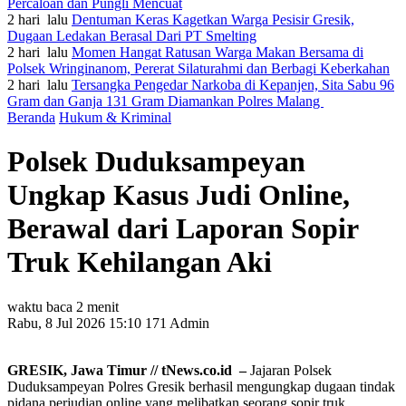
Percaloan dan Pungli Mencuat
2 hari lalu
Dentuman Keras Kagetkan Warga Pesisir Gresik,
Dugaan Ledakan Berasal Dari PT Smelting
2 hari lalu
Momen Hangat Ratusan Warga Makan Bersama di
Polsek Wringinanom, Pererat Silaturahmi dan Berbagi Keberkahan
2 hari lalu
Tersangka Pengedar Narkoba di Kepanjen, Sita Sabu 96
Gram dan Ganja 131 Gram Diamankan Polres Malang
Beranda
Hukum & Kriminal
Polsek Duduksampeyan
Ungkap Kasus Judi Online,
Berawal dari Laporan Sopir
Truk Kehilangan Aki
waktu baca 2 menit
Rabu, 8 Jul 2026 15:10
171
Admin
GRESIK, Jawa Timur // tNews.co.id –
Jajaran Polsek
Duduksampeyan Polres Gresik berhasil mengungkap dugaan tindak
pidana perjudian online yang melibatkan seorang sopir truk.