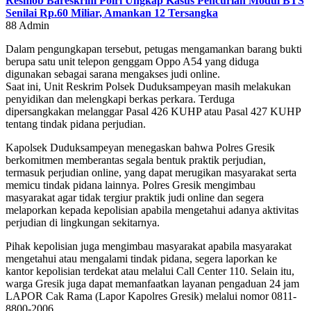
Resmob Bareskrim Polri Ungkap Kasus Pencurian Modul BTS
Senilai Rp.60 Miliar, Amankan 12 Tersangka
88
Admin
Dalam pengungkapan tersebut, petugas mengamankan barang bukti
berupa satu unit telepon genggam Oppo A54 yang diduga
digunakan sebagai sarana mengakses judi online.
Saat ini, Unit Reskrim Polsek Duduksampeyan masih melakukan
penyidikan dan melengkapi berkas perkara. Terduga
dipersangkakan melanggar Pasal 426 KUHP atau Pasal 427 KUHP
tentang tindak pidana perjudian.
Kapolsek Duduksampeyan menegaskan bahwa Polres Gresik
berkomitmen memberantas segala bentuk praktik perjudian,
termasuk perjudian online, yang dapat merugikan masyarakat serta
memicu tindak pidana lainnya. Polres Gresik mengimbau
masyarakat agar tidak tergiur praktik judi online dan segera
melaporkan kepada kepolisian apabila mengetahui adanya aktivitas
perjudian di lingkungan sekitarnya.
Pihak kepolisian juga mengimbau masyarakat apabila masyarakat
mengetahui atau mengalami tindak pidana, segera laporkan ke
kantor kepolisian terdekat atau melalui Call Center 110. Selain itu,
warga Gresik juga dapat memanfaatkan layanan pengaduan 24 jam
LAPOR Cak Rama (Lapor Kapolres Gresik) melalui nomor 0811-
8800-2006.