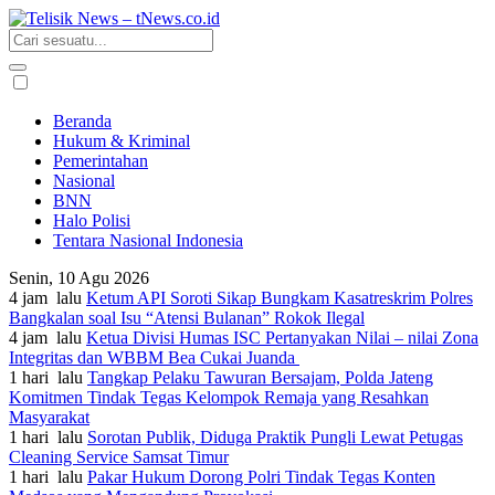
Beranda
Hukum & Kriminal
Pemerintahan
Nasional
BNN
Halo Polisi
Tentara Nasional Indonesia
Senin, 10 Agu 2026
4 jam lalu
Ketum API Soroti Sikap Bungkam Kasatreskrim Polres
Bangkalan soal Isu “Atensi Bulanan” Rokok Ilegal
4 jam lalu
Ketua Divisi Humas ISC Pertanyakan Nilai – nilai Zona
Integritas dan WBBM Bea Cukai Juanda
1 hari lalu
Tangkap Pelaku Tawuran Bersajam, Polda Jateng
Komitmen Tindak Tegas Kelompok Remaja yang Resahkan
Masyarakat
1 hari lalu
Sorotan Publik, Diduga Praktik Pungli Lewat Petugas
Cleaning Service Samsat Timur
1 hari lalu
Pakar Hukum Dorong Polri Tindak Tegas Konten