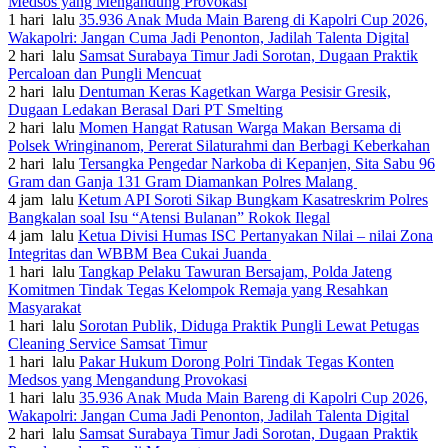
Medsos yang Mengandung Provokasi
1 hari lalu
35.936 Anak Muda Main Bareng di Kapolri Cup 2026,
Wakapolri: Jangan Cuma Jadi Penonton, Jadilah Talenta Digital
2 hari lalu
Samsat Surabaya Timur Jadi Sorotan, Dugaan Praktik
Percaloan dan Pungli Mencuat
2 hari lalu
Dentuman Keras Kagetkan Warga Pesisir Gresik,
Dugaan Ledakan Berasal Dari PT Smelting
2 hari lalu
Momen Hangat Ratusan Warga Makan Bersama di
Polsek Wringinanom, Pererat Silaturahmi dan Berbagi Keberkahan
2 hari lalu
Tersangka Pengedar Narkoba di Kepanjen, Sita Sabu 96
Gram dan Ganja 131 Gram Diamankan Polres Malang
4 jam lalu
Ketum API Soroti Sikap Bungkam Kasatreskrim Polres
Bangkalan soal Isu “Atensi Bulanan” Rokok Ilegal
4 jam lalu
Ketua Divisi Humas ISC Pertanyakan Nilai – nilai Zona
Integritas dan WBBM Bea Cukai Juanda
1 hari lalu
Tangkap Pelaku Tawuran Bersajam, Polda Jateng
Komitmen Tindak Tegas Kelompok Remaja yang Resahkan
Masyarakat
1 hari lalu
Sorotan Publik, Diduga Praktik Pungli Lewat Petugas
Cleaning Service Samsat Timur
1 hari lalu
Pakar Hukum Dorong Polri Tindak Tegas Konten
Medsos yang Mengandung Provokasi
1 hari lalu
35.936 Anak Muda Main Bareng di Kapolri Cup 2026,
Wakapolri: Jangan Cuma Jadi Penonton, Jadilah Talenta Digital
2 hari lalu
Samsat Surabaya Timur Jadi Sorotan, Dugaan Praktik