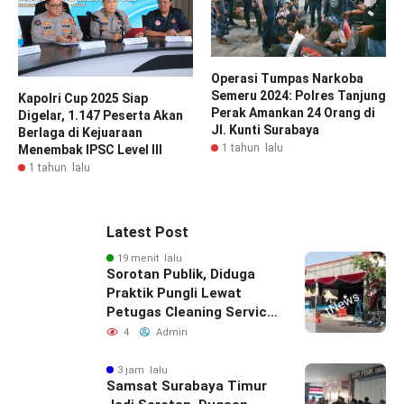
Operasi Tumpas Narkoba
Semeru 2024: Polres Tanjung
Kapolri Cup 2025 Siap
Perak Amankan 24 Orang di
Digelar, 1.147 Peserta Akan
Jl. Kunti Surabaya
Berlaga di Kejuaraan
1 tahun lalu
Menembak IPSC Level III
1 tahun lalu
Latest Post
19 menit lalu
Sorotan Publik, Diduga
Praktik Pungli Lewat
Petugas Cleaning Service
Samsat Timur
4
Admin
3 jam lalu
Samsat Surabaya Timur