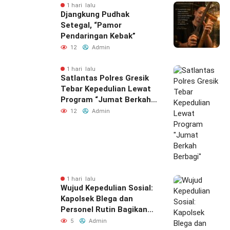
1 hari lalu
Djangkung Pudhak
Setegal, “Pamor
Pendaringan Kebak”
12
Admin
1 hari lalu
Satlantas Polres Gresik
Tebar Kepedulian Lewat
Program “Jumat Berkah
Berbagi”
12
Admin
1 hari lalu
Wujud Kepedulian Sosial:
Kapolsek Blega dan
Personel Rutin Bagikan
Nasi Setiap Jumat
5
Admin