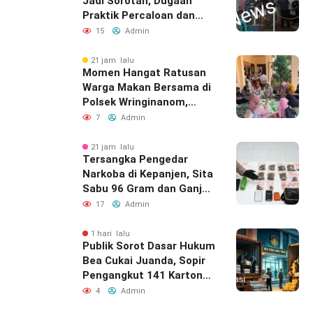
Jadi Sorotan, Dugaan
Praktik Percaloan dan
Pungli Mencuat
15
Admin
21 jam lalu
Momen Hangat Ratusan
Warga Makan Bersama di
Polsek Wringinanom,
Pererat Silaturahmi dan
7
Admin
Berbagi Keberkahan
21 jam lalu
Tersangka Pengedar
Narkoba di Kepanjen, Sita
Sabu 96 Gram dan Ganja
131 Gram Diamankan
17
Admin
Polres Malang
1 hari lalu
Publik Sorot Dasar Hukum
Bea Cukai Juanda, Sopir
Pengangkut 141 Karton
Rokok Ilegal Dilepas
4
Admin