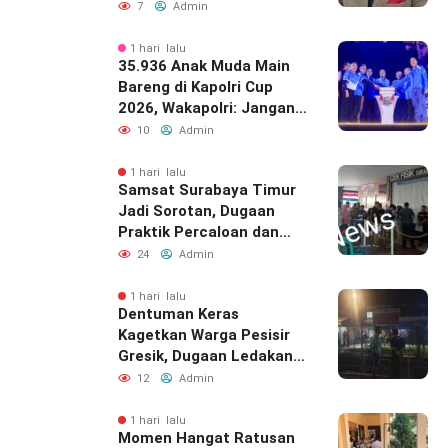
Mengandung Provokasi
7
Admin
1 hari lalu
35.936 Anak Muda Main
Bareng di Kapolri Cup
2026, Wakapolri: Jangan
Cuma Jadi Penonton,
10
Admin
Jadilah Talenta Digital
1 hari lalu
Samsat Surabaya Timur
Jadi Sorotan, Dugaan
Praktik Percaloan dan
Pungli Mencuat
24
Admin
1 hari lalu
Dentuman Keras
Kagetkan Warga Pesisir
Gresik, Dugaan Ledakan
Berasal Dari PT Smelting
12
Admin
1 hari lalu
Momen Hangat Ratusan