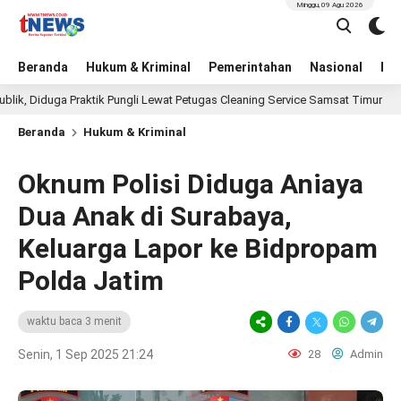
Minggu, 09 Agu 2026
Beranda
Hukum & Kriminal
Pemerintahan
Nasional
BN
duga Praktik Pungli Lewat Petugas Cleaning Service Samsat Timur
1 ha
Beranda
Hukum & Kriminal
Oknum Polisi Diduga Aniaya
Dua Anak di Surabaya,
Keluarga Lapor ke Bidpropam
Polda Jatim
waktu baca 3 menit
Senin, 1 Sep 2025 21:24
28
Admin