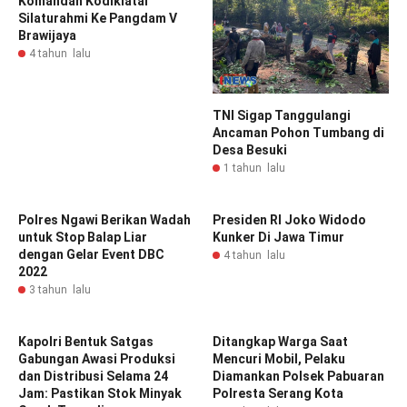
Komandan Kodiklatal
Silaturahmi Ke Pangdam V
Brawijaya
4 tahun lalu
TNI Sigap Tanggulangi
Ancaman Pohon Tumbang di
Desa Besuki
1 tahun lalu
Polres Ngawi Berikan Wadah
Presiden RI Joko Widodo
untuk Stop Balap Liar
Kunker Di Jawa Timur
dengan Gelar Event DBC
4 tahun lalu
2022
3 tahun lalu
Kapolri Bentuk Satgas
Ditangkap Warga Saat
Gabungan Awasi Produksi
Mencuri Mobil, Pelaku
dan Distribusi Selama 24
Diamankan Polsek Pabuaran
Jam: Pastikan Stok Minyak
Polresta Serang Kota