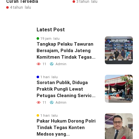
Curah Tersedia
3 tahun lalu
4 tahun lalu
Latest Post
19 jam lalu
Tangkap Pelaku Tawuran
Bersajam, Polda Jateng
Komitmen Tindak Tegas
Kelompok Remaja yang
11
Admin
Resahkan Masyarakat
1 hari lalu
Sorotan Publik, Diduga
Praktik Pungli Lewat
Petugas Cleaning Service
Samsat Timur
11
Admin
1 hari lalu
Pakar Hukum Dorong Polri
Tindak Tegas Konten
Medsos yang