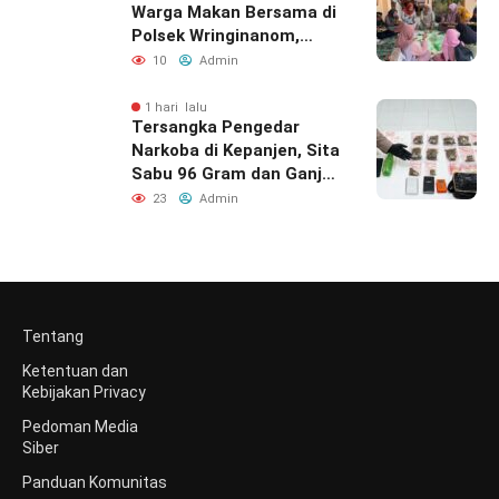
Warga Makan Bersama di
Polsek Wringinanom,
Pererat Silaturahmi dan
10
Admin
Berbagi Keberkahan
1 hari lalu
Tersangka Pengedar
Narkoba di Kepanjen, Sita
Sabu 96 Gram dan Ganja
131 Gram Diamankan
23
Admin
Polres Malang
Tentang
Ketentuan dan
Kebijakan Privacy
Pedoman Media
Siber
Panduan Komunitas