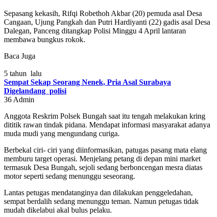
Sepasang kekasih, Rifqi Robethoh Akbar (20) pemuda asal Desa
Cangaan, Ujung Pangkah dan Putri Hardiyanti (22) gadis asal Desa
Dalegan, Panceng ditangkap Polisi Minggu 4 April lantaran
membawa bungkus rokok.
Baca Juga
5 tahun lalu
Sempat Sekap Seorang Nenek, Pria Asal Surabaya
Digelandang polisi
36
Admin
Anggota Reskrim Polsek Bungah saat itu tengah melakukan kring
dititik rawan tindak pidana. Mendapat informasi masyarakat adanya
muda mudi yang mengundang curiga.
Berbekal ciri- ciri yang diinformasikan, patugas pasang mata elang
memburu target operasi. Menjelang petang di depan mini market
termasuk Desa Bungah, sejoli sedang berboncengan mesra diatas
motor seperti sedang menunggu seseorang.
Lantas petugas mendatanginya dan dilakukan penggeledahan,
sempat berdalih sedang menunggu teman. Namun petugas tidak
mudah dikelabui akal bulus pelaku.