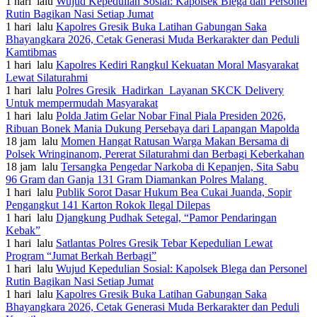
1 hari lalu
Wujud Kepedulian Sosial: Kapolsek Blega dan Personel
Rutin Bagikan Nasi Setiap Jumat
1 hari lalu
Kapolres Gresik Buka Latihan Gabungan Saka
Bhayangkara 2026, Cetak Generasi Muda Berkarakter dan Peduli
Kamtibmas
1 hari lalu
Kapolres Kediri Rangkul Kekuatan Moral Masyarakat
Lewat Silaturahmi
1 hari lalu
Polres Gresik Hadirkan Layanan SKCK Delivery
Untuk mempermudah Masyarakat
1 hari lalu
Polda Jatim Gelar Nobar Final Piala Presiden 2026,
Ribuan Bonek Mania Dukung Persebaya dari Lapangan Mapolda
18 jam lalu
Momen Hangat Ratusan Warga Makan Bersama di
Polsek Wringinanom, Pererat Silaturahmi dan Berbagi Keberkahan
18 jam lalu
Tersangka Pengedar Narkoba di Kepanjen, Sita Sabu
96 Gram dan Ganja 131 Gram Diamankan Polres Malang
1 hari lalu
Publik Sorot Dasar Hukum Bea Cukai Juanda, Sopir
Pengangkut 141 Karton Rokok Ilegal Dilepas
1 hari lalu
Djangkung Pudhak Setegal, “Pamor Pendaringan
Kebak”
1 hari lalu
Satlantas Polres Gresik Tebar Kepedulian Lewat
Program “Jumat Berkah Berbagi”
1 hari lalu
Wujud Kepedulian Sosial: Kapolsek Blega dan Personel
Rutin Bagikan Nasi Setiap Jumat
1 hari lalu
Kapolres Gresik Buka Latihan Gabungan Saka
Bhayangkara 2026, Cetak Generasi Muda Berkarakter dan Peduli