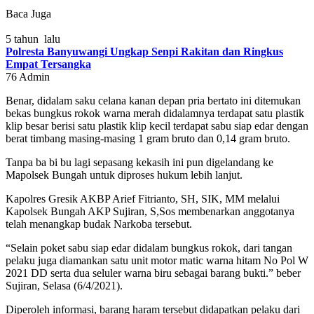
Baca Juga
5 tahun lalu
Polresta Banyuwangi Ungkap Senpi Rakitan dan Ringkus
Empat Tersangka
76
Admin
Benar, didalam saku celana kanan depan pria bertato ini ditemukan
bekas bungkus rokok warna merah didalamnya terdapat satu plastik
klip besar berisi satu plastik klip kecil terdapat sabu siap edar dengan
berat timbang masing-masing 1 gram bruto dan 0,14 gram bruto.
Tanpa ba bi bu lagi sepasang kekasih ini pun digelandang ke
Mapolsek Bungah untuk diproses hukum lebih lanjut.
Kapolres Gresik AKBP Arief Fitrianto, SH, SIK, MM melalui
Kapolsek Bungah AKP Sujiran, S,Sos membenarkan anggotanya
telah menangkap budak Narkoba tersebut.
“Selain poket sabu siap edar didalam bungkus rokok, dari tangan
pelaku juga diamankan satu unit motor matic warna hitam No Pol W
2021 DD serta dua seluler warna biru sebagai barang bukti.” beber
Sujiran, Selasa (6/4/2021).
Diperoleh informasi, barang haram tersebut didapatkan pelaku dari