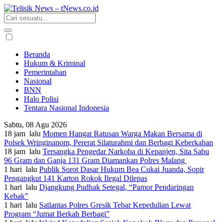
Beranda
Hukum & Kriminal
Pemerintahan
Nasional
BNN
Halo Polisi
Tentara Nasional Indonesia
Sabtu, 08 Agu 2026
18 jam lalu
Momen Hangat Ratusan Warga Makan Bersama di
Polsek Wringinanom, Pererat Silaturahmi dan Berbagi Keberkahan
18 jam lalu
Tersangka Pengedar Narkoba di Kepanjen, Sita Sabu
96 Gram dan Ganja 131 Gram Diamankan Polres Malang
1 hari lalu
Publik Sorot Dasar Hukum Bea Cukai Juanda, Sopir
Pengangkut 141 Karton Rokok Ilegal Dilepas
1 hari lalu
Djangkung Pudhak Setegal, “Pamor Pendaringan
Kebak”
1 hari lalu
Satlantas Polres Gresik Tebar Kepedulian Lewat
Program “Jumat Berkah Berbagi”