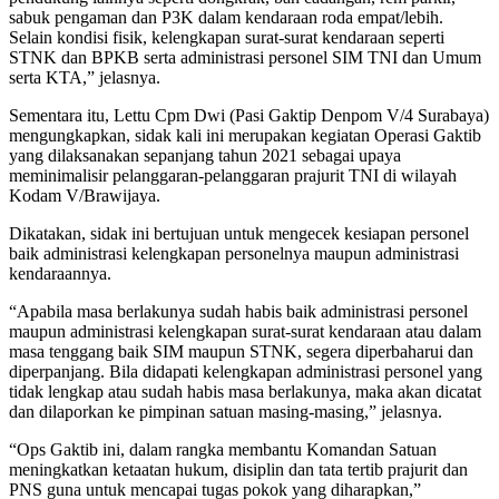
sabuk pengaman dan P3K dalam kendaraan roda empat/lebih.
Selain kondisi fisik, kelengkapan surat-surat kendaraan seperti
STNK dan BPKB serta administrasi personel SIM TNI dan Umum
serta KTA,” jelasnya.
Sementara itu, Lettu Cpm Dwi (Pasi Gaktip Denpom V/4 Surabaya)
mengungkapkan, sidak kali ini merupakan kegiatan Operasi Gaktib
yang dilaksanakan sepanjang tahun 2021 sebagai upaya
meminimalisir pelanggaran-pelanggaran prajurit TNI di wilayah
Kodam V/Brawijaya.
Dikatakan, sidak ini bertujuan untuk mengecek kesiapan personel
baik administrasi kelengkapan personelnya maupun administrasi
kendaraannya.
“Apabila masa berlakunya sudah habis baik administrasi personel
maupun administrasi kelengkapan surat-surat kendaraan atau dalam
masa tenggang baik SIM maupun STNK, segera diperbaharui dan
diperpanjang. Bila didapati kelengkapan administrasi personel yang
tidak lengkap atau sudah habis masa berlakunya, maka akan dicatat
dan dilaporkan ke pimpinan satuan masing-masing,” jelasnya.
“Ops Gaktib ini, dalam rangka membantu Komandan Satuan
meningkatkan ketaatan hukum, disiplin dan tata tertib prajurit dan
PNS guna untuk mencapai tugas pokok yang diharapkan,”