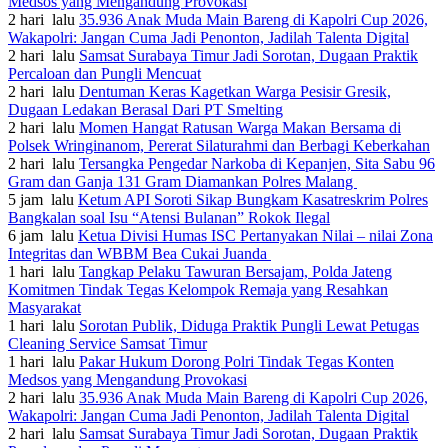
Medsos yang Mengandung Provokasi
2 hari lalu
35.936 Anak Muda Main Bareng di Kapolri Cup 2026,
Wakapolri: Jangan Cuma Jadi Penonton, Jadilah Talenta Digital
2 hari lalu
Samsat Surabaya Timur Jadi Sorotan, Dugaan Praktik
Percaloan dan Pungli Mencuat
2 hari lalu
Dentuman Keras Kagetkan Warga Pesisir Gresik,
Dugaan Ledakan Berasal Dari PT Smelting
2 hari lalu
Momen Hangat Ratusan Warga Makan Bersama di
Polsek Wringinanom, Pererat Silaturahmi dan Berbagi Keberkahan
2 hari lalu
Tersangka Pengedar Narkoba di Kepanjen, Sita Sabu 96
Gram dan Ganja 131 Gram Diamankan Polres Malang
5 jam lalu
Ketum API Soroti Sikap Bungkam Kasatreskrim Polres
Bangkalan soal Isu “Atensi Bulanan” Rokok Ilegal
6 jam lalu
Ketua Divisi Humas ISC Pertanyakan Nilai – nilai Zona
Integritas dan WBBM Bea Cukai Juanda
1 hari lalu
Tangkap Pelaku Tawuran Bersajam, Polda Jateng
Komitmen Tindak Tegas Kelompok Remaja yang Resahkan
Masyarakat
1 hari lalu
Sorotan Publik, Diduga Praktik Pungli Lewat Petugas
Cleaning Service Samsat Timur
1 hari lalu
Pakar Hukum Dorong Polri Tindak Tegas Konten
Medsos yang Mengandung Provokasi
2 hari lalu
35.936 Anak Muda Main Bareng di Kapolri Cup 2026,
Wakapolri: Jangan Cuma Jadi Penonton, Jadilah Talenta Digital
2 hari lalu
Samsat Surabaya Timur Jadi Sorotan, Dugaan Praktik