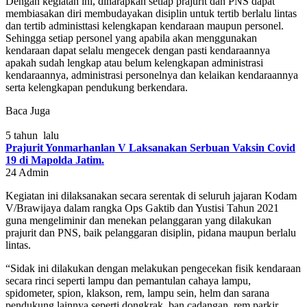
Dengan kegiatan ini, diharapkan setiap prajurit dan PNS dapat
membiasakan diri membudayakan disiplin untuk tertib berlalu lintas
dan tertib administtasi kelengkapan kendaraan maupun personel.
Sehingga setiap personel yang apabila akan menggunakan
kendaraan dapat selalu mengecek dengan pasti kendaraannya
apakah sudah lengkap atau belum kelengkapan administrasi
kendaraannya, administrasi personelnya dan kelaikan kendaraannya
serta kelengkapan pendukung berkendara.
Baca Juga
5 tahun lalu
Prajurit Yonmarhanlan V Laksanakan Serbuan Vaksin Covid
19 di Mapolda Jatim.
24
Admin
Kegiatan ini dilaksanakan secara serentak di seluruh jajaran Kodam
V/Brawijaya dalam rangka Ops Gaktib dan Yustisi Tahun 2021
guna mengeliminir dan menekan pelanggaran yang dilakukan
prajurit dan PNS, baik pelanggaran disiplin, pidana maupun berlalu
lintas.
“Sidak ini dilakukan dengan melakukan pengecekan fisik kendaraan
secara rinci seperti lampu dan pemantulan cahaya lampu,
spidometer, spion, klakson, rem, lampu sein, helm dan sarana
pendukung lainnya seperti dongkrak, ban cadangan, rem parkir,