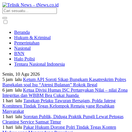
Beranda
Hukum & Kriminal
Pemerintahan
Nasional
BNN
Halo Polisi
Tentara Nasional Indonesia
Senin, 10 Agu 2026
5 jam lalu
Ketum API Soroti Sikap Bungkam Kasatreskrim Polres
Bangkalan soal Isu “Atensi Bulanan” Rokok Ilegal
6 jam lalu
Ketua Divisi Humas ISC Pertanyakan Nilai – nilai Zona
Integritas dan WBBM Bea Cukai Juanda
1 hari lalu
Tangkap Pelaku Tawuran Bersajam, Polda Jateng
Komitmen Tindak Tegas Kelompok Remaja yang Resahkan
Masyarakat
1 hari lalu
Sorotan Publik, Diduga Praktik Pungli Lewat Petugas
Cleaning Service Samsat Timur
1 hari lalu
Pakar Hukum Dorong Polri Tindak Tegas Konten