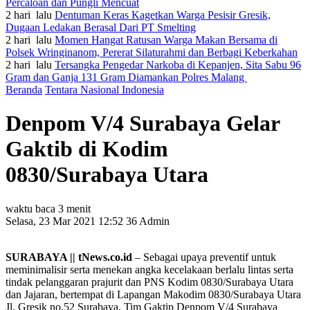
Percaloan dan Pungli Mencuat
2 hari lalu
Dentuman Keras Kagetkan Warga Pesisir Gresik,
Dugaan Ledakan Berasal Dari PT Smelting
2 hari lalu
Momen Hangat Ratusan Warga Makan Bersama di
Polsek Wringinanom, Pererat Silaturahmi dan Berbagi Keberkahan
2 hari lalu
Tersangka Pengedar Narkoba di Kepanjen, Sita Sabu 96
Gram dan Ganja 131 Gram Diamankan Polres Malang
Beranda
Tentara Nasional Indonesia
Denpom V/4 Surabaya Gelar
Gaktib di Kodim
0830/Surabaya Utara
waktu baca 3 menit
Selasa, 23 Mar 2021 12:52
36
Admin
SURABAYA || tNews.co.id
– Sebagai upaya preventif untuk
meminimalisir serta menekan angka kecelakaan berlalu lintas serta
tindak pelanggaran prajurit dan PNS Kodim 0830/Surabaya Utara
dan Jajaran, bertempat di Lapangan Makodim 0830/Surabaya Utara
Jl. Gresik no.52 Surabaya, Tim Gaktip Denpom V/4 Surabaya