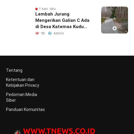
Berlangsung Tertib dan
Kondusif
1 hari lalu
Lembah Jurang
Mengerikan Galian C Ada
di Desa Katemas Kudu
Jombang Tetap
90
Admin
Beroperasi
Tentang
Ketentuan dan
Kebijakan Privacy
Pedoman Media
Siber
Panduan Komunitas