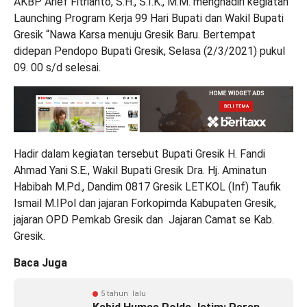
AKBP Arief Fitrianto, S.H., S.I.K., M.M. menghadiri kegiatan
Launching Program Kerja 99 Hari Bupati dan Wakil Bupati
Gresik “Nawa Karsa menuju Gresik Baru. Bertempat
didepan Pendopo Bupati Gresik, Selasa (2/3/2021) pukul
09. 00 s/d selesai.
Hadir dalam kegiatan tersebut Bupati Gresik H. Fandi
Ahmad Yani S.E., Wakil Bupati Gresik Dra. Hj. Aminatun
Habibah M.Pd., Dandim 0817 Gresik LETKOL (Inf) Taufik
Ismail M.IPol dan jajaran Forkopimda Kabupaten Gresik,
jajaran OPD Pemkab Gresik dan Jajaran Camat se Kab.
Gresik.
Baca Juga
5 tahun lalu