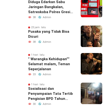
Diduga Edarkan Sabu
Jaringan Bangkalan,
Satreskoba Polres Gresik
Tangkap Oknum
38
Admin
Outsourcing Dishub
Gresik
23 jam lalu
Pusaka yang Tidak Bisa
Dicuri
38
Admin
1 hari lalu
” Warangka Kehidupan””
Selamat malam, Teman
Seperjalanan
33
Admin
1 hari lalu
Sosialisasi dan
Penyampaian Tata Tertib
Pengisian BPD Tahun
2026 di Desa Wonokromo
30
Admin