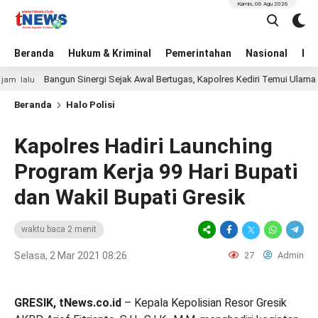
Kamis, 06 Agu 2026
Beranda
Hukum & Kriminal
Pemerintahan
Nasional
BN
Bangun Sinergi Sejak Awal Bertugas, Kapolres Kediri Temui Ulama dan Bu
lu
Beranda
Halo Polisi
Kapolres Hadiri Launching
Program Kerja 99 Hari Bupati
dan Wakil Bupati Gresik
waktu baca 2 menit
Selasa, 2 Mar 2021 08:26
27
Admin
GRESIK, tNews.co.id
– Kepala Kepolisian Resor Gresik