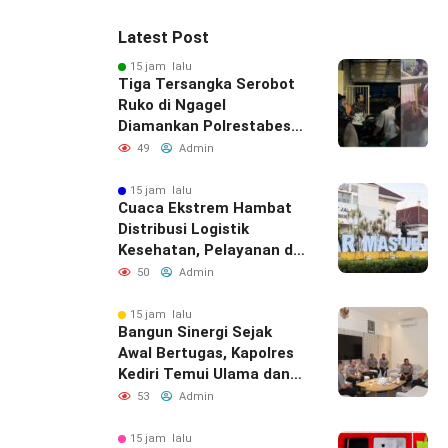
Latest Post
15 jam lalu
Tiga Tersangka Serobot
Ruko di Ngagel
Diamankan Polrestabes
Surabaya
49
Admin
15 jam lalu
Cuaca Ekstrem Hambat
Distribusi Logistik
Kesehatan, Pelayanan di
Bawean Tetap
50
Admin
Diupayakan
15 jam lalu
Bangun Sinergi Sejak
Awal Bertugas, Kapolres
Kediri Temui Ulama dan
Bupati
53
Admin
15 jam lalu