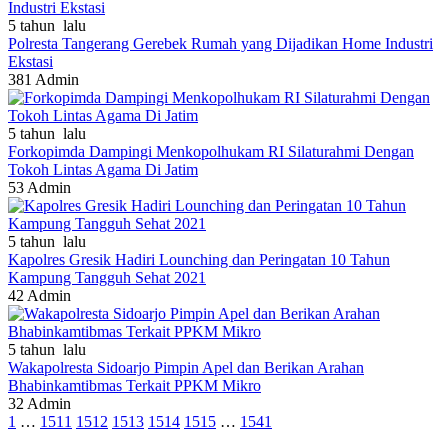
5 tahun lalu
Polresta Tangerang Gerebek Rumah yang Dijadikan Home Industri
Ekstasi
381
Admin
5 tahun lalu
Forkopimda Dampingi Menkopolhukam RI Silaturahmi Dengan
Tokoh Lintas Agama Di Jatim
53
Admin
5 tahun lalu
Kapolres Gresik Hadiri Lounching dan Peringatan 10 Tahun
Kampung Tangguh Sehat 2021
42
Admin
5 tahun lalu
Wakapolresta Sidoarjo Pimpin Apel dan Berikan Arahan
Bhabinkamtibmas Terkait PPKM Mikro
32
Admin
1
…
1511
1512
1513
1514
1515
…
1541