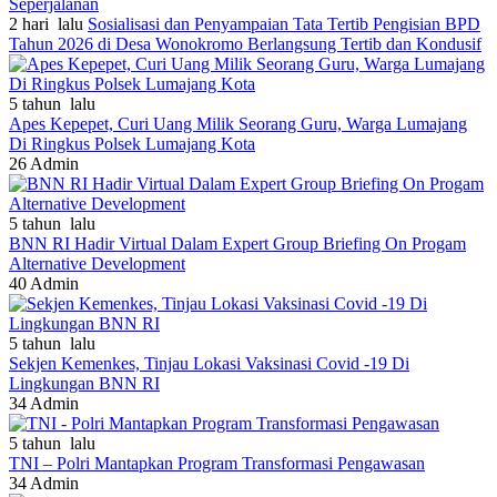
Seperjalanan
2 hari lalu
Sosialisasi dan Penyampaian Tata Tertib Pengisian BPD
Tahun 2026 di Desa Wonokromo Berlangsung Tertib dan Kondusif
5 tahun lalu
Apes Kepepet, Curi Uang Milik Seorang Guru, Warga Lumajang
Di Ringkus Polsek Lumajang Kota
26
Admin
5 tahun lalu
BNN RI Hadir Virtual Dalam Expert Group Briefing On Progam
Alternative Development
40
Admin
5 tahun lalu
Sekjen Kemenkes, Tinjau Lokasi Vaksinasi Covid -19 Di
Lingkungan BNN RI
34
Admin
5 tahun lalu
TNI – Polri Mantapkan Program Transformasi Pengawasan
34
Admin