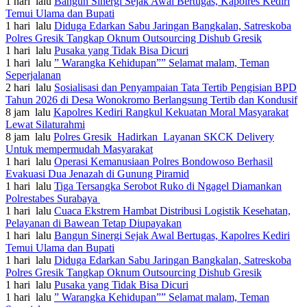
1 hari lalu
Bangun Sinergi Sejak Awal Bertugas, Kapolres Kediri
Temui Ulama dan Bupati
1 hari lalu
Diduga Edarkan Sabu Jaringan Bangkalan, Satreskoba
Polres Gresik Tangkap Oknum Outsourcing Dishub Gresik
1 hari lalu
Pusaka yang Tidak Bisa Dicuri
1 hari lalu
” Warangka Kehidupan”” Selamat malam, Teman
Seperjalanan
2 hari lalu
Sosialisasi dan Penyampaian Tata Tertib Pengisian BPD
Tahun 2026 di Desa Wonokromo Berlangsung Tertib dan Kondusif
8 jam lalu
Kapolres Kediri Rangkul Kekuatan Moral Masyarakat
Lewat Silaturahmi
8 jam lalu
Polres Gresik Hadirkan Layanan SKCK Delivery
Untuk mempermudah Masyarakat
1 hari lalu
Operasi Kemanusiaan Polres Bondowoso Berhasil
Evakuasi Dua Jenazah di Gunung Piramid
1 hari lalu
Tiga Tersangka Serobot Ruko di Ngagel Diamankan
Polrestabes Surabaya
1 hari lalu
Cuaca Ekstrem Hambat Distribusi Logistik Kesehatan,
Pelayanan di Bawean Tetap Diupayakan
1 hari lalu
Bangun Sinergi Sejak Awal Bertugas, Kapolres Kediri
Temui Ulama dan Bupati
1 hari lalu
Diduga Edarkan Sabu Jaringan Bangkalan, Satreskoba
Polres Gresik Tangkap Oknum Outsourcing Dishub Gresik
1 hari lalu
Pusaka yang Tidak Bisa Dicuri
1 hari lalu
” Warangka Kehidupan”” Selamat malam, Teman