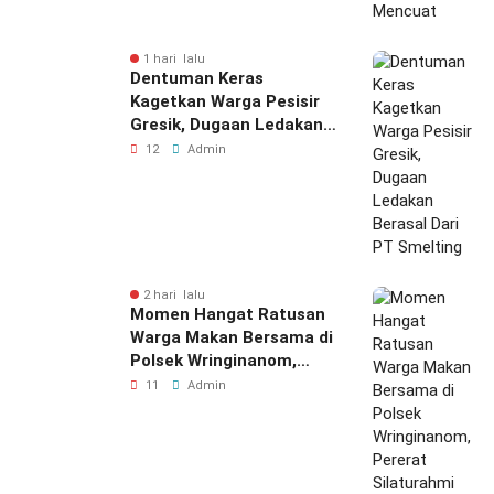
1 hari lalu
Dentuman Keras
Kagetkan Warga Pesisir
Gresik, Dugaan Ledakan
Berasal Dari PT Smelting
12
Admin
2 hari lalu
Momen Hangat Ratusan
Warga Makan Bersama di
Polsek Wringinanom,
Pererat Silaturahmi dan
11
Admin
Berbagi Keberkahan