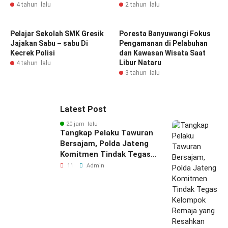
4 tahun lalu
2 tahun lalu
Pelajar Sekolah SMK Gresik
Poresta Banyuwangi Fokus
Jajakan Sabu – sabu Di
Pengamanan di Pelabuhan
Kecrek Polisi
dan Kawasan Wisata Saat
Libur Nataru
4 tahun lalu
3 tahun lalu
Latest Post
20 jam lalu
Tangkap Pelaku Tawuran
Bersajam, Polda Jateng
Komitmen Tindak Tegas
Kelompok Remaja yang
11
Admin
Resahkan Masyarakat