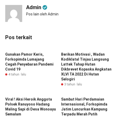
Admin
Pos lain oleh Admin
Pos terkait
Gunakan Pamor Keris,
Berikan Motivasi , Wadan
Forkopimda Lumajang
Kodiklatal Tinjau Langsung
Cegah Penyebaran Pandemi
Lattek Tahap Hutan
Covid 19
Dikbrevet Kopaska Angkatan
XLVI TA 2022 Di Hutan
4 tahun lalu
Selogiri
3 tahun lalu
Viral ! Aksi Heroik Anggota
Sambut Hari Perdamaian
Polsek Ranuyoso Hadang
Internasional, Forkopimda
Maling Sapi di Desa Wonoayu
Jatim Luncurkan Kampung
Semalam
Terpadu Merah Putih