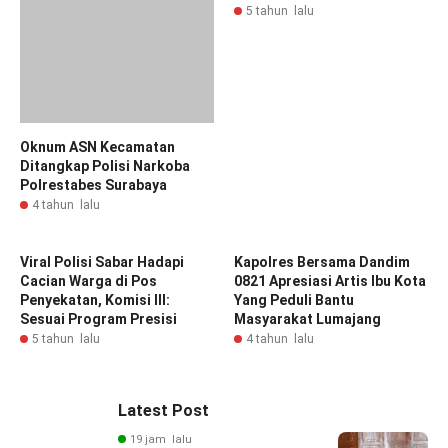
4 tahun lalu
5 tahun lalu
Viral Polisi Sabar Hadapi
Kapolres Bersama Dandim
Cacian Warga di Pos
0821 Apresiasi Artis Ibu Kota
Penyekatan, Komisi III:
Yang Peduli Bantu
Sesuai Program Presisi
Masyarakat Lumajang
5 tahun lalu
4 tahun lalu
Latest Post
19 jam lalu
Kapolres Kediri Rangkul
Kekuatan Moral
Masyarakat Lewat
Silaturahmi
26
Admin
19 jam lalu
Polres Gresik Hadirkan
Layanan SKCK Delivery
Untuk mempermudah