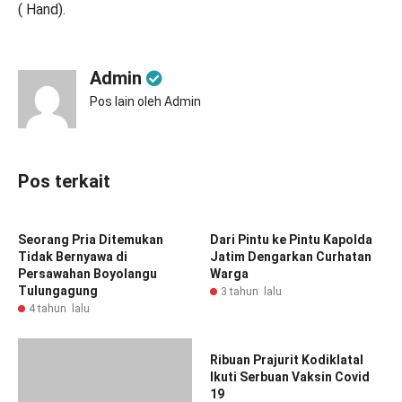
( Hand).
Admin
Pos lain oleh Admin
Pos terkait
Seorang Pria Ditemukan
Dari Pintu ke Pintu Kapolda
Tidak Bernyawa di
Jatim Dengarkan Curhatan
Persawahan Boyolangu
Warga
Tulungagung
3 tahun lalu
4 tahun lalu
Oknum ASN Kecamatan
Ribuan Prajurit Kodiklatal
Ditangkap Polisi Narkoba
Ikuti Serbuan Vaksin Covid
Polrestabes Surabaya
19