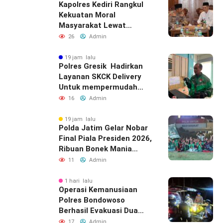
Masyarakat
16
Admin
19 jam lalu
Polda Jatim Gelar Nobar
Final Piala Presiden 2026,
Ribuan Bonek Mania
Dukung Persebaya dari
11
Admin
Lapangan Mapolda
1 hari lalu
Operasi Kemanusiaan
Polres Bondowoso
Berhasil Evakuasi Dua
Jenazah di Gunung
17
Admin
Piramid
1 hari lalu
Tiga Tersangka Serobot
Ruko di Ngagel
Diamankan Polrestabes
Surabaya
52
Admin
1 hari lalu
Cuaca Ekstrem Hambat