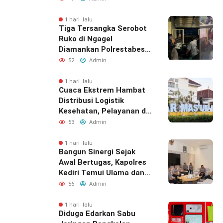
Distribusi Logistik
Kesehatan, Pelayanan di
Bawean Tetap
53
Admin
Diupayakan
1 hari lalu
Bangun Sinergi Sejak
Awal Bertugas, Kapolres
Kediri Temui Ulama dan
Bupati
56
Admin
1 hari lalu
Diduga Edarkan Sabu
Jaringan Bangkalan,
Satreskoba Polres Gresik
Tangkap Oknum
41
Admin
Outsourcing Dishub
Gresik
Tentang