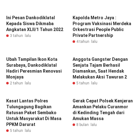
Ini Pesan Dankodiklatal
Kapolda Metro Jaya :
Kepada Siswa Dikmaba
Program Vaksinasi Merdeka
Angkatan XLII/1 Tahun 2022
Orkestrasi People Public
Private Partnership
3 tahun lalu
4 tahun lalu
Ubah Tampilan Ikon Kota
Anggota Gangster Dengan
Surabaya, Dankodiklatal
Senjata Tajam Berhasil
Hadiri Peresmian Renovasi
Diamankan, Saat Hendak
Monjaya
Melakukan Aksi Tawuran 2
2 tahun lalu
5 tahun lalu
Kasat Lantas Polres
Gerak Cepat Polsek Kenjeran
Tulungagung Bagikan
Amankan Pelaku Curanmor
Ratusan Paket Sembako
di Kedinding Tengah dari
Untuk Masyarakat Di Masa
Amukan Massa
PPKM Darurat
8 bulan lalu
5 tahun lalu