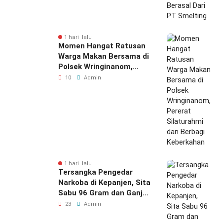
1 hari lalu
Momen Hangat Ratusan
Warga Makan Bersama di
Polsek Wringinanom,
Pererat Silaturahmi dan
10
Admin
Berbagi Keberkahan
1 hari lalu
Tersangka Pengedar
Narkoba di Kepanjen, Sita
Sabu 96 Gram dan Ganja
131 Gram Diamankan
23
Admin
Polres Malang