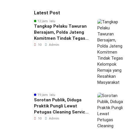
Latest Post
12 jam lalu
Tangkap Pelaku Tawuran
Bersajam, Polda Jateng
Komitmen Tindak Tegas
Kelompok Remaja yang
10
Admin
Resahkan Masyarakat
19 jam lalu
Sorotan Publik, Diduga
Praktik Pungli Lewat
Petugas Cleaning Service
Samsat Timur
10
Admin