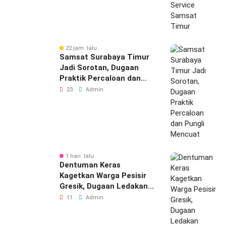
22 jam lalu
Samsat Surabaya Timur
Jadi Sorotan, Dugaan
Praktik Percaloan dan
Pungli Mencuat
23
Admin
1 hari lalu
Dentuman Keras
Kagetkan Warga Pesisir
Gresik, Dugaan Ledakan
Berasal Dari PT Smelting
11
Admin