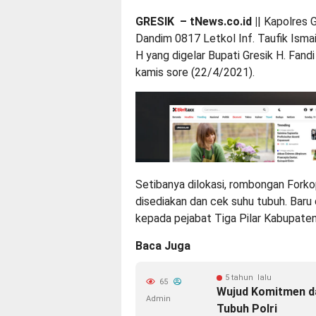
GRESIK – tNews.co.id |
| Kapolres 
Dandim 0817 Letkol Inf. Taufik Ismai
H yang digelar Bupati Gresik H. Fa
kamis sore (22/4/2021).
Setibanya dilokasi, rombongan Fork
disediakan dan cek suhu tubuh. Bar
kepada pejabat Tiga Pilar Kabupaten
Baca Juga
5 tahun lalu
65
Wujud Komitmen d
Admin
Tubuh Polri