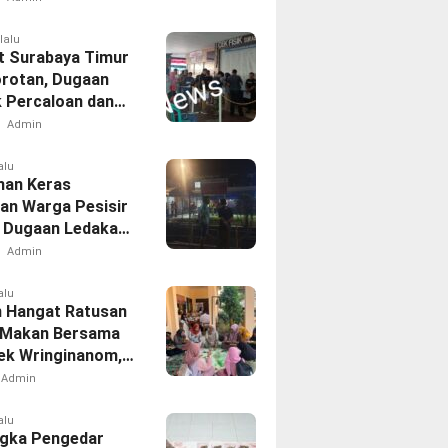
lalu
 Surabaya Timur
orotan, Dugaan
k Percaloan dan
 Mencuat
Admin
alu
an Keras
an Warga Pesisir
, Dugaan Ledakan
l Dari PT Smelting
Admin
alu
 Hangat Ratusan
 Makan Bersama
sek Wringinanom,
t Silaturahmi dan
Admin
i Keberkahan
alu
gka Pengedar