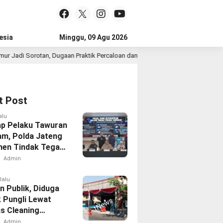
esia
Minggu, 09 Agu 2026
an, Dugaan Praktik Percaloan dan Pungli Mencuat
Dentu
1 hari lalu
t Post
alu
p Pelaku Tawuran
am, Polda Jateng
en Tindak Tegas
ok Remaja yang
Admin
an Masyarakat
lalu
n Publik, Diduga
k Pungli Lewat
s Cleaning
e Samsat Timur
Admin