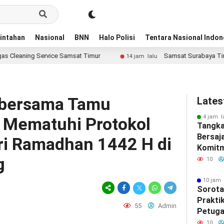
intahan
Nasional
BNN
Halo Polisi
Tentara Nasional Indon
 Service Samsat Timur
Samsat Surabaya Timur Jadi Sorot
14 jam lalu
 bersama Tamu
Lates
4 jam l
 Mematuhi Protokol
Tangka
Bersaj
ri Ramadhan 1442 H di
Komitm
g
Kelomp
10
Resahk
10 jam 
Sorota
Prakti
55
Admin
Petuga
Servic
10