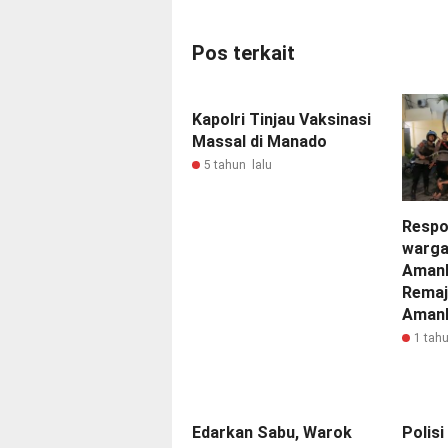
Pos terkait
Kapolri Tinjau Vaksinasi
Massal di Manado
5 tahun lalu
Respo
warga
Amank
Remaj
Amank
1 tahu
Edarkan Sabu, Warok
Polis