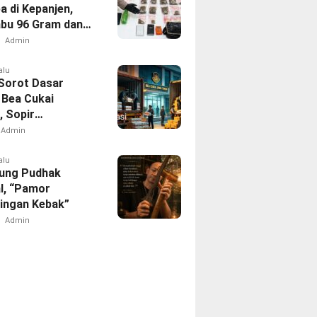
a di Kepanjen,
abu 96 Gram dan
131 Gram
Admin
kan Polres
g
alu
 Sorot Dasar
Bea Cukai
, Sopir
gkut 141 Karton
Admin
legal Dilepas
alu
ung Pudhak
l, “Pamor
ingan Kebak”
Admin