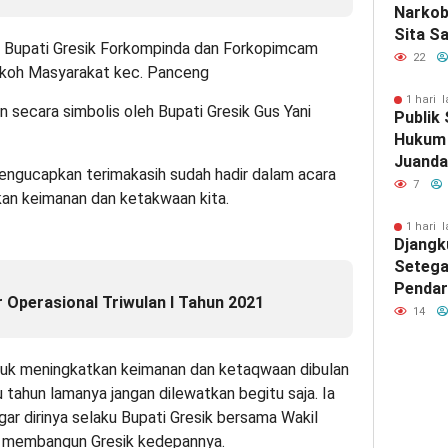
Narkob
Sita S
il Bupati Gresik Forkompinda dan Forkopimcam
Ganja 
22
koh Masyarakat kec. Panceng
Diaman
Malan
1 hari l
an secara simbolis oleh Bupati Gresik Gus Yani
Publik
Hukum 
Juanda
ngucapkan terimakasih sudah hadir dalam acara
Pengan
7
an keimanan dan ketakwaan kita.
Rokok I
1 hari l
Djangk
Setega
Pendar
 Operasional Triwulan I Tahun 2021
14
ntuk meningkatkan keimanan dan ketaqwaan dibulan
 tahun lamanya jangan dilewatkan begitu saja. Ia
r dirinya selaku Bupati Gresik bersama Wakil
us membangun Gresik kedepannya.