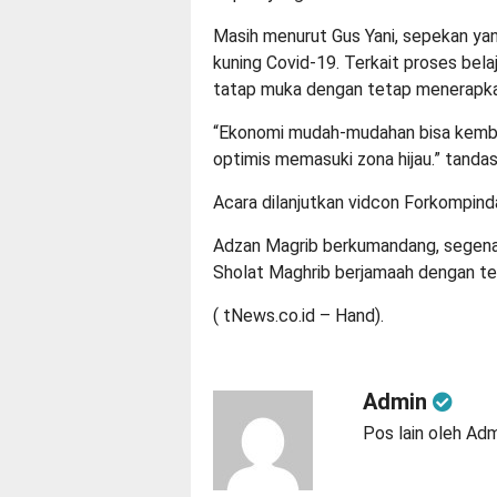
Masih menurut Gus Yani, sepekan ya
kuning Covid-19. Terkait proses bela
tatap muka dengan tetap menerapka
“Ekonomi mudah-mudahan bisa kembal
optimis memasuki zona hijau.” tandas
Acara dilanjutkan vidcon Forkompin
Adzan Magrib berkumandang, segen
Sholat Maghrib berjamaah dengan t
( tNews.co.id – Hand).
Admin
Pos lain oleh Ad