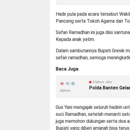
Hadir pula pada acara tersebut Wak
Panceng serta Tokoh Agama dan To
Safari Ramadhan ini juga diisi santun
Kepada anak yatim.
Dalam sambutannya Bupati Gresik me
safari ramadhan, semoga meningkatk
Baca Juga
5 tahun lalu
48
Polda Banten Gelar
Admin
Gus Yani mengajak seluruh hadirin u
suci Ramadhan, setelah menanti satu
juga memohon dukungan serta doa aga
Bupati yang diberi amanah bisa ter