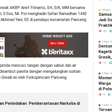
Gresik AKBP Arief Fitrianto, SH, SIK, MM bersama
14 jam 
l, S.Sos, Mi. Pol menghadiri Safari Ramadhan 1442
Samsat
ndi Akhmad Yani, SE di pendopo kecamatan Panceng
Jadi S
Prakti
Pungli
23
1 hari l
Dentum
Kagetk
Gresik
Berasa
11
opimda mencuci tangan dengan sabun dan air
u disambut panitia dengan mengalungkan surban
1 hari l
 Gresik ini oleh Forkopimcam Panceng.
Momen
Warga
di Pol
Perera
9
Berbag
an Penindakan Pemberantasan Narkoba di
1 hari l
Tersan