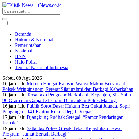
Beranda
Hukum & Kriminal
Pemerintahan
Nasional
BNN
Halo Polisi
Tentara Nasional Indonesia
Sabtu, 08 Agu 2026
10 jam lalu
Momen Hangat Ratusan Warga Makan Bersama di
Polsek Wringinanom, Pererat Silaturahmi dan Berbagi Keberkahan
10 jam lalu
Tersangka Pengedar Narkoba di Kepanjen, Sita Sabu
96 Gram dan Ganja 131 Gram Diamankan Polres Malang
16 jam lalu
Publik Sorot Dasar Hukum Bea Cukai Juanda, Sopir
Pengangkut 141 Karton Rokok Ilegal Dilepas
17 jam lalu
Djangkung Pudhak Setegal, “Pamor Pendaringan
Kebak”
19 jam lalu
Satlantas Polres Gresik Tebar Kepedulian Lewat
Program “Jumat Berkah Berbagi”