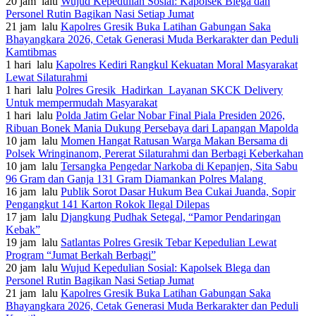
20 jam lalu
Wujud Kepedulian Sosial: Kapolsek Blega dan
Personel Rutin Bagikan Nasi Setiap Jumat
21 jam lalu
Kapolres Gresik Buka Latihan Gabungan Saka
Bhayangkara 2026, Cetak Generasi Muda Berkarakter dan Peduli
Kamtibmas
1 hari lalu
Kapolres Kediri Rangkul Kekuatan Moral Masyarakat
Lewat Silaturahmi
1 hari lalu
Polres Gresik Hadirkan Layanan SKCK Delivery
Untuk mempermudah Masyarakat
1 hari lalu
Polda Jatim Gelar Nobar Final Piala Presiden 2026,
Ribuan Bonek Mania Dukung Persebaya dari Lapangan Mapolda
10 jam lalu
Momen Hangat Ratusan Warga Makan Bersama di
Polsek Wringinanom, Pererat Silaturahmi dan Berbagi Keberkahan
10 jam lalu
Tersangka Pengedar Narkoba di Kepanjen, Sita Sabu
96 Gram dan Ganja 131 Gram Diamankan Polres Malang
16 jam lalu
Publik Sorot Dasar Hukum Bea Cukai Juanda, Sopir
Pengangkut 141 Karton Rokok Ilegal Dilepas
17 jam lalu
Djangkung Pudhak Setegal, “Pamor Pendaringan
Kebak”
19 jam lalu
Satlantas Polres Gresik Tebar Kepedulian Lewat
Program “Jumat Berkah Berbagi”
20 jam lalu
Wujud Kepedulian Sosial: Kapolsek Blega dan
Personel Rutin Bagikan Nasi Setiap Jumat
21 jam lalu
Kapolres Gresik Buka Latihan Gabungan Saka
Bhayangkara 2026, Cetak Generasi Muda Berkarakter dan Peduli