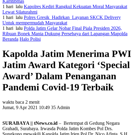
Kamtibmas
1 hari lalu
Kapolres Kediri Rangkul Kekuatan Moral Masyarakat
Lewat Silaturahmi
1 hari lalu
Polres Gresik Hadirkan Layanan SKCK Delivery
Untuk mempermudah Masyarakat
1 hari lalu
Polda Jatim Gelar Nobar Final Piala Presiden 2026,
Ribuan Bonek Mania Dukung Persebaya dari Lapangan Mapolda
Beranda
Halo Polisi
Kapolda Jatim Menerima PWI
Jatim Award Kategori ‘Special
Award’ Dalam Penanganan
Pandemi Covid-19 Terbaik
waktu baca 2 menit
Jumat, 9 Apr 2021 10:49
35
Admin
SURABAYA || tNews.co.id
– Bertempat di Gedung Negara
Grahadi, Surabaya. Irwasda Polda Jatim Kombes Pol Drs.
Sungkono mewakili Kapolda Jatim Irjen Pol Dr. Nico Afinta, S.H.,