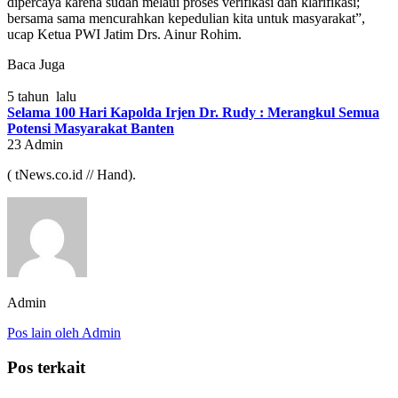
dipercaya karena sudah melaui proses verifikasi dan klarifikasi;
bersama sama mencurahkan kepedulian kita untuk masyarakat”,
ucap Ketua PWI Jatim Drs. Ainur Rohim.
Baca Juga
5 tahun lalu
Selama 100 Hari Kapolda Irjen Dr. Rudy : Merangkul Semua
Potensi Masyarakat Banten
23
Admin
( tNews.co.id // Hand).
Admin
Pos lain oleh Admin
Pos terkait