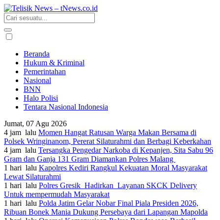
Beranda
Hukum & Kriminal
Pemerintahan
Nasional
BNN
Halo Polisi
Tentara Nasional Indonesia
Jumat, 07 Agu 2026
4 jam lalu
Momen Hangat Ratusan Warga Makan Bersama di
Polsek Wringinanom, Pererat Silaturahmi dan Berbagi Keberkahan
4 jam lalu
Tersangka Pengedar Narkoba di Kepanjen, Sita Sabu 96
Gram dan Ganja 131 Gram Diamankan Polres Malang
1 hari lalu
Kapolres Kediri Rangkul Kekuatan Moral Masyarakat
Lewat Silaturahmi
1 hari lalu
Polres Gresik Hadirkan Layanan SKCK Delivery
Untuk mempermudah Masyarakat
1 hari lalu
Polda Jatim Gelar Nobar Final Piala Presiden 2026,
Ribuan Bonek Mania Dukung Persebaya dari Lapangan Mapolda