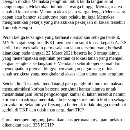
Dengan modus Memaksa penghuni untuk tanda tangan surat
pengosongan, Melakukan intimidasi warga hingga Memagar area
tanah di lokasi serta Menutup akses jalan warga dengab Memasang
papan atau banner, selanjutnya para pelaku ini juga Memaksa
menghentikan pekerja yang melakukan pekerjaan di lokasi tersebut
Tambah Hengki
Peran ketiga tersangka yang berhasil diamankan sebagai berikut,
MY Sebagai pengurus IKKI memberikan surat kuasa kepada A.D.S
perihal menyelesaikan permasalahan lahan tersebut, yang berhasil
ditangkap pada tanggal 22 Maret 2021 beserta ke 8 orang lainya
yang menempatkan sejumlah preman di lokasi tanah yang menjadi
bagian sengketa sedangkan E Mendanai seluruh operasional dari
menempatkan preman hingga pemasangan pagar seng di lokasi
tanah sengketa yang menghalangi akses jalan utama para penghuni.
Setelah itu Tersangka mendatangi para penghuni untuk memaksa /
mengintimidasi korban berserta penghuni kamar lainnya untuk
menandatangani Surat pengosongan kamar di lahan tersebut namun
korban dan istrinya menolak lalu tersangka menuduh korban sebagai
provokator. Selanjutnya Tersangka berteriak teriak hingga membuat
gaduh di TKP dan tidak mau pergi dari TKP
Guna mempertanggung jawabkan atas perbuatan nya para pelaku
dikenakan pasal 335 KUHP.