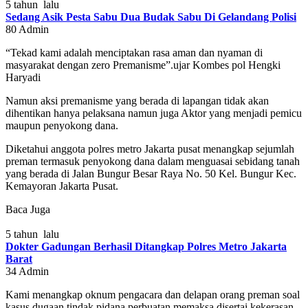
5 tahun lalu
Sedang Asik Pesta Sabu Dua Budak Sabu Di Gelandang Polisi
80
Admin
“Tekad kami adalah menciptakan rasa aman dan nyaman di
masyarakat dengan zero Premanisme”.ujar Kombes pol Hengki
Haryadi
Namun aksi premanisme yang berada di lapangan tidak akan
dihentikan hanya pelaksana namun juga Aktor yang menjadi pemicu
maupun penyokong dana.
Diketahui anggota polres metro Jakarta pusat menangkap sejumlah
preman termasuk penyokong dana dalam menguasai sebidang tanah
yang berada di Jalan Bungur Besar Raya No. 50 Kel. Bungur Kec.
Kemayoran Jakarta Pusat.
Baca Juga
5 tahun lalu
Dokter Gadungan Berhasil Ditangkap Polres Metro Jakarta
Barat
34
Admin
Kami menangkap oknum pengacara dan delapan orang preman soal
kasus dugaan tindak pidana perbuatan memaksa disertai kekerasan