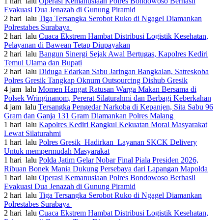
1 hari lalu
Operasi Kemanusiaan Polres Bondowoso Berhasil
Evakuasi Dua Jenazah di Gunung Piramid
2 hari lalu
Tiga Tersangka Serobot Ruko di Ngagel Diamankan
Polrestabes Surabaya
2 hari lalu
Cuaca Ekstrem Hambat Distribusi Logistik Kesehatan,
Pelayanan di Bawean Tetap Diupayakan
2 hari lalu
Bangun Sinergi Sejak Awal Bertugas, Kapolres Kediri
Temui Ulama dan Bupati
2 hari lalu
Diduga Edarkan Sabu Jaringan Bangkalan, Satreskoba
Polres Gresik Tangkap Oknum Outsourcing Dishub Gresik
4 jam lalu
Momen Hangat Ratusan Warga Makan Bersama di
Polsek Wringinanom, Pererat Silaturahmi dan Berbagi Keberkahan
4 jam lalu
Tersangka Pengedar Narkoba di Kepanjen, Sita Sabu 96
Gram dan Ganja 131 Gram Diamankan Polres Malang
1 hari lalu
Kapolres Kediri Rangkul Kekuatan Moral Masyarakat
Lewat Silaturahmi
1 hari lalu
Polres Gresik Hadirkan Layanan SKCK Delivery
Untuk mempermudah Masyarakat
1 hari lalu
Polda Jatim Gelar Nobar Final Piala Presiden 2026,
Ribuan Bonek Mania Dukung Persebaya dari Lapangan Mapolda
1 hari lalu
Operasi Kemanusiaan Polres Bondowoso Berhasil
Evakuasi Dua Jenazah di Gunung Piramid
2 hari lalu
Tiga Tersangka Serobot Ruko di Ngagel Diamankan
Polrestabes Surabaya
2 hari lalu
Cuaca Ekstrem Hambat Distribusi Logistik Kesehatan,