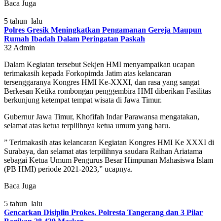
Baca Juga
5 tahun lalu
Polres Gresik Meningkatkan Pengamanan Gereja Maupun
Rumah Ibadah Dalam Peringatan Paskah
32
Admin
Dalam Kegiatan tersebut Sekjen HMI menyampaikan ucapan
terimakasih kepada Forkopimda Jatim atas kelancaran
tersenggaranya Kongres HMI Ke-XXXI, dan rasa yang sangat
Berkesan Ketika rombongan penggembira HMI diberikan Fasilitas
berkunjung ketempat tempat wisata di Jawa Timur.
Gubernur Jawa Timur, Khofifah Indar Parawansa mengatakan,
selamat atas ketua terpilihnya ketua umum yang baru.
” Terimakasih atas kelancaran Kegiatan Kongres HMI Ke XXXI di
Surabaya, dan selamat atas terpilihnya saudara Raihan Ariatama
sebagai Ketua Umum Pengurus Besar Himpunan Mahasiswa Islam
(PB HMI) periode 2021-2023,” ucapnya.
Baca Juga
5 tahun lalu
Gencarkan Disiplin Prokes, Polresta Tangerang dan 3 Pilar