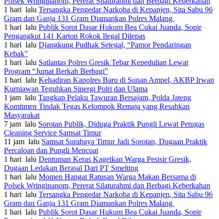
Polsek Wringinanom, Pererat Silaturahmi dan Berbagi Keberkahan
1 hari lalu
Tersangka Pengedar Narkoba di Kepanjen, Sita Sabu 96
Gram dan Ganja 131 Gram Diamankan Polres Malang
1 hari lalu
Publik Sorot Dasar Hukum Bea Cukai Juanda, Sopir
Pengangkut 141 Karton Rokok Ilegal Dilepas
1 hari lalu
Djangkung Pudhak Setegal, “Pamor Pendaringan
Kebak”
1 hari lalu
Satlantas Polres Gresik Tebar Kepedulian Lewat
Program “Jumat Berkah Berbagi”
1 hari lalu
Kehadiran Kapolres Baru di Sunan Ampel, AKBP Irwan
Kurniawan Teguhkan Sinergi Polri dan Ulama
1 jam lalu
Tangkap Pelaku Tawuran Bersajam, Polda Jateng
Komitmen Tindak Tegas Kelompok Remaja yang Resahkan
Masyarakat
7 jam lalu
Sorotan Publik, Diduga Praktik Pungli Lewat Petugas
Cleaning Service Samsat Timur
11 jam lalu
Samsat Surabaya Timur Jadi Sorotan, Dugaan Praktik
Percaloan dan Pungli Mencuat
1 hari lalu
Dentuman Keras Kagetkan Warga Pesisir Gresik,
Dugaan Ledakan Berasal Dari PT Smelting
1 hari lalu
Momen Hangat Ratusan Warga Makan Bersama di
Polsek Wringinanom, Pererat Silaturahmi dan Berbagi Keberkahan
1 hari lalu
Tersangka Pengedar Narkoba di Kepanjen, Sita Sabu 96
Gram dan Ganja 131 Gram Diamankan Polres Malang
1 hari lalu
Publik Sorot Dasar Hukum Bea Cukai Juanda, Sopir