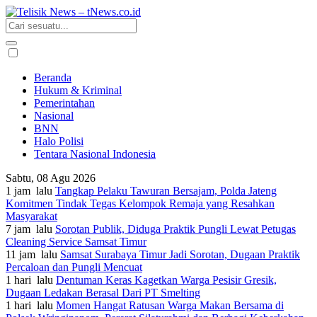
Beranda
Hukum & Kriminal
Pemerintahan
Nasional
BNN
Halo Polisi
Tentara Nasional Indonesia
Sabtu, 08 Agu 2026
1 jam lalu
Tangkap Pelaku Tawuran Bersajam, Polda Jateng
Komitmen Tindak Tegas Kelompok Remaja yang Resahkan
Masyarakat
7 jam lalu
Sorotan Publik, Diduga Praktik Pungli Lewat Petugas
Cleaning Service Samsat Timur
11 jam lalu
Samsat Surabaya Timur Jadi Sorotan, Dugaan Praktik
Percaloan dan Pungli Mencuat
1 hari lalu
Dentuman Keras Kagetkan Warga Pesisir Gresik,
Dugaan Ledakan Berasal Dari PT Smelting
1 hari lalu
Momen Hangat Ratusan Warga Makan Bersama di