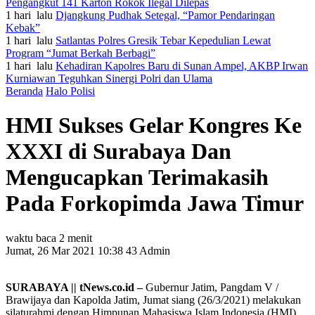
Pengangkut 141 Karton Rokok Ilegal Dilepas
1 hari lalu
Djangkung Pudhak Setegal, “Pamor Pendaringan
Kebak”
1 hari lalu
Satlantas Polres Gresik Tebar Kepedulian Lewat
Program “Jumat Berkah Berbagi”
1 hari lalu
Kehadiran Kapolres Baru di Sunan Ampel, AKBP Irwan
Kurniawan Teguhkan Sinergi Polri dan Ulama
Beranda
Halo Polisi
HMI Sukses Gelar Kongres Ke
XXXI di Surabaya Dan
Mengucapkan Terimakasih
Pada Forkopimda Jawa Timur
waktu baca 2 menit
Jumat, 26 Mar 2021 10:38
43
Admin
SURABAYA || tNews.co.id –
Gubernur Jatim, Pangdam V /
Brawijaya dan Kapolda Jatim, Jumat siang (26/3/2021) melakukan
silaturahmi dengan Himpunan Mahasiswa Islam Indonesia (HMI),