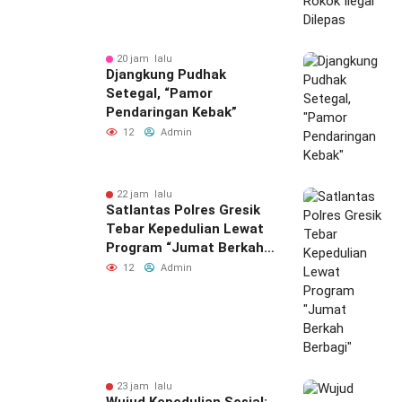
20 jam lalu
Djangkung Pudhak
Setegal, “Pamor
Pendaringan Kebak”
12
Admin
22 jam lalu
Satlantas Polres Gresik
Tebar Kepedulian Lewat
Program “Jumat Berkah
Berbagi”
12
Admin
23 jam lalu