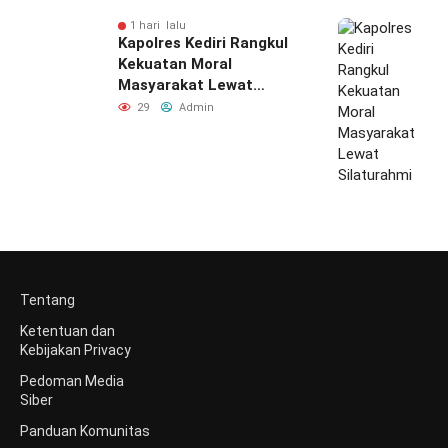
1 hari lalu
Kapolres Kediri Rangkul
Kekuatan Moral
Masyarakat Lewat
Silaturahmi
29
Admin
Tentang
Ketentuan dan
Kebijakan Privacy
Pedoman Media
Siber
Panduan Komunitas