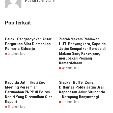
Pos lain oleh Admin
Pos terkait
Pelaku Pengeroyokan Antar
Ziarah Makam Pahlawan
Perguruan Silat Diamankan
HUT Bhayangkara, Kapolda
Polresta Sidoarjo
Jatim Sempatkan Berdoa di
Makam Sang Kakek yang
3 tahun lalu
merupakan Pejuang
Kemerdekaan
4 tahun lalu
Kapolda Jatim Ikuti Zoom
Siapkan Buffer Zone,
Meeting Peresmian
Ditlantas Polda Jatim Urai
Perumahan PNPP di Polres
Kepadatan Jalur Situbondo
Kediri Yang Diresmikan Oleh
– Ketapang Banyuwangi
Kapolri
1 tahun lalu
5 tahun lalu