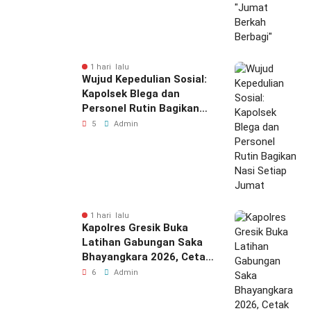
1 hari lalu
Wujud Kepedulian Sosial:
Kapolsek Blega dan
Personel Rutin Bagikan
Nasi Setiap Jumat
5
Admin
1 hari lalu
Kapolres Gresik Buka
Latihan Gabungan Saka
Bhayangkara 2026, Cetak
Generasi Muda
6
Admin
Berkarakter dan Peduli
Kamtibmas