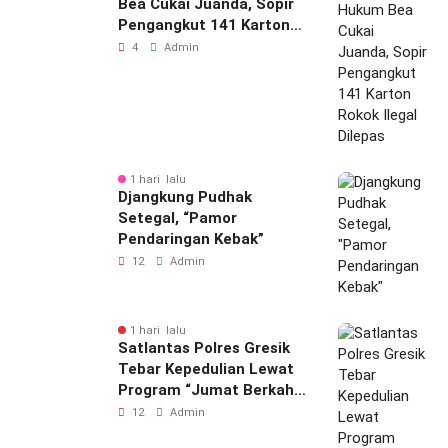
Bea Cukai Juanda, Sopir
Pengangkut 141 Karton
Rokok Ilegal Dilepas
4
Admin
1 hari lalu
Djangkung Pudhak
Setegal, “Pamor
Pendaringan Kebak”
12
Admin
1 hari lalu
Satlantas Polres Gresik
Tebar Kepedulian Lewat
Program “Jumat Berkah
Berbagi”
12
Admin