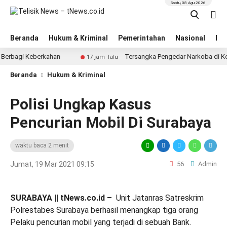
Sabtu, 08 Agu 2026
Beranda
Hukum & Kriminal
Pemerintahan
Nasional
BN
i Keberkahan
Tersangka Pengedar Narkoba di Kepanjen
17 jam lalu
Beranda
Hukum & Kriminal
Polisi Ungkap Kasus
Pencurian Mobil Di Surabaya
waktu baca 2 menit
Jumat, 19 Mar 2021 09:15
56
Admin
SURABAYA || tNews.co.id –
Unit Jatanras Satreskrim
Polrestabes Surabaya berhasil menangkap tiga orang
Pelaku pencurian mobil yang terjadi di sebuah Bank.