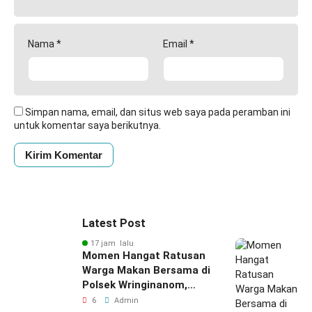
Nama
*
Email
*
Simpan nama, email, dan situs web saya pada peramban ini
untuk komentar saya berikutnya.
Latest Post
17 jam lalu
Momen Hangat Ratusan
Warga Makan Bersama di
Polsek Wringinanom,
Pererat Silaturahmi dan
6
Admin