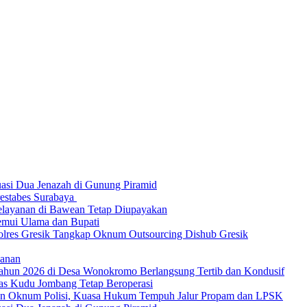
asi Dua Jenazah di Gunung Piramid
restabes Surabaya
Pelayanan di Bawean Tetap Diupayakan
Temui Ulama dan Bupati
olres Gresik Tangkap Oknum Outsourcing Dishub Gresik
lanan
 Tahun 2026 di Desa Wonokromo Berlangsung Tertib dan Kondusif
as Kudu Jombang Tetap Beroperasi
kan Oknum Polisi, Kuasa Hukum Tempuh Jalur Propam dan LPSK