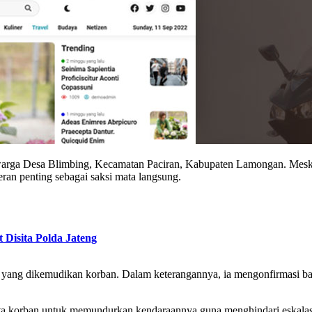
 warga Desa Blimbing, Kecamatan Paciran, Kabupaten Lamongan. Meski
n penting sebagai saksi mata langsung.
Disita Polda Jateng
an yang dikemudikan korban. Dalam keterangannya, ia mengonfirmasi b
nta korban untuk memundurkan kendaraannya guna menghindari eskalasi