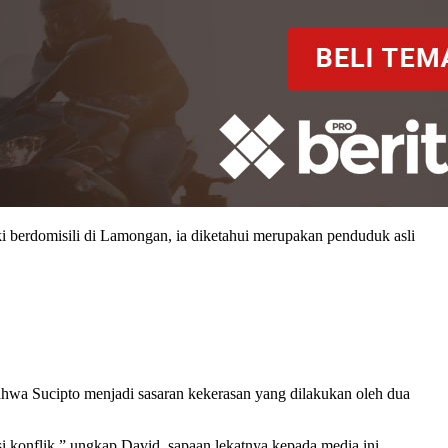
 berdomisili di Lamongan, ia diketahui merupakan penduduk asli
ahwa Sucipto menjadi sasaran kekerasan yang dilakukan oleh dua
 konflik,” ungkap David, sapaan lekatnya kepada media ini.