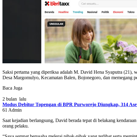
Saksi pertama yang diperiksa adalah M. David Hena Syaputra (21),
Desa Margomulyo, Kecamatan Balen, Bojonegoro, dan memegang pera
Baca Juga
2 bulan lalu
Modus Debitur Topengan di BPR Purworejo Diungkap, 314 Aset 
61
Admin
Saat kejadian berlangsung, David berada tepat di belakang kendara
orang pelaku.
“Saya sempat berusaha melerai pihak-pihak yang terlibat serta memi