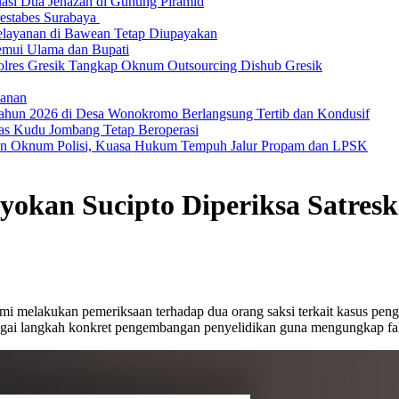
asi Dua Jenazah di Gunung Piramid
restabes Surabaya
Pelayanan di Bawean Tetap Diupayakan
Temui Ulama dan Bupati
olres Gresik Tangkap Oknum Outsourcing Dishub Gresik
lanan
 Tahun 2026 di Desa Wonokromo Berlangsung Tertib dan Kondusif
as Kudu Jombang Tetap Beroperasi
kan Oknum Polisi, Kuasa Hukum Tempuh Jalur Propam dan LPSK
yokan Sucipto Diperiksa Satresk
esmi melakukan pemeriksaan terhadap dua orang saksi terkait kasus p
agai langkah konkret pengembangan penyelidikan guna mengungkap fakta