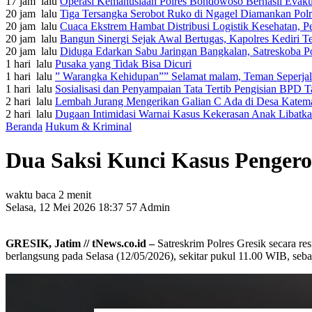
17 jam lalu
Operasi Kemanusiaan Polres Bondowoso Berhasil Evaku
20 jam lalu
Tiga Tersangka Serobot Ruko di Ngagel Diamankan Pol
20 jam lalu
Cuaca Ekstrem Hambat Distribusi Logistik Kesehatan, 
20 jam lalu
Bangun Sinergi Sejak Awal Bertugas, Kapolres Kediri 
20 jam lalu
Diduga Edarkan Sabu Jaringan Bangkalan, Satreskoba P
1 hari lalu
Pusaka yang Tidak Bisa Dicuri
1 hari lalu
” Warangka Kehidupan”” Selamat malam, Teman Seperja
1 hari lalu
Sosialisasi dan Penyampaian Tata Tertib Pengisian BPD
2 hari lalu
Lembah Jurang Mengerikan Galian C Ada di Desa Katem
2 hari lalu
Dugaan Intimidasi Warnai Kasus Kekerasan Anak Libat
Beranda
Hukum & Kriminal
Dua Saksi Kunci Kasus Pengero
waktu baca 2 menit
Selasa, 12 Mei 2026 18:37
57
Admin
GRESIK, Jatim // tNews.co.id –
Satreskrim Polres Gresik secara r
berlangsung pada Selasa (12/05/2026), sekitar pukul 11.00 WIB, seb