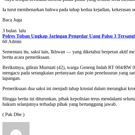
Ia turut membenarkan bahwa pada tahap kedua kejadian, kekerasan semp
Baca Juga
3 bulan lalu
Polres Tuban Ungkap Jaringan Pengedar Uang Palsu 3 Tersan
60
Admin
Sementara itu, saksi lain, Ikhwan — yang diketahui berperan aktif mel
berita acara pemeriksaan.
Berikutnya, giliran Murniati (42), warga Geneng Indah RT 004/RW 
mengacu pada serangkaian pertanyaan dan poin penelusuran yang sama
lapangan.
Pemeriksaan dua saksi ini menjadi tahap krusial dalam merangkai kron
Hingga berita ini diturunkan, pihak kepolisian terus mendalami sel
hukum selanjutnya terhadap pihak yang bertanggung jawab.
( Pak Dhe )