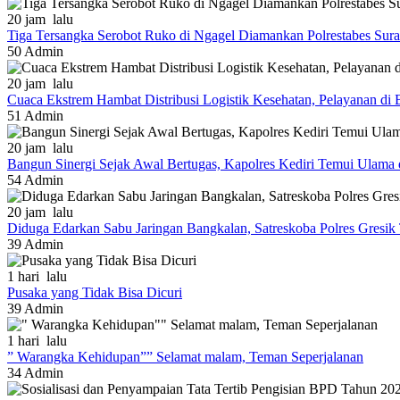
20 jam lalu
Tiga Tersangka Serobot Ruko di Ngagel Diamankan Polrestabes Sur
50
Admin
20 jam lalu
Cuaca Ekstrem Hambat Distribusi Logistik Kesehatan, Pelayanan d
51
Admin
20 jam lalu
Bangun Sinergi Sejak Awal Bertugas, Kapolres Kediri Temui Ulama 
54
Admin
20 jam lalu
Diduga Edarkan Sabu Jaringan Bangkalan, Satreskoba Polres Gresi
39
Admin
1 hari lalu
Pusaka yang Tidak Bisa Dicuri
39
Admin
1 hari lalu
” Warangka Kehidupan”” Selamat malam, Teman Seperjalanan
34
Admin