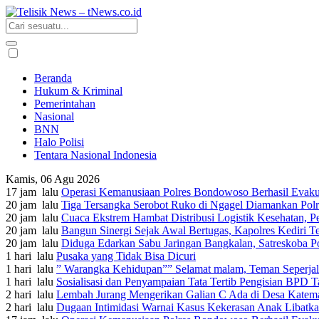
Beranda
Hukum & Kriminal
Pemerintahan
Nasional
BNN
Halo Polisi
Tentara Nasional Indonesia
Kamis, 06 Agu 2026
17 jam lalu
Operasi Kemanusiaan Polres Bondowoso Berhasil Evaku
20 jam lalu
Tiga Tersangka Serobot Ruko di Ngagel Diamankan Pol
20 jam lalu
Cuaca Ekstrem Hambat Distribusi Logistik Kesehatan, 
20 jam lalu
Bangun Sinergi Sejak Awal Bertugas, Kapolres Kediri 
20 jam lalu
Diduga Edarkan Sabu Jaringan Bangkalan, Satreskoba P
1 hari lalu
Pusaka yang Tidak Bisa Dicuri
1 hari lalu
” Warangka Kehidupan”” Selamat malam, Teman Seperja
1 hari lalu
Sosialisasi dan Penyampaian Tata Tertib Pengisian BPD
2 hari lalu
Lembah Jurang Mengerikan Galian C Ada di Desa Katem
2 hari lalu
Dugaan Intimidasi Warnai Kasus Kekerasan Anak Libat