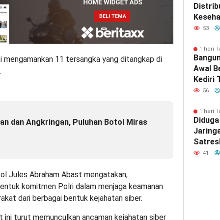
Distrib
Keseha
Bawean
53
Diupay
1 hari l
Bangun
i mengamankan 11 tersangka yang ditangkap di
Awal B
.
Kediri
Bupati
56
1 hari l
Diduga
ran dan Angkringan, Puluhan Botol Miras
Jaring
Satres
Gresik
41
Outsou
Gresik
ol Jules Abraham Abast mengatakan,
bentuk komitmen Polri dalam menjaga keamanan
akat dari berbagai bentuk kejahatan siber.
t ini turut memunculkan ancaman kejahatan siber