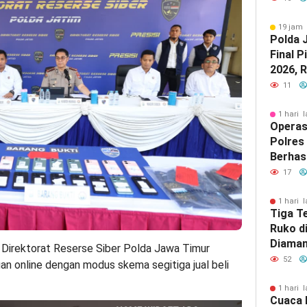
19 jam 
Polda 
Final P
2026, 
Mania 
11
dari L
1 hari l
Operas
Polres
Berhas
Jenaza
17
Pirami
1 hari l
Tiga T
Ruko d
Diaman
Direktorat Reserse Siber Polda Jawa Timur
Surab
52
an online dengan modus skema segitiga jual beli
1 hari l
Cuaca 