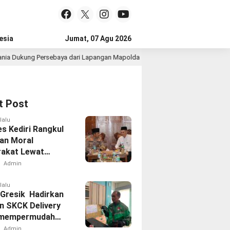
esia
Jumat, 07 Agu 2026
g Persebaya dari Lapangan Mapolda
Operasi Kemanusiaan
1 hari lalu
t Post
lalu
es Kediri Rangkul
an Moral
akat Lewat
rahmi
Admin
lalu
 Gresik Hadirkan
n SKCK Delivery
 mempermudah
akat
Admin