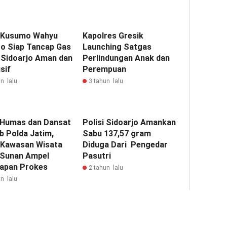
 Kusumo Wahyu
Kapolres Gresik
ro Siap Tancap Gas
Launching Satgas
 Sidoarjo Aman dan
Perlindungan Anak dan
sif
Perempuan
n lalu
3 tahun lalu
 Humas dan Dansat
Polisi Sidoarjo Amankan
b Polda Jatim,
Sabu 137,57 gram
 Kawasan Wisata
Diduga Dari Pengedar
i Sunan Ampel
Pasutri
apan Prokes
2 tahun lalu
n lalu