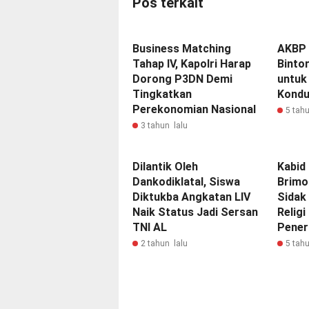
Pos terkait
Business Matching
AKBP
Tahap IV, Kapolri Harap
Binto
Dorong P3DN Demi
untuk
Tingkatkan
Kondu
Perekonomian Nasional
5 tahu
3 tahun lalu
Dilantik Oleh
Kabid
Dankodiklatal, Siswa
Brimo
Diktukba Angkatan LIV
Sidak
Naik Status Jadi Sersan
Relig
TNI AL
Pener
2 tahun lalu
5 tahu