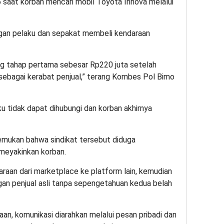
6 saat korban mencari mobil Toyota Innova melalui
gan pelaku dan sepakat membeli kendaraan
ng tahap pertama sebesar Rp220 juta setelah
sebagai kerabat penjual,” terang Kombes Pol Bimo
u tidak dapat dihubungi dan korban akhirnya
enemukan bahwa sindikat tersebut diduga
meyakinkan korban.
raan dari marketplace ke platform lain, kemudian
n penjual asli tanpa sepengetahuan kedua belah
an, komunikasi diarahkan melalui pesan pribadi dan