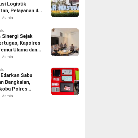
usi Logistik
tan, Pelayanan di
 Tetap
Admin
akan
alu
 Sinergi Sejak
ertugas, Kapolres
 Temui Ulama dan
Admin
alu
 Edarkan Sabu
an Bangkalan,
koba Polres
 Tangkap Oknum
Admin
rcing Dishub