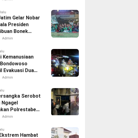
lalu
Jatim Gelar Nobar
iala Presiden
Ribuan Bonek
Dukung Persebaya
Admin
apangan Mapolda
alu
i Kemanusiaan
 Bondowoso
il Evakuasi Dua
h di Gunung
Admin
d
alu
ersangka Serobot
i Ngagel
kan Polrestabes
aya
Admin
alu
Ekstrem Hambat