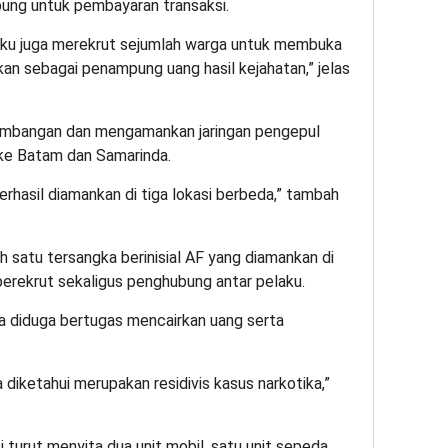
ung untuk pembayaran transaksi.
aku juga merekrut sejumlah warga untuk membuka
an sebagai penampung uang hasil kejahatan,” jelas
embangan dan mengamankan jaringan pengepul
 ke Batam dan Samarinda.
rhasil diamankan di tiga lokasi berbeda,” tambah
ah satu tersangka berinisial AF yang diamankan di
erekrut sekaligus penghubung antar pelaku.
ya diduga bertugas mencairkan uang serta
diketahui merupakan residivis kasus narkotika,”
 turut menyita dua unit mobil, satu unit sepeda