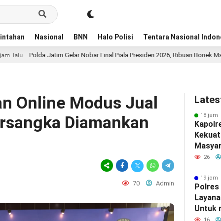
intahan
Nasional
BNN
Halo Polisi
Tentara Nasional Indon
olda Jatim Gelar Nobar Final Piala Presiden 2026, Ribuan Bonek Mania Dukun
an Online Modus Jual
Lates
18 jam 
Tersangka Diamankan
Kapolr
Kekuat
Masyar
Silatu
26
19 jam 
70
Admin
Polres
Layana
Untuk
Masyar
16