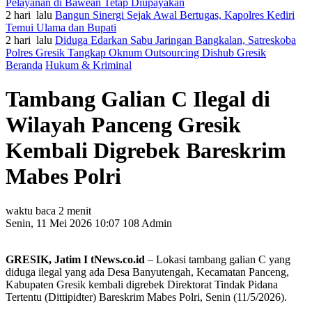
Pelayanan di Bawean Tetap Diupayakan
2 hari lalu
Bangun Sinergi Sejak Awal Bertugas, Kapolres Kediri
Temui Ulama dan Bupati
2 hari lalu
Diduga Edarkan Sabu Jaringan Bangkalan, Satreskoba
Polres Gresik Tangkap Oknum Outsourcing Dishub Gresik
Beranda
Hukum & Kriminal
Tambang Galian C Ilegal di
Wilayah Panceng Gresik
Kembali Digrebek Bareskrim
Mabes Polri
waktu baca 2 menit
Senin, 11 Mei 2026 10:07
108
Admin
GRESIK, Jatim I tNews.co.id
– Lokasi tambang galian C yang
diduga ilegal yang ada Desa Banyutengah, Kecamatan Panceng,
Kabupaten Gresik kembali digrebek Direktorat Tindak Pidana
Tertentu (Dittipidter) Bareskrim Mabes Polri, Senin (11/5/2026).