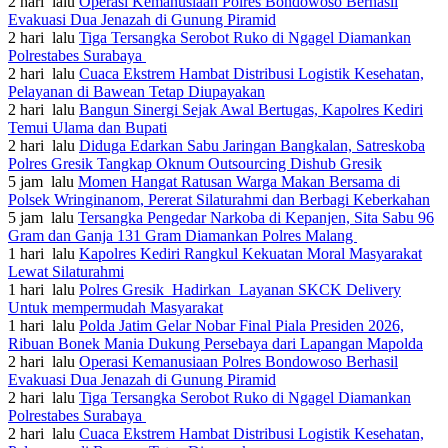
2 hari lalu
Operasi Kemanusiaan Polres Bondowoso Berhasil
Evakuasi Dua Jenazah di Gunung Piramid
2 hari lalu
Tiga Tersangka Serobot Ruko di Ngagel Diamankan
Polrestabes Surabaya
2 hari lalu
Cuaca Ekstrem Hambat Distribusi Logistik Kesehatan,
Pelayanan di Bawean Tetap Diupayakan
2 hari lalu
Bangun Sinergi Sejak Awal Bertugas, Kapolres Kediri
Temui Ulama dan Bupati
2 hari lalu
Diduga Edarkan Sabu Jaringan Bangkalan, Satreskoba
Polres Gresik Tangkap Oknum Outsourcing Dishub Gresik
5 jam lalu
Momen Hangat Ratusan Warga Makan Bersama di
Polsek Wringinanom, Pererat Silaturahmi dan Berbagi Keberkahan
5 jam lalu
Tersangka Pengedar Narkoba di Kepanjen, Sita Sabu 96
Gram dan Ganja 131 Gram Diamankan Polres Malang
1 hari lalu
Kapolres Kediri Rangkul Kekuatan Moral Masyarakat
Lewat Silaturahmi
1 hari lalu
Polres Gresik Hadirkan Layanan SKCK Delivery
Untuk mempermudah Masyarakat
1 hari lalu
Polda Jatim Gelar Nobar Final Piala Presiden 2026,
Ribuan Bonek Mania Dukung Persebaya dari Lapangan Mapolda
2 hari lalu
Operasi Kemanusiaan Polres Bondowoso Berhasil
Evakuasi Dua Jenazah di Gunung Piramid
2 hari lalu
Tiga Tersangka Serobot Ruko di Ngagel Diamankan
Polrestabes Surabaya
2 hari lalu
Cuaca Ekstrem Hambat Distribusi Logistik Kesehatan,