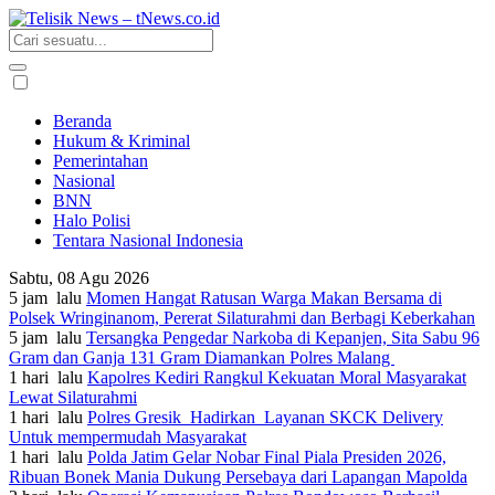
Beranda
Hukum & Kriminal
Pemerintahan
Nasional
BNN
Halo Polisi
Tentara Nasional Indonesia
Sabtu, 08 Agu 2026
5 jam lalu
Momen Hangat Ratusan Warga Makan Bersama di
Polsek Wringinanom, Pererat Silaturahmi dan Berbagi Keberkahan
5 jam lalu
Tersangka Pengedar Narkoba di Kepanjen, Sita Sabu 96
Gram dan Ganja 131 Gram Diamankan Polres Malang
1 hari lalu
Kapolres Kediri Rangkul Kekuatan Moral Masyarakat
Lewat Silaturahmi
1 hari lalu
Polres Gresik Hadirkan Layanan SKCK Delivery
Untuk mempermudah Masyarakat
1 hari lalu
Polda Jatim Gelar Nobar Final Piala Presiden 2026,
Ribuan Bonek Mania Dukung Persebaya dari Lapangan Mapolda