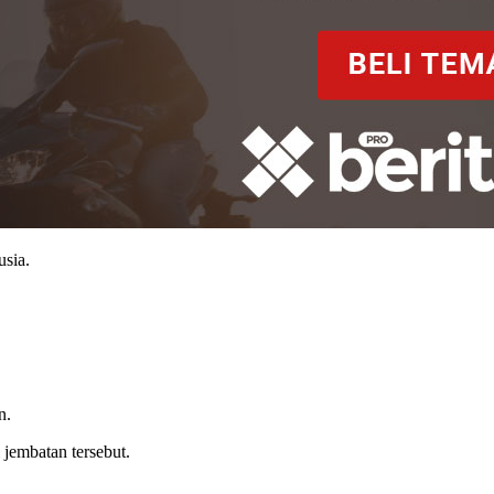
usia.
n.
jembatan tersebut.