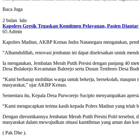
Baca Juga
2 bulan lalu
Kapolres Gresik Tegaskan Komitmen Pelayanan, Pasien Diantar
65
Admin
Kapolres Madiun, AKBP Kemas Indra Natanegara mengatakan, pembang
“Alhamdulillah, renovasi jembatan ini dapat diselesaikan untuk me
Ia mengatakan, Jembatan Merah Putih Presisi dengan panjang 40 met
Desa Bulakrejo Kecamatan Balerejo serta Dusun Temboro Desa Bud
“Kami berharap mobilitas warga untuk bekerja, bersekolah, maupun 
masyarakat,” ujar AKBP Kemas.
Sementara itu, Kepala Desa Purworejo Sucipto menyampaikan apresia
“Kami mengucapkan terima kasih kepada Polres Madiun yang telah be
Dengan diresmikannya Jembatan Merah Putih Presisi Polri tersebut, d
masyarakat dalam mewujudkan situasi kamtibmas yang aman dan kon
( Pak Dhe ).