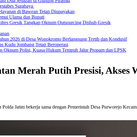
asi Dua Jenazah di Gunung Piramid
restabes Surabaya
Pelayanan di Bawean Tetap Diupayakan
Temui Ulama dan Bupati
olres Gresik Tangkap Oknum Outsourcing Dishub Gresik
lanan
 Tahun 2026 di Desa Wonokromo Berlangsung Tertib dan Kondusif
as Kudu Jombang Tetap Beroperasi
kan Oknum Polisi, Kuasa Hukum Tempuh Jalur Propam dan LPSK
an Merah Putih Presisi, Akses
un Polda Jatim bekerja sama dengan Pemerintah Desa Purworejo Keca