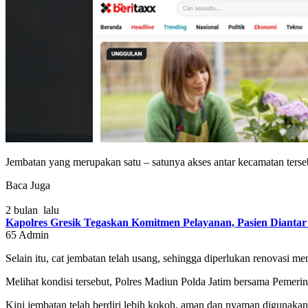
Jembatan yang merupakan satu – satunya akses antar kecamatan ters
Baca Juga
2 bulan lalu
Kapolres Gresik Tegaskan Komitmen Pelayanan, Pasien Diantar
65
Admin
Selain itu, cat jembatan telah usang, sehingga diperlukan renovasi
Melihat kondisi tersebut, Polres Madiun Polda Jatim bersama Pemeri
Kini jembatan telah berdiri lebih kokoh, aman dan nyaman digunakan