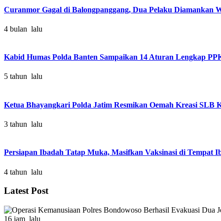
Curanmor Gagal di Balongpanggang, Dua Pelaku Diamankan Wa
4 bulan lalu
Kabid Humas Polda Banten Sampaikan 14 Aturan Lengkap PP
5 tahun lalu
Ketua Bhayangkari Polda Jatim Resmikan Oemah Kreasi SLB K
3 tahun lalu
Persiapan Ibadah Tatap Muka, Masifkan Vaksinasi di Tempat I
4 tahun lalu
Latest Post
16 jam lalu