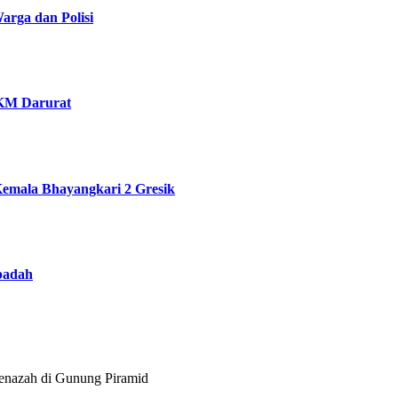
rga dan Polisi
KM Darurat
emala Bhayangkari 2 Gresik
badah