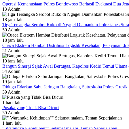
Operasi Kemanusiaan Polres Bondowoso Berhasil Evakuasi Dua Jen
13
Admin
18 jam lalu
Tiga Tersangka Serobot Ruko di Ngagel Diamankan Polrestabes Sur
50
Admin
18 jam lalu
Cuaca Ekstrem Hambat Distribusi Logistik Kesehatan, Pelayanan d
51
Admin
19 jam lalu
Bangun Sinergi Sejak Awal Bertugas, Kapolres Kediri Temui Ulama 
54
Admin
19 jam lalu
Diduga Edarkan Sabu Jaringan Bangkalan, Satreskoba Polres Gresi
39
Admin
1 hari lalu
Pusaka yang Tidak Bisa Dicuri
39
Admin
1 hari lalu
” Warangka Kehidupan”” Selamat malam, Teman Seperjalanan