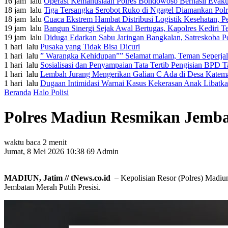
16 jam lalu
Operasi Kemanusiaan Polres Bondowoso Berhasil Evaku
18 jam lalu
Tiga Tersangka Serobot Ruko di Ngagel Diamankan Pol
18 jam lalu
Cuaca Ekstrem Hambat Distribusi Logistik Kesehatan, 
19 jam lalu
Bangun Sinergi Sejak Awal Bertugas, Kapolres Kediri 
19 jam lalu
Diduga Edarkan Sabu Jaringan Bangkalan, Satreskoba P
1 hari lalu
Pusaka yang Tidak Bisa Dicuri
1 hari lalu
” Warangka Kehidupan”” Selamat malam, Teman Seperja
1 hari lalu
Sosialisasi dan Penyampaian Tata Tertib Pengisian BPD
1 hari lalu
Lembah Jurang Mengerikan Galian C Ada di Desa Katem
1 hari lalu
Dugaan Intimidasi Warnai Kasus Kekerasan Anak Libat
Beranda
Halo Polisi
Polres Madiun Resmikan Jembat
waktu baca 2 menit
Jumat, 8 Mei 2026 10:38
69
Admin
MADIUN, Jatim // tNews.co.id
– Kepolisian Resor (Polres) Madi
Jembatan Merah Putih Presisi.