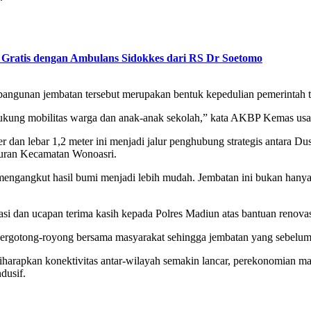
 Gratis dengan Ambulans Sidokkes dari RS Dr Soetomo
unan jembatan tersebut merupakan bentuk kepedulian pemerintah terh
ndukung mobilitas warga dan anak-anak sekolah,” kata AKBP Kemas usa
er dan lebar 1,2 meter ini menjadi jalur penghubung strategis antar
uran Kecamatan Wonoasri.
mengangkut hasil bumi menjadi lebih mudah. Jembatan ini bukan hanya
si dan ucapan terima kasih kepada Polres Madiun atas bantuan renova
rgotong-royong bersama masyarakat sehingga jembatan yang sebelumny
iharapkan konektivitas antar-wilayah semakin lancar, perekonomian mas
dusif.