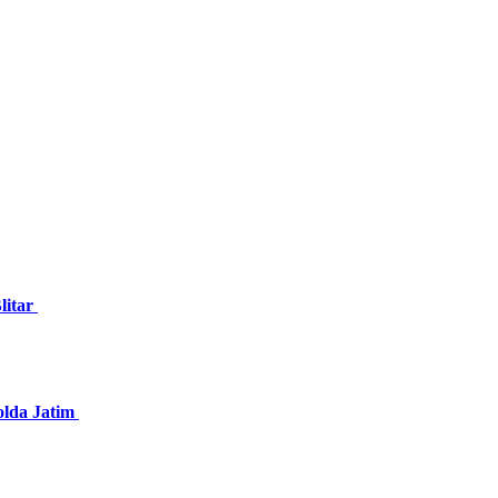
litar
olda Jatim