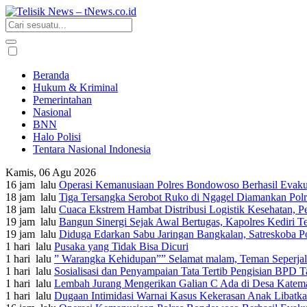
Beranda
Hukum & Kriminal
Pemerintahan
Nasional
BNN
Halo Polisi
Tentara Nasional Indonesia
Kamis, 06 Agu 2026
16 jam lalu
Operasi Kemanusiaan Polres Bondowoso Berhasil Evaku
18 jam lalu
Tiga Tersangka Serobot Ruko di Ngagel Diamankan Pol
18 jam lalu
Cuaca Ekstrem Hambat Distribusi Logistik Kesehatan, 
19 jam lalu
Bangun Sinergi Sejak Awal Bertugas, Kapolres Kediri 
19 jam lalu
Diduga Edarkan Sabu Jaringan Bangkalan, Satreskoba P
1 hari lalu
Pusaka yang Tidak Bisa Dicuri
1 hari lalu
” Warangka Kehidupan”” Selamat malam, Teman Seperja
1 hari lalu
Sosialisasi dan Penyampaian Tata Tertib Pengisian BPD
1 hari lalu
Lembah Jurang Mengerikan Galian C Ada di Desa Katem
1 hari lalu
Dugaan Intimidasi Warnai Kasus Kekerasan Anak Libat