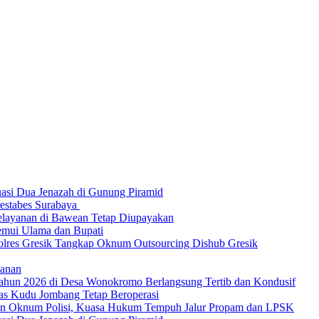
asi Dua Jenazah di Gunung Piramid
restabes Surabaya
Pelayanan di Bawean Tetap Diupayakan
Temui Ulama dan Bupati
olres Gresik Tangkap Oknum Outsourcing Dishub Gresik
lanan
 Tahun 2026 di Desa Wonokromo Berlangsung Tertib dan Kondusif
as Kudu Jombang Tetap Beroperasi
kan Oknum Polisi, Kuasa Hukum Tempuh Jalur Propam dan LPSK