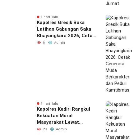
1 hari lalu
Kapolres Gresik Buka
Latihan Gabungan Saka
Bhayangkara 2026, Cetak
Generasi Muda
6
Admin
Berkarakter dan Peduli
Kamtibmas
1 hari lalu
Kapolres Kediri Rangkul
Kekuatan Moral
Masyarakat Lewat
Silaturahmi
29
Admin