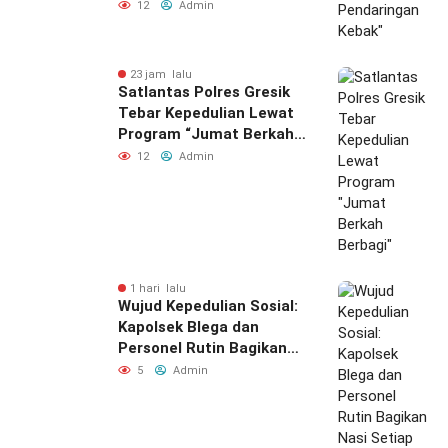
12
Admin
23 jam lalu
Satlantas Polres Gresik
Tebar Kepedulian Lewat
Program “Jumat Berkah
Berbagi”
12
Admin
1 hari lalu
Wujud Kepedulian Sosial:
Kapolsek Blega dan
Personel Rutin Bagikan
Nasi Setiap Jumat
5
Admin