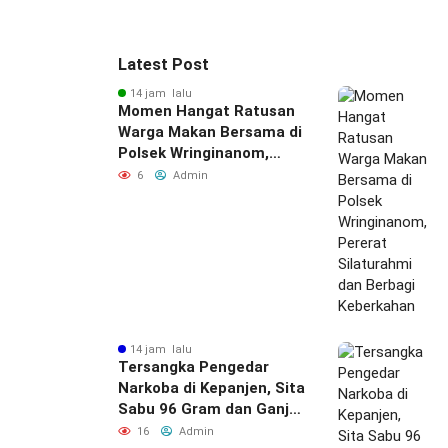
Latest Post
14 jam lalu
Momen Hangat Ratusan
Warga Makan Bersama di
Polsek Wringinanom,
Pererat Silaturahmi dan
6
Admin
Berbagi Keberkahan
14 jam lalu
Tersangka Pengedar
Narkoba di Kepanjen, Sita
Sabu 96 Gram dan Ganja
131 Gram Diamankan
16
Admin