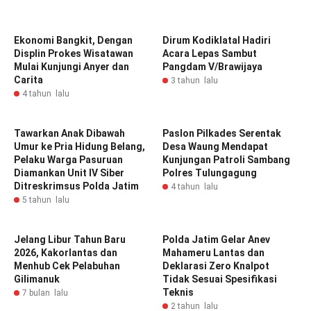
Ekonomi Bangkit, Dengan
Dirum Kodiklatal Hadiri
Displin Prokes Wisatawan
Acara Lepas Sambut
Mulai Kunjungi Anyer dan
Pangdam V/Brawijaya
Carita
3 tahun lalu
4 tahun lalu
Tawarkan Anak Dibawah
Paslon Pilkades Serentak
Umur ke Pria Hidung Belang,
Desa Waung Mendapat
Pelaku Warga Pasuruan
Kunjungan Patroli Sambang
Diamankan Unit IV Siber
Polres Tulungagung
Ditreskrimsus Polda Jatim
4 tahun lalu
5 tahun lalu
Jelang Libur Tahun Baru
Polda Jatim Gelar Anev
2026, Kakorlantas dan
Mahameru Lantas dan
Menhub Cek Pelabuhan
Deklarasi Zero Knalpot
Gilimanuk
Tidak Sesuai Spesifikasi
Teknis
7 bulan lalu
2 tahun lalu