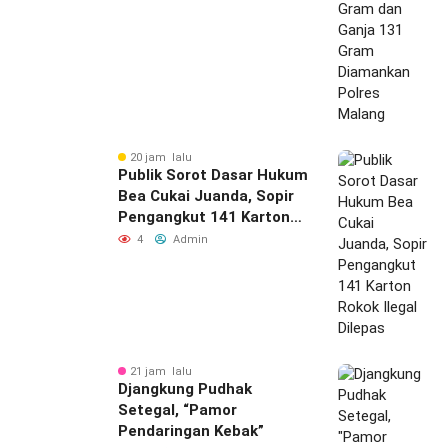
Polres Malang
20 jam lalu
Publik Sorot Dasar Hukum
Bea Cukai Juanda, Sopir
Pengangkut 141 Karton
Rokok Ilegal Dilepas
4
Admin
21 jam lalu
Djangkung Pudhak
Setegal, “Pamor
Pendaringan Kebak”