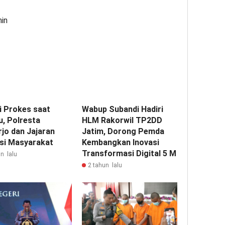
min
i Prokes saat
Wabup Subandi Hadiri
u, Polresta
HLM Rakorwil TP2DD
rjo dan Jajaran
Jatim, Dorong Pemda
si Masyarakat
Kembangkan Inovasi
Transformasi Digital 5 M
n lalu
2 tahun lalu