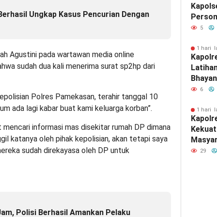
Kapols
Berhasil Ungkap Kasus Pencurian Dengan
Person
Nasi S
5
1 hari l
ah Agustini pada wartawan media online
Kapolr
hwa sudah dua kali menerima surat sp2hp dari
Latiha
Bhayan
Cetak 
6
Kepolisian Polres Pamekasan, terahir tanggal 10
Berkar
lum ada lagi kabar buat kami keluarga korban”.
Kamti
1 hari l
Kapolr
mencari informasi mas disekitar rumah DP dimana
Kekuat
il katanya oleh pihak kepolisian, akan tetapi saya
Masyar
ereka sudah direkayasa oleh DP untuk
Silatu
29
Jam, Polisi Berhasil Amankan Pelaku