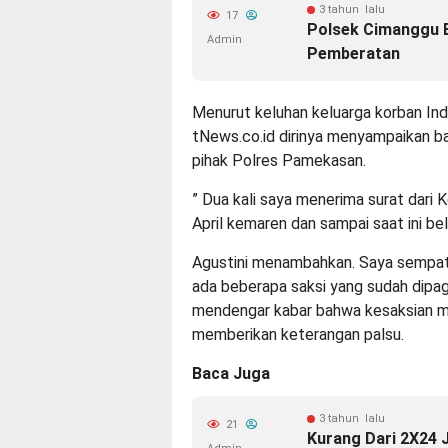
3 tahun lalu
17
Polsek Cimanggu 
Admin
Pemberatan
Menurut keluhan keluarga korban Ind
tNews.co.id dirinya menyampaikan ba
pihak Polres Pamekasan.
” Dua kali saya menerima surat dari 
April kemaren dan sampai saat ini be
Agustini menambahkan. Saya sempat 
ada beberapa saksi yang sudah dipagg
mendengar kabar bahwa kesaksian m
memberikan keterangan palsu.
Baca Juga
3 tahun lalu
21
Kurang Dari 2X24 