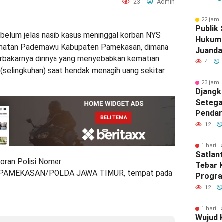
23
Admin
Diaman
Malan
22 jam 
Publik
belum jelas nasib kasus meninggal korban NYS
Hukum 
camatan Pademawu Kabupaten Pamekasan, dimana
Juanda
erbakarnya dirinya yang menyebabkan kematian
Pengan
4
 (selingkuhan) saat hendak menagih uang sekitar
Rokok I
23 jam 
Djangk
Setega
Pendar
12
1 hari l
Satlan
oran Polisi Nomer :
Tebar 
 PAMEKASAN/POLDA JAWA TIMUR, tempat pada
Progra
Berbag
12
1 hari l
Wujud K