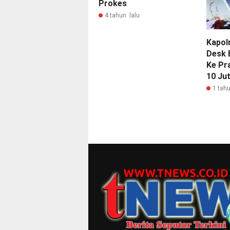
Prokes
4 tahun lalu
Kapol
Desk 
Ke Pr
10 Ju
1 tahu