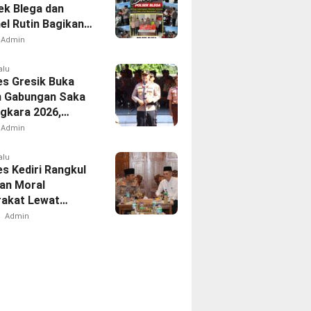
ek Blega dan
el Rutin Bagikan
etiap Jumat
Admin
alu
es Gresik Buka
n Gabungan Saka
gkara 2026,
Generasi Muda
Admin
akter dan Peduli
bmas
alu
es Kediri Rangkul
an Moral
akat Lewat
rahmi
Admin