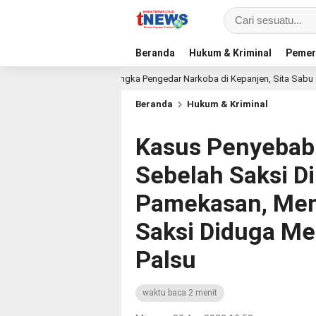
Beranda
Hukum & Kriminal
Pemer
Tersangka Pengedar Narkoba di Kepanjen, Sita Sabu 96 Gram d
7 jam lalu
Beranda
Hukum & Kriminal
Kasus Penyeba
Sebelah Saksi Di
Pamekasan, Men
Saksi Diduga M
Palsu
waktu baca 2 menit