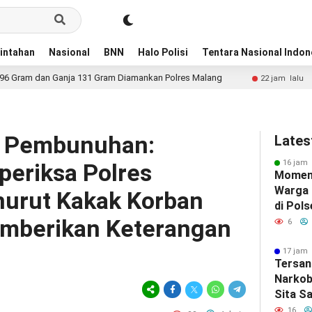
intahan
Nasional
BNN
Halo Polisi
Tentara Nasional Indon
an Ganja 131 Gram Diamankan Polres Malang
Publik Soro
22 jam lalu
b Pembunuhan:
Lates
16 jam 
periksa Polres
Momen
Warga
urut Kakak Korban
di Pol
emberikan Keterangan
Perera
6
Berbag
17 jam 
Tersan
Narkob
Sita S
Ganja 
16