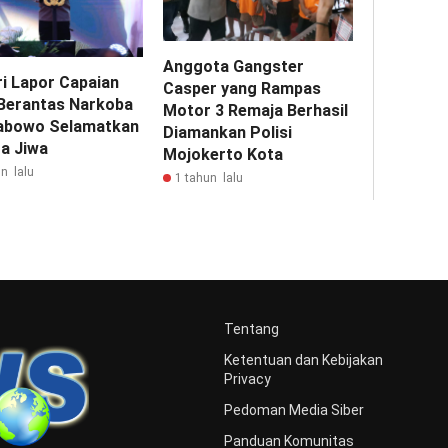
Anggota Gangster
ri Lapor Capaian
Casper yang Rampas
Berantas Narkoba
Motor 3 Remaja Berhasil
abowo Selamatkan
Diamankan Polisi
ta Jiwa
Mojokerto Kota
n lalu
1 tahun lalu
Tentang
Ketentuan dan Kebijakan
Privacy
Pedoman Media Siber
Panduan Komunitas