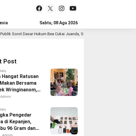
esia
Sabtu, 08 Agu 2026
t Dasar Hukum Bea Cukai Juanda, Sopir Pengangkut 141 Karton Rokok Ilegal 
t Post
lalu
 Hangat Ratusan
 Makan Bersama
sek Wringinanom,
t Silaturahmi dan
Admin
i Keberkahan
lalu
gka Pengedar
a di Kepanjen,
abu 96 Gram dan
131 Gram
Admin