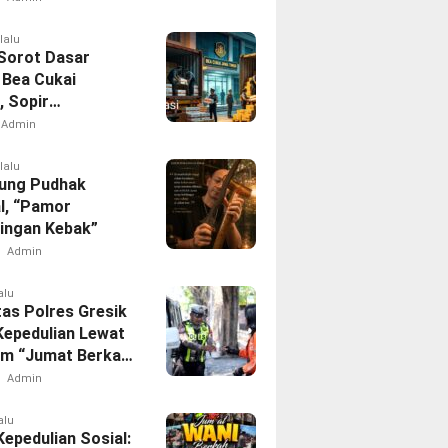
kan Polres
g
lalu
 Sorot Dasar
Bea Cukai
, Sopir
gkut 141 Karton
Admin
legal Dilepas
lalu
ung Pudhak
l, “Pamor
ingan Kebak”
Admin
alu
tas Polres Gresik
Kepedulian Lewat
m “Jumat Berkah
i”
Admin
alu
epedulian Sosial: