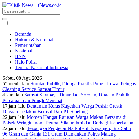
Beranda
Hukum & Kriminal
Pemerintahan
Nasional
BNN
Halo Polisi
Tentara Nasional Indonesia
Sabtu, 08 Agu 2026
55 menit lalu
Sorotan Publik, Diduga Praktik Pungli Lewat Petugas
Cleaning Service Samsat Timur
4 jam lalu
Samsat Surabaya Timur Jadi Sorotan, Dugaan Praktik
Percaloan dan Pungli Mencuat
17 jam lalu
Dentuman Keras Kagetkan Warga Pesisir Gresik,
Dugaan Ledakan Berasal Dari PT Smelting
22 jam lalu
Momen Hangat Ratusan Warga Makan Bersama di
Polsek Wringinanom, Pererat Silaturahmi dan Berbagi Keberkahan
22 jam lalu
Tersangka Pengedar Narkoba di Kepanjen, Sita Sabu
96 Gram dan Ganja 131 Gram Diamankan Polres Malang