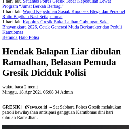
1 hari lalu
Satlantas Polres Gresik Tebar Kepedulian Lewat
Program “Jumat Berkah Berbagi”
1 hari lalu
Wujud Kepedulian Sosial: Kapolsek Blega dan Personel
Rutin Bagikan Nasi Setiap Jumat
1 hari lalu
Kapolres Gresik Buka Latihan Gabungan Saka
Bhayangkara 2026, Cetak Generasi Muda Berkarakter dan Peduli
Kamtibmas
Beranda
Halo Polisi
Hendak Balapan Liar dibulan
Ramadhan, Belasan Pemuda
Gresik Diciduk Polisi
waktu baca 2 menit
Minggu, 18 Apr 2021 06:08
34
Admin
GRESIK || tNews.co.id –
Sat Sabhara Polres Gresik melakukan
patroli kewilayahan antisipasi gangguan Kamtibmas dini hari
dibulan Ramadhan.