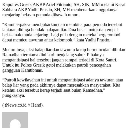
Kapolres Gresik AKBP Arief Fitrianto, SH, SIK, MM melalui Kasat
Sabhara AKP Yudhi Prastio, SH, MH menbenarkan anggotanya
menjaring belasan pemuda dibawah umur.
“Kami terpaksa membubarkan dan membina para pemuda tersebut
lantaran diduga hendak balapan liar. Dua belas motor dan empat
belas anak muda terjaring. Lagi pula dengan mereka bergerombol
dapat memicu tawuran antar kelompok,” kata Yudhi Prastio.
Menurutnya, aksi balap liar dan tawuran kerap bermunculan dibulan
Ramadhan terutama dini hari menjelang sahur. Pihaknya
mengantisipasi hal tersebut jangan sampai terjadi di Kota Santri.
Untuk itu Polres Gresik getol melakukan patroli pencegahan
gangguan Kamtibmas.
“Patroli kewilayahan ini untuk mengantisipasi adanya tawuran atau
balap liar yang pada akhirnya dapat meresahkan masyarakat. Kita
ketahui aksi tersebut kerap terjadi saat bulan Ramadhan.”
pungkasnya.
( tNews.co.id // Hand).