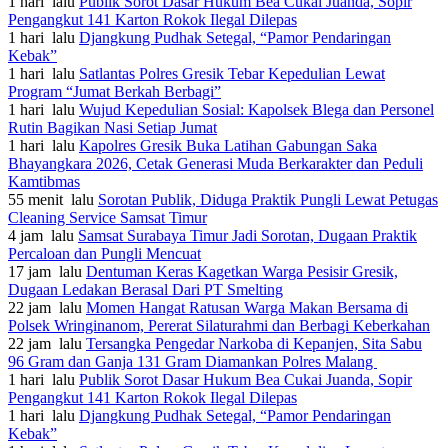
1 hari lalu
Publik Sorot Dasar Hukum Bea Cukai Juanda, Sopir
Pengangkut 141 Karton Rokok Ilegal Dilepas
1 hari lalu
Djangkung Pudhak Setegal, “Pamor Pendaringan
Kebak”
1 hari lalu
Satlantas Polres Gresik Tebar Kepedulian Lewat
Program “Jumat Berkah Berbagi”
1 hari lalu
Wujud Kepedulian Sosial: Kapolsek Blega dan Personel
Rutin Bagikan Nasi Setiap Jumat
1 hari lalu
Kapolres Gresik Buka Latihan Gabungan Saka
Bhayangkara 2026, Cetak Generasi Muda Berkarakter dan Peduli
Kamtibmas
55 menit lalu
Sorotan Publik, Diduga Praktik Pungli Lewat Petugas
Cleaning Service Samsat Timur
4 jam lalu
Samsat Surabaya Timur Jadi Sorotan, Dugaan Praktik
Percaloan dan Pungli Mencuat
17 jam lalu
Dentuman Keras Kagetkan Warga Pesisir Gresik,
Dugaan Ledakan Berasal Dari PT Smelting
22 jam lalu
Momen Hangat Ratusan Warga Makan Bersama di
Polsek Wringinanom, Pererat Silaturahmi dan Berbagi Keberkahan
22 jam lalu
Tersangka Pengedar Narkoba di Kepanjen, Sita Sabu
96 Gram dan Ganja 131 Gram Diamankan Polres Malang
1 hari lalu
Publik Sorot Dasar Hukum Bea Cukai Juanda, Sopir
Pengangkut 141 Karton Rokok Ilegal Dilepas
1 hari lalu
Djangkung Pudhak Setegal, “Pamor Pendaringan
Kebak”