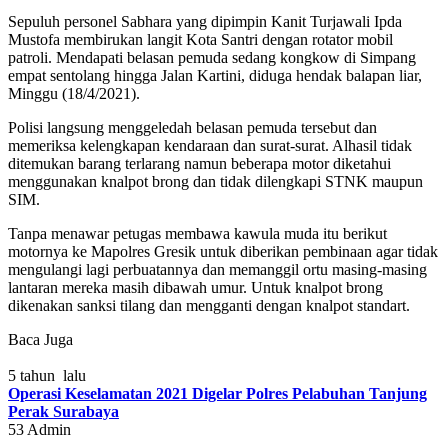
Sepuluh personel Sabhara yang dipimpin Kanit Turjawali Ipda
Mustofa membirukan langit Kota Santri dengan rotator mobil
patroli. Mendapati belasan pemuda sedang kongkow di Simpang
empat sentolang hingga Jalan Kartini, diduga hendak balapan liar,
Minggu (18/4/2021).
Polisi langsung menggeledah belasan pemuda tersebut dan
memeriksa kelengkapan kendaraan dan surat-surat. Alhasil tidak
ditemukan barang terlarang namun beberapa motor diketahui
menggunakan knalpot brong dan tidak dilengkapi STNK maupun
SIM.
Tanpa menawar petugas membawa kawula muda itu berikut
motornya ke Mapolres Gresik untuk diberikan pembinaan agar tidak
mengulangi lagi perbuatannya dan memanggil ortu masing-masing
lantaran mereka masih dibawah umur. Untuk knalpot brong
dikenakan sanksi tilang dan mengganti dengan knalpot standart.
Baca Juga
5 tahun lalu
Operasi Keselamatan 2021 Digelar Polres Pelabuhan Tanjung
Perak Surabaya
53
Admin