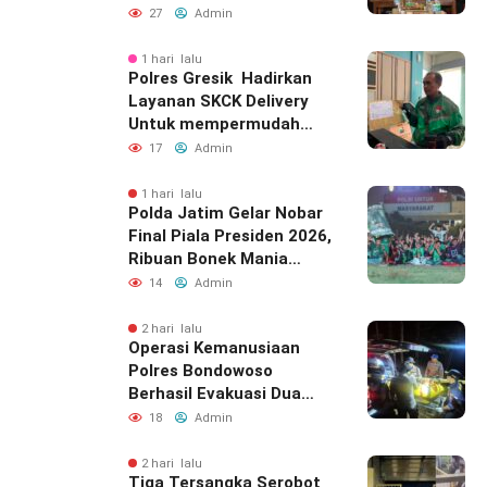
Silaturahmi
27
Admin
1 hari lalu
Polres Gresik Hadirkan
Layanan SKCK Delivery
Untuk mempermudah
Masyarakat
17
Admin
1 hari lalu
Polda Jatim Gelar Nobar
Final Piala Presiden 2026,
Ribuan Bonek Mania
Dukung Persebaya dari
14
Admin
Lapangan Mapolda
2 hari lalu
Operasi Kemanusiaan
Polres Bondowoso
Berhasil Evakuasi Dua
Jenazah di Gunung
18
Admin
Piramid
2 hari lalu
Tiga Tersangka Serobot