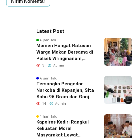
Latest Post
6 jam lalu
Momen Hangat Ratusan
Warga Makan Bersama di
Polsek Wringinanom,
Pererat Silaturahmi dan
3
Admin
Berbagi Keberkahan
6 jam lalu
Tersangka Pengedar
Narkoba di Kepanjen, Sita
Sabu 96 Gram dan Ganja
131 Gram Diamankan
14
Admin
Polres Malang
1 hari lalu
Kapolres Kediri Rangkul
Kekuatan Moral
Masyarakat Lewat