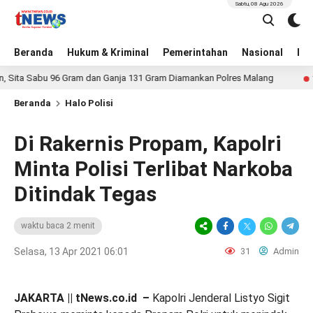
Sabtu, 08 Agu 2026
Beranda
Hukum & Kriminal
Pemerintahan
Nasional
BN
 Sabu 96 Gram dan Ganja 131 Gram Diamankan Polres Malang
1 hari l
Beranda
Halo Polisi
Di Rakernis Propam, Kapolri
Minta Polisi Terlibat Narkoba
Ditindak Tegas
waktu baca 2 menit
Selasa, 13 Apr 2021 06:01
31
Admin
JAKARTA || tNews.co.id –
Kapolri Jenderal Listyo Sigit