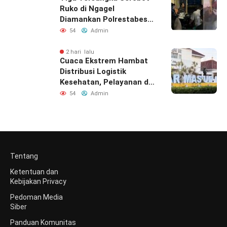
Ruko di Ngagel
Diamankan Polrestabes
Surabaya
54
Admin
2 hari lalu
Cuaca Ekstrem Hambat
Distribusi Logistik
Kesehatan, Pelayanan di
Bawean Tetap
54
Admin
Diupayakan
Tentang
Ketentuan dan
Kebijakan Privacy
Pedoman Media
Siber
Panduan Komunitas