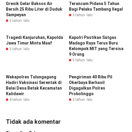
Gresik Gelar Baksos Air
Terancam Pidana 5 Tahun
Bersih 25 Ribu Liter di Duduk
Bagi Pelaku Tambang Ilegal
Sampeyan
3 tahun lalu
2 tahun lalu
Tragedi Kanjuruhan, Kapolda
Kapolri Pastikan Satgas
Jawa Timur Minta Maaf
Madago Raya Terus Buru
Kelompok MIT yang Tersisa
3 tahun lalu
9 Orang
5 tahun lalu
Wakapolres Tulungagung
Pengiriman 40 Ribu Pil
Hadiri Vaksinasi Serentak di
Okerbaya Berhasil
Balai Desa Betak Kecamatan
Digagalkan Polres
Kalidawir
Probolinggo
4 tahun lalu
3 tahun lalu
Tidak ada komentar