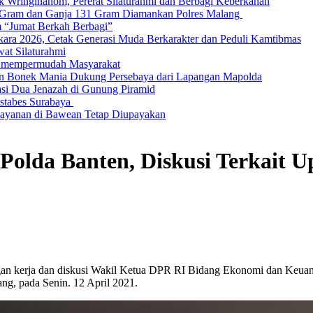
Wringinanom, Pererat Silaturahmi dan Berbagi Keberkahan
6 Gram dan Ganja 131 Gram Diamankan Polres Malang
m “Jumat Berkah Berbagi”
ara 2026, Cetak Generasi Muda Berkarakter dan Peduli Kamtibmas
at Silaturahmi
k mempermudah Masyarakat
buan Bonek Mania Dukung Persebaya dari Lapangan Mapolda
si Dua Jenazah di Gunung Piramid
estabes Surabaya
elayanan di Bawean Tetap Diupayakan
Polda Banten, Diskusi Terkait
gan kerja dan diskusi Wakil Ketua DPR RI Bidang Ekonomi dan Keuan
ng, pada Senin. 12 April 2021.