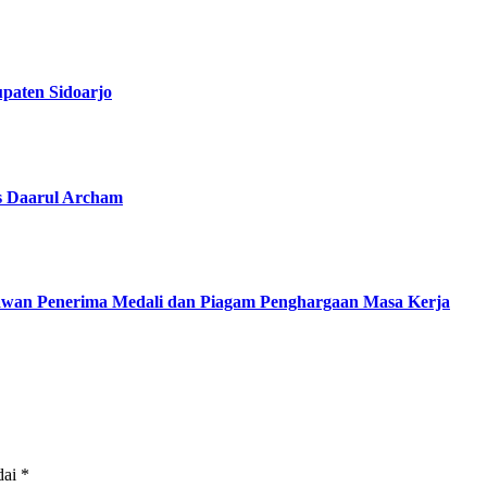
paten Sidoarjo
s Daarul Archam
awan Penerima Medali dan Piagam Penghargaan Masa Kerja
dai
*