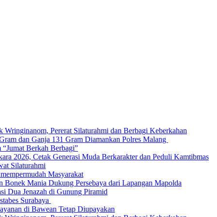
Wringinanom, Pererat Silaturahmi dan Berbagi Keberkahan
6 Gram dan Ganja 131 Gram Diamankan Polres Malang
m “Jumat Berkah Berbagi”
ara 2026, Cetak Generasi Muda Berkarakter dan Peduli Kamtibmas
at Silaturahmi
k mempermudah Masyarakat
buan Bonek Mania Dukung Persebaya dari Lapangan Mapolda
si Dua Jenazah di Gunung Piramid
estabes Surabaya
elayanan di Bawean Tetap Diupayakan