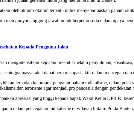
bu bahkan jutaan generasi muda yang menimba ilmu di Banten.
faatkan oleh oknum-oknum tertentu untuk menyebarluaskan paham radik
tu mempunyai tanggung jawab untuk berperan serta dalam upaya pence
esehatan Kepada Pengguna Jalan
ah mengintensifkan kegiatan preemtif melalui penyuluhan, sosialisasi,
e, sehingga masyarakat dapat berpartisupasi aktif dalam mencegah dan
yidikan terhadap kelompok penganut paham radikalisme, dalam pelaksa
alisme dan terorisme agar menjadi pro pancasila dengan pendekatan mul
paikan apresiasi yang tinggi kepada bapak Wakil Ketua DPR RI bese
ajaran dalam pencegahan radikalisme di wilayah hukum Polda Banten,”