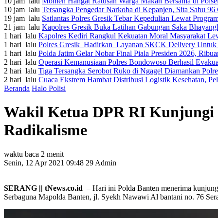
10 jam lalu
Momen Hangat Ratusan Warga Makan Bersama di Polsek 
10 jam lalu
Tersangka Pengedar Narkoba di Kepanjen, Sita Sabu 9
19 jam lalu
Satlantas Polres Gresik Tebar Kepedulian Lewat Progra
21 jam lalu
Kapolres Gresik Buka Latihan Gabungan Saka Bhayangk
1 hari lalu
Kapolres Kediri Rangkul Kekuatan Moral Masyarakat Lew
1 hari lalu
Polres Gresik Hadirkan Layanan SKCK Delivery Untu
1 hari lalu
Polda Jatim Gelar Nobar Final Piala Presiden 2026, Ri
2 hari lalu
Operasi Kemanusiaan Polres Bondowoso Berhasil Evakua
2 hari lalu
Tiga Tersangka Serobot Ruko di Ngagel Diamankan Polr
2 hari lalu
Cuaca Ekstrem Hambat Distribusi Logistik Kesehatan, P
Beranda
Halo Polisi
Wakil Ketua DPR RI Kunjungi 
Radikalisme
waktu baca 2 menit
Senin, 12 Apr 2021 09:48
29
Admin
SERANG || tNews.co.id
– Hari ini Polda Banten menerima kunjun
Serbaguna Mapolda Banten, jl. Syekh Nawawi Al bantani no. 76 Sera