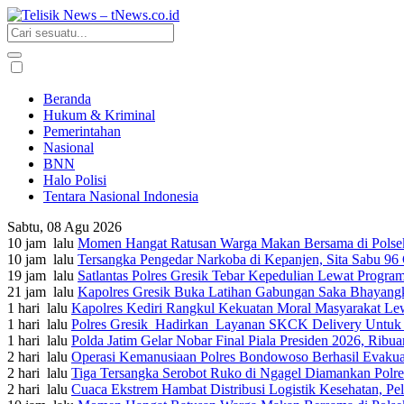
Beranda
Hukum & Kriminal
Pemerintahan
Nasional
BNN
Halo Polisi
Tentara Nasional Indonesia
Sabtu, 08 Agu 2026
10 jam lalu
Momen Hangat Ratusan Warga Makan Bersama di Polsek 
10 jam lalu
Tersangka Pengedar Narkoba di Kepanjen, Sita Sabu 9
19 jam lalu
Satlantas Polres Gresik Tebar Kepedulian Lewat Progra
21 jam lalu
Kapolres Gresik Buka Latihan Gabungan Saka Bhayangk
1 hari lalu
Kapolres Kediri Rangkul Kekuatan Moral Masyarakat Lew
1 hari lalu
Polres Gresik Hadirkan Layanan SKCK Delivery Untu
1 hari lalu
Polda Jatim Gelar Nobar Final Piala Presiden 2026, Ri
2 hari lalu
Operasi Kemanusiaan Polres Bondowoso Berhasil Evakua
2 hari lalu
Tiga Tersangka Serobot Ruko di Ngagel Diamankan Polr
2 hari lalu
Cuaca Ekstrem Hambat Distribusi Logistik Kesehatan, P