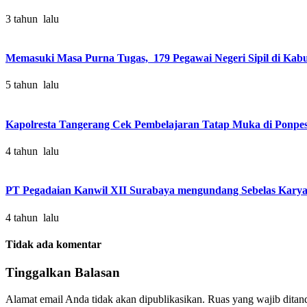
3 tahun lalu
Memasuki Masa Purna Tugas, 179 Pegawai Negeri Sipil di Kabu
5 tahun lalu
Kapolresta Tangerang Cek Pembelajaran Tatap Muka di Ponpe
4 tahun lalu
PT Pegadaian Kanwil XII Surabaya mengundang Sebelas Kary
4 tahun lalu
Tidak ada komentar
Tinggalkan Balasan
Alamat email Anda tidak akan dipublikasikan.
Ruas yang wajib ditan