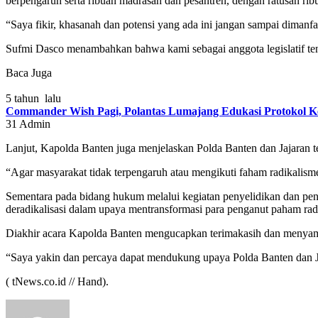
berpengaruh serta ribuan madrasah dan pesantren, dengan ratusan ri
“Saya fikir, khasanah dan potensi yang ada ini jangan sampai diman
Sufmi Dasco menambahkan bahwa kami sebagai anggota legislatif ten
Baca Juga
5 tahun lalu
Commander Wish Pagi, Polantas Lumajang Edukasi Protokol K
31
Admin
Lanjut, Kapolda Banten juga menjelaskan Polda Banten dan Jajaran tel
“Agar masyarakat tidak terpengaruh atau mengikuti faham radikalism
Sementara pada bidang hukum melalui kegiatan penyelidikan dan pen
deradikalisasi dalam upaya mentransformasi para penganut paham radik
Diakhir acara Kapolda Banten mengucapkan terimakasih dan menyam
“Saya yakin dan percaya dapat mendukung upaya Polda Banten dan J
( tNews.co.id // Hand).