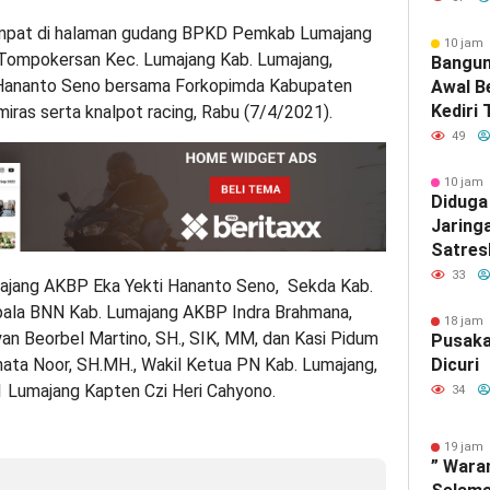
Diupay
pat di halaman gudang BPKD Pemkab Lumajang
10 jam 
 Tompokersan Kec. Lumajang Kab. Lumajang,
Bangun
 Hananto Seno bersama Forkopimda Kabupaten
Awal B
Kediri
ras serta knalpot racing, Rabu (7/4/2021).
Bupati
49
10 jam 
Diduga
Jaring
Satres
Gresik
33
umajang AKBP Eka Yekti Hananto Seno, Sekda Kab.
Outsou
Kepala BNN Kab. Lumajang AKBP Indra Brahmana,
Gresik
18 jam 
an Beorbel Martino, SH., SIK, MM, dan Kasi Pidum
Pusaka
inata Noor, SH.MH., Wakil Ketua PN Kab. Lumajang,
Dicuri
1 Lumajang Kapten Czi Heri Cahyono.
34
19 jam 
” Wara