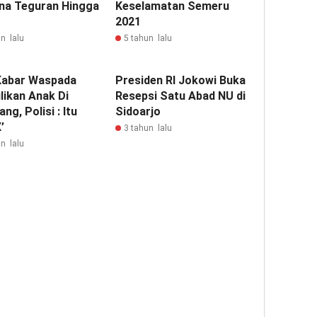
na Teguran Hingga
Keselamatan Semeru
g
2021
n lalu
5 tahun lalu
 Kabar Waspada
Presiden RI Jokowi Buka
likan Anak Di
Resepsi Satu Abad NU di
ng, Polisi : Itu
Sidoarjo
’
3 tahun lalu
n lalu