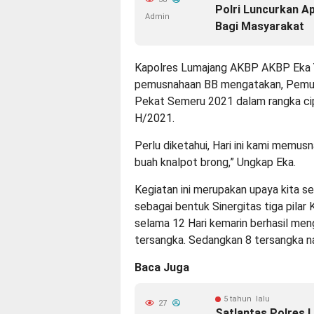
Polri Luncurkan A
Admin
Bagi Masyarakat
Kapolres Lumajang AKBP AKBP Eka Ye
pemusnahaan BB mengatakan, Pemusna
Pekat Semeru 2021 dalam rangka cip
H/2021.
Perlu diketahui, Hari ini kami memu
buah knalpot brong,” Ungkap Eka.
Kegiatan ini merupakan upaya kita s
sebagai bentuk Sinergitas tiga pilar
selama 12 Hari kemarin berhasil men
tersangka. Sedangkan 8 tersangka n
Baca Juga
5 tahun lalu
27
Satlantas Polres 