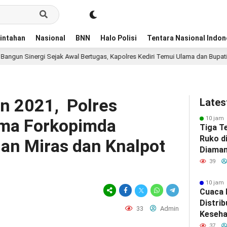
intahan
Nasional
BNN
Halo Polisi
Tentara Nasional Indon
gi Sejak Awal Bertugas, Kapolres Kediri Temui Ulama dan Bupati
10 j
n 2021, Polres
Lates
10 jam 
ma Forkopimda
Tiga T
Ruko d
an Miras dan Knalpot
Diaman
Surab
39
10 jam 
Cuaca 
Distrib
33
Admin
Keseha
Bawean
37