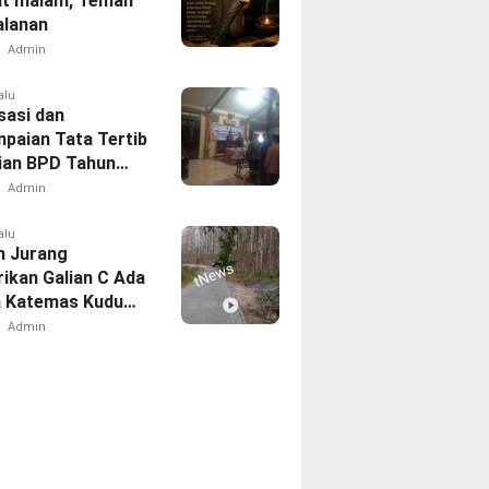
t malam, Teman
alanan
Admin
alu
sasi dan
paian Tata Tertib
ian BPD Tahun
i Desa
Admin
romo
gsung Tertib dan
alu
 Jurang
if
ikan Galian C Ada
a Katemas Kudu
ng Tetap
Admin
rasi