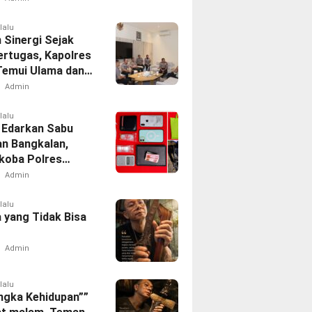
akan
lalu
 Sinergi Sejak
ertugas, Kapolres
 Temui Ulama dan
Admin
lalu
 Edarkan Sabu
an Bangkalan,
koba Polres
 Tangkap Oknum
Admin
rcing Dishub
lalu
 yang Tidak Bisa
Admin
lalu
ngka Kehidupan””