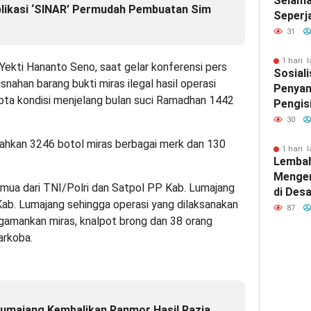
Selama
plikasi ‘SINAR’ Permudah Pembuatan Sim
Seperj
31
1 hari l
kti Hananto Seno, saat gelar konferensi pers
Sosiali
han barang bukti miras ilegal hasil operasi
Penyam
ta kondisi menjelang bulan suci Ramadhan 1442
Pengis
2026 d
30
Wonok
snahkan 3246 botol miras berbagai merk dan 130
Berlan
1 hari l
Lembah
Kondus
Menger
emua dari TNI/Polri dan Satpol PP Kab. Lumajang
di Des
 Kab. Lumajang sehingga operasi yang dilaksanakan
Jomba
87
gamankan miras, knalpot brong dan 38 orang
Berope
arkoba.
Lumajang Kembalikan Ranmor Hasil Razia