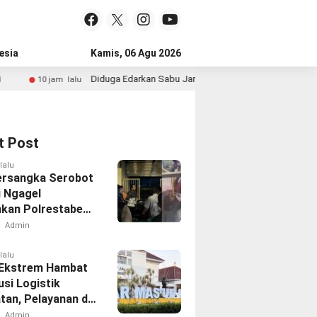
esia
Kamis, 06 Agu 2026
Diduga Edarkan Sabu Jaringan Bangkalan, Satreskoba Polres Gresi
am lalu
t Post
lalu
ersangka Serobot
i Ngagel
kan Polrestabes
aya
Admin
lalu
Ekstrem Hambat
usi Logistik
tan, Pelayanan di
 Tetap
Admin