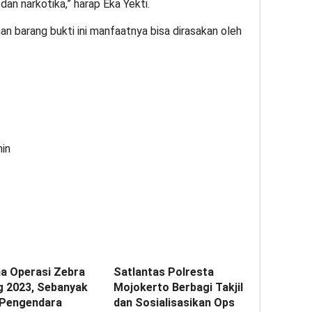
an narkotika,” harap Eka Yekti.
 barang bukti ini manfaatnya bisa dirasakan oleh
min
a Operasi Zebra
Satlantas Polresta
 2023, Sebanyak
Mojokerto Berbagi Takjil
 Pengendara
dan Sosialisasikan Ops