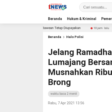
Beranda
Hukum & Kriminal
Pemer
an, Pelayanan di Bawean Tetap Diupayakan
Bangun Siner
10 jam lalu
Beranda
Halo Polisi
Jelang Ramadha
Lumajang Bersa
Musnahkan Ribu
Brong
waktu baca 2 menit
Rabu, 7 Apr 2021 13:56