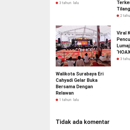
Terke
3 tahun lalu
Tilan
2 tahu
Viral
Pencu
Lumaja
‘HOAX
3 tahu
Walikota Surabaya Eri
Cahyadi Gelar Buka
Bersama Dengan
Relawan
1 tahun lalu
Tidak ada komentar