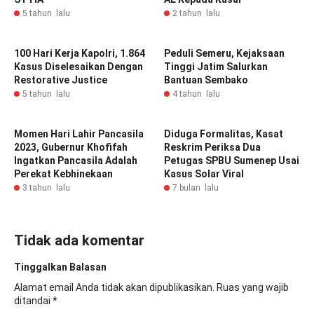
5 tahun lalu
2 tahun lalu
100 Hari Kerja Kapolri, 1.864
Peduli Semeru, Kejaksaan
Kasus Diselesaikan Dengan
Tinggi Jatim Salurkan
Restorative Justice
Bantuan Sembako
5 tahun lalu
4 tahun lalu
Momen Hari Lahir Pancasila
Diduga Formalitas, Kasat
2023, Gubernur Khofifah
Reskrim Periksa Dua
Ingatkan Pancasila Adalah
Petugas SPBU Sumenep Usai
Perekat Kebhinekaan
Kasus Solar Viral
3 tahun lalu
7 bulan lalu
Tidak ada komentar
Tinggalkan Balasan
Alamat email Anda tidak akan dipublikasikan.
Ruas yang wajib
ditandai
*