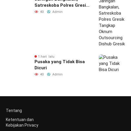
Satreskoba Polres Gresik
Tangkap Oknum
40
Admin
Outsourcing Dishub
Gresik
1 hari lalu
Pusaka yang Tidak Bisa
Dicuri
40
Admin
Tentang
Ketentuan dan
Kebijakan Privacy