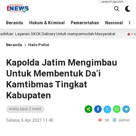
Jumat, 07 Agu 2026
Beranda
Hukum & Kriminal
Pemerintahan
Nasional
BN
kan Layanan SKCK Delivery Untuk mempermudah Masyarakat
1 hari lal
Beranda
Halo Polisi
Kapolda Jatim Mengimbau
Untuk Membentuk Da’i
Kamtibmas Tingkat
Kabupaten
waktu baca 2 menit
Selasa, 6 Apr 2021 11:40
38
Admin