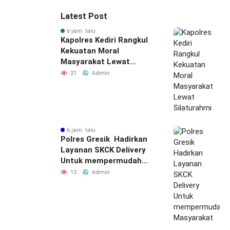
Latest Post
6 jam lalu
Kapolres Kediri Rangkul
Kekuatan Moral
Masyarakat Lewat
Silaturahmi
21
Admin
6 jam lalu
Polres Gresik Hadirkan
Layanan SKCK Delivery
Untuk mempermudah
Masyarakat
12
Admin