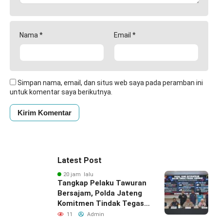
Nama
*
Email
*
Simpan nama, email, dan situs web saya pada peramban ini
untuk komentar saya berikutnya.
Latest Post
20 jam lalu
Tangkap Pelaku Tawuran
Bersajam, Polda Jateng
Komitmen Tindak Tegas
Kelompok Remaja yang
11
Admin