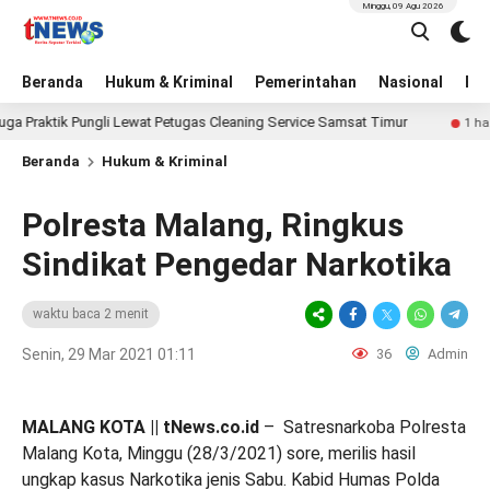
Minggu, 09 Agu 2026
Beranda
Hukum & Kriminal
Pemerintahan
Nasional
BN
ktik Pungli Lewat Petugas Cleaning Service Samsat Timur
1 hari lalu
Beranda
Hukum & Kriminal
Polresta Malang, Ringkus
Sindikat Pengedar Narkotika
waktu baca 2 menit
Senin, 29 Mar 2021 01:11
36
Admin
MALANG KOTA || tNews.co.id
– Satresnarkoba Polresta
Malang Kota, Minggu (28/3/2021) sore, merilis hasil
ungkap kasus Narkotika jenis Sabu. Kabid Humas Polda