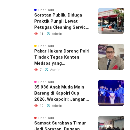
Resahkan Masyarakat
1 hari lalu
Sorotan Publik, Diduga
Praktik Pungli Lewat
Petugas Cleaning Service
Samsat Timur
11
Admin
1 hari lalu
Pakar Hukum Dorong Polri
Tindak Tegas Konten
Medsos yang
Mengandung Provokasi
7
Admin
1 hari lalu
35.936 Anak Muda Main
Bareng di Kapolri Cup
2026, Wakapolri: Jangan
Cuma Jadi Penonton,
10
Admin
Jadilah Talenta Digital
1 hari lalu
Samsat Surabaya Timur
Jadi Sorotan, Dugaan