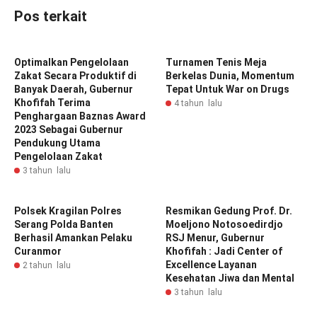
Pos terkait
Optimalkan Pengelolaan
Turnamen Tenis Meja
Zakat Secara Produktif di
Berkelas Dunia, Momentum
Banyak Daerah, Gubernur
Tepat Untuk War on Drugs
Khofifah Terima
4 tahun lalu
Penghargaan Baznas Award
2023 Sebagai Gubernur
Pendukung Utama
Pengelolaan Zakat
3 tahun lalu
Polsek Kragilan Polres
Resmikan Gedung Prof. Dr.
Serang Polda Banten
Moeljono Notosoedirdjo
Berhasil Amankan Pelaku
RSJ Menur, Gubernur
Curanmor
Khofifah : Jadi Center of
Excellence Layanan
2 tahun lalu
Kesehatan Jiwa dan Mental
3 tahun lalu