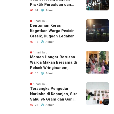
Praktik Percaloan dan
Pungli Mencuat
24
Admin
1 hari lalu
Dentuman Keras
Kagetkan Warga Pesisir
Gresik, Dugaan Ledakan
Berasal Dari PT Smelting
12
Admin
1 hari lalu
Momen Hangat Ratusan
Warga Makan Bersama di
Polsek Wringinanom,
Pererat Silaturahmi dan
10
Admin
Berbagi Keberkahan
1 hari lalu
Tersangka Pengedar
Narkoba di Kepanjen, Sita
Sabu 96 Gram dan Ganja
131 Gram Diamankan
23
Admin
Polres Malang