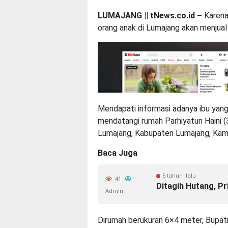
LUMAJANG || tNews.co.id –
Karena
orang anak di Lumajang akan menjual 
Mendapati informasi adanya ibu yang 
mendatangi rumah Parhiyatun Haini 
Lumajang, Kabupaten Lumajang, Kam
Baca Juga
5 tahun lalu
41
Ditagih Hutang, Pr
Admin
Dirumah berukuran 6×4 meter, Bupa