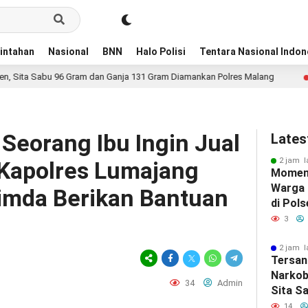
intahan
Nasional
BNN
Halo Polisi
Tentara Nasional Indon
6 Gram dan Ganja 131 Gram Diamankan Polres Malang
Kap
1 hari lalu
 Seorang Ibu Ingin Jual
Lates
2 jam l
, Kapolres Lumajang
Momen
Warga
imda Berikan Bantuan
di Pol
Perera
3
Berbag
2 jam l
Tersan
Narkob
34
Admin
Sita S
Ganja 
14