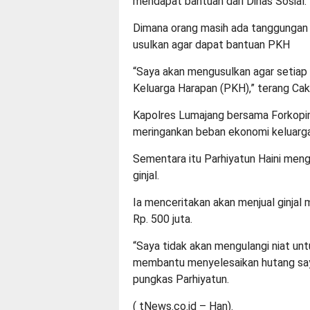
mendapat bantuan dari Dinas Sosial.
Dimana orang masih ada tanggungan 
usulkan agar dapat bantuan PKH
“Saya akan mengusulkan agar setiap
Keluarga Harapan (PKH),” terang Cak
Kapolres Lumajang bersama Forkopi
meringankan beban ekonomi keluarga
Sementara itu Parhiyatun Haini meng
ginjal.
Ia menceritakan akan menjual ginja
Rp. 500 juta.
“Saya tidak akan mengulangi niat untu
membantu menyelesaikan hutang saya 
pungkas Parhiyatun.
( tNews.co.id – Han).