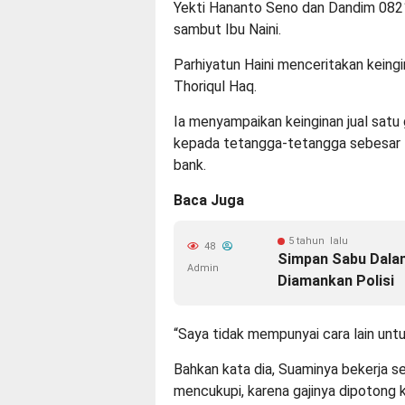
Yekti Hananto Seno dan Dandim 0821
sambut Ibu Naini.
Parhiyatun Haini menceritakan keingi
Thoriqul Haq.
Ia menyampaikan keinginan jual satu
kepada tetangga-tetangga sebesar R
bank.
Baca Juga
5 tahun lalu
48
Simpan Sabu Dala
Admin
Diamankan Polisi
“Saya tidak mempunyai cara lain untu
Bahkan kata dia, Suaminya bekerja se
mencukupi, karena gajinya dipotong 