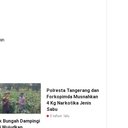
min
Polresta Tangerang dan
Forkopimda Musnahkan
4 Kg Narkotika Jenis
Sabu
5 tahun lalu
k Bungah Dampingi
i Wujudkan