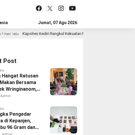
esia
Jumat, 07 Agu 2026
olres Kediri Rangkul Kekuatan Moral Masyarakat Lewat Silaturahmi
1
t Post
alu
 Hangat Ratusan
 Makan Bersama
sek Wringinanom,
t Silaturahmi dan
Admin
i Keberkahan
alu
gka Pengedar
a di Kepanjen,
abu 96 Gram dan
131 Gram
Admin