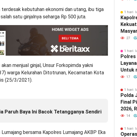
Diaman
 terdesak kebutuhan ekonomi dan utang, ibu tiga
Malan
1 hari l
salah satu ginjalnya seharga Rp 500 juta.
Kapolr
Kekuat
Masyar
Silatu
27
1 hari l
Polres
Layana
akan menjual ginjal, Unsur Forkopimda yakni
Untuk
(37) warga Kelurahan Ditotrunan, Kecamatan Kota
Masyar
17
is (25/3/2021).
1 hari l
Polda 
Final P
2026, 
ia Paruh Baya Ini Bacok Tetangganya Sendiri
Mania 
14
dari L
1 hari l
ti Lumajang bersama Kapolres Lumajang AKBP Eka
Operas