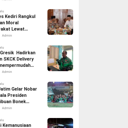
kan Polres
g
alu
es Kediri Rangkul
an Moral
akat Lewat
rahmi
Admin
alu
 Gresik Hadirkan
n SKCK Delivery
 mempermudah
akat
Admin
alu
Jatim Gelar Nobar
iala Presiden
Ribuan Bonek
Dukung Persebaya
Admin
apangan Mapolda
alu
i Kemanusiaan