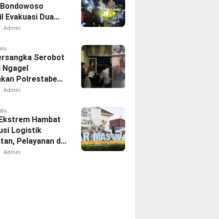
 Bondowoso
il Evakuasi Dua
h di Gunung
Admin
d
alu
ersangka Serobot
i Ngagel
kan Polrestabes
aya
Admin
alu
Ekstrem Hambat
usi Logistik
tan, Pelayanan di
 Tetap
Admin
akan