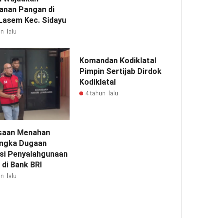
anan Pangan di
Lasem Kec. Sidayu
n lalu
Komandan Kodiklatal
Pimpin Sertijab Dirdok
Kodiklatal
4 tahun lalu
saan Menahan
ngka Dugaan
si Penyalahgunaan
 di Bank BRI
n lalu