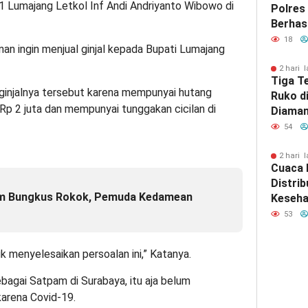
 Lumajang Letkol Inf Andi Andriyanto Wibowo di
Polres
Berhas
Jenaza
18
nan ingin menjual ginjal kepada Bupati Lumajang
Pirami
2 hari l
Tiga T
 ginjalnya tersebut karena mempunyai hutang
Ruko d
p 2 juta dan mempunyai tunggakan cicilan di
Diaman
Surab
54
2 hari l
Cuaca 
Distrib
m Bungkus Rokok, Pemuda Kedamean
Keseha
Bawean
53
Diupay
k menyelesaikan persoalan ini,” Katanya.
bagai Satpam di Surabaya, itu aja belum
karena Covid-19.