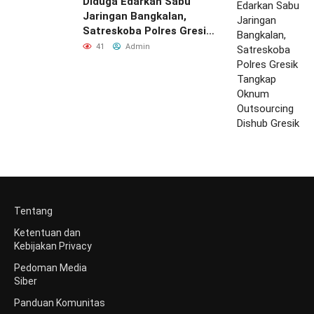
Diduga Edarkan Sabu
Jaringan Bangkalan,
Satreskoba Polres Gresik
Tangkap Oknum
41
Admin
Outsourcing Dishub
Gresik
Tentang
Ketentuan dan
Kebijakan Privacy
Pedoman Media
Siber
Panduan Komunitas