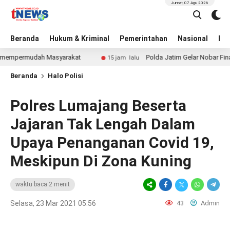
Jumat, 07 Agu 2026
Beranda
Hukum & Kriminal
Pemerintahan
Nasional
BN
permudah Masyarakat
Polda Jatim Gelar Nobar Final Pia
15 jam lalu
Beranda
Halo Polisi
Polres Lumajang Beserta
Jajaran Tak Lengah Dalam
Upaya Penanganan Covid 19,
Meskipun Di Zona Kuning
waktu baca 2 menit
Selasa, 23 Mar 2021 05:56
43
Admin