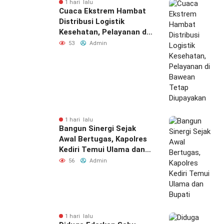
1 hari lalu
Cuaca Ekstrem Hambat
Distribusi Logistik
Kesehatan, Pelayanan di
Bawean Tetap
53
Admin
Diupayakan
1 hari lalu
Bangun Sinergi Sejak
Awal Bertugas, Kapolres
Kediri Temui Ulama dan
Bupati
56
Admin
1 hari lalu