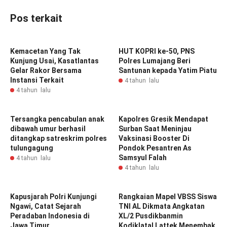
Pos terkait
Kemacetan Yang Tak
HUT KOPRI ke-50, PNS
Kunjung Usai, Kasatlantas
Polres Lumajang Beri
Gelar Rakor Bersama
Santunan kepada Yatim Piatu
Instansi Terkait
4 tahun lalu
4 tahun lalu
Tersangka pencabulan anak
Kapolres Gresik Mendapat
dibawah umur berhasil
Surban Saat Meninjau
ditangkap satreskrim polres
Vaksinasi Booster Di
tulungagung
Pondok Pesantren As
Samsyul Falah
4 tahun lalu
4 tahun lalu
Kapusjarah Polri Kunjungi
Rangkaian Mapel VBSS Siswa
Ngawi, Catat Sejarah
TNI AL Dikmata Angkatan
Peradaban Indonesia di
XL/2 Pusdikbanmin
Jawa Timur
Kodiklatal Lattek Menembak