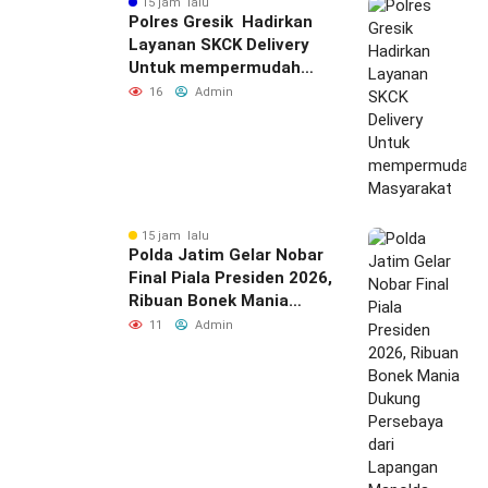
15 jam lalu
Polres Gresik Hadirkan
Layanan SKCK Delivery
Untuk mempermudah
Masyarakat
16
Admin
15 jam lalu
Polda Jatim Gelar Nobar
Final Piala Presiden 2026,
Ribuan Bonek Mania
Dukung Persebaya dari
11
Admin
Lapangan Mapolda