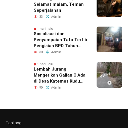
Selamat malam, Teman
Seperjalanan
33
Admin
1 hari lalu
Sosialisasi dan
Penyampaian Tata Tertib
Pengisian BPD Tahun
2026 di Desa Wonokromo
30
Admin
Berlangsung Tertib dan
Kondusif
1 hari lalu
Lembah Jurang
Mengerikan Galian C Ada
di Desa Katemas Kudu
Jombang Tetap
90
Admin
Beroperasi
Tentang