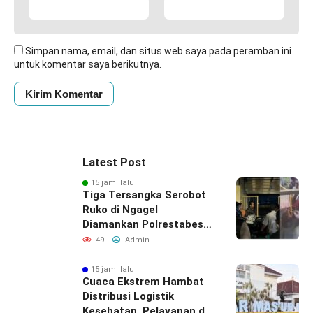
Simpan nama, email, dan situs web saya pada peramban ini
untuk komentar saya berikutnya.
Latest Post
15 jam lalu
Tiga Tersangka Serobot
Ruko di Ngagel
Diamankan Polrestabes
Surabaya
49
Admin
15 jam lalu
Cuaca Ekstrem Hambat
Distribusi Logistik
Kesehatan, Pelayanan di