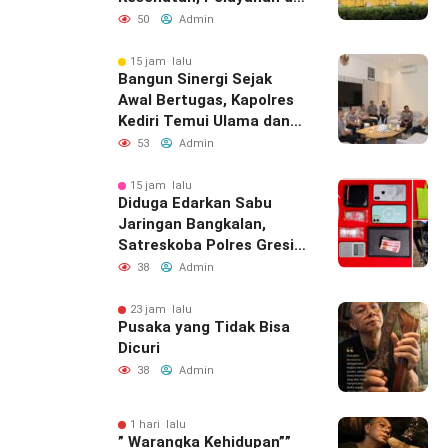
Bawean Tetap
50
Admin
Diupayakan
15 jam lalu
Bangun Sinergi Sejak
Awal Bertugas, Kapolres
Kediri Temui Ulama dan
Bupati
53
Admin
15 jam lalu
Diduga Edarkan Sabu
Jaringan Bangkalan,
Satreskoba Polres Gresik
Tangkap Oknum
38
Admin
Outsourcing Dishub
Gresik
23 jam lalu
Pusaka yang Tidak Bisa
Dicuri
38
Admin
1 hari lalu
” Warangka Kehidupan””