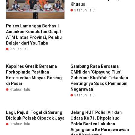
Khusus
3 tahun lalu
Polres Lamongan Berhasil
Amankan Komplotan Ganjal
ATM Lintas Provinsi, Pelaku
Belajar dari YouTube
9 bulan lalu
Kapolres Gresik Bersama
Sambung Rasa Bersama
Forkopimda Pastikan
GMNI dan ‘Cipayung Plus’,
Ketersedian Minyak Goreng
Gubernur Khofifah Tekankan
di Pasar
Pentingnya Sosok Pemimpin
Negarawan
4 tahun lalu
3 tahun lalu
Lagi, Pejudi Togel di Serang
Jelang HUT Polisi Air dan
Diciduk Polsek Cipocok Jaya
Udara Ke 71, Ditpolairud
Polda Banten Lakukan
3 tahun lalu
Anjangsana Ke Purnawirawan